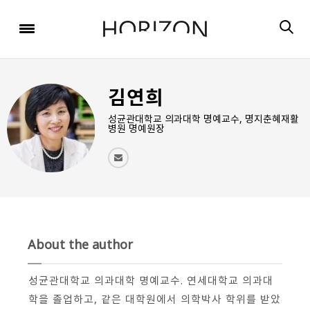
x
x
x
x
x
SIGN UP
SIGN UP
SIGN UP
비밀번호 찾기
Login
회원 가입을 통해 더 많은 정보를 받아보세요.
회원 가입을 통해 더 많은 정보를 받아보세요.
가입 시 사용하신 이메일 주소를 입력하시면
비밀번호 재설정 방법을 이메일로 안내해 드립니다.
STEP
STEP
STEP
김연희
01
02
03
STEP
STEP
STEP
STEP
STEP
STEP
01
01
02
02
03
03
회원정보입력
이메일 인증
가입완료
성균관대학교 의과대학 명예교수, 명지춘혜재활
병원 명예원장
회원정보입력
회원정보입력
이메일 인증
이메일 인증
가입완료
가입완료
이메일 인증이 완료되었습니다.
보내기
가입하신 이메일 주소로 로그인 후 서비스를 이용해주세요.
입력하신 이메일 주소
등록하실 이메일 주소를 입력해 주세요.
로
로그인 상태 유지
비밀번호 찾기
회원가입
인증 메일이 발송 되었습니다.
홈
로그인
About the author
8자 이상의 영문자와 숫자 조합으로 작성해 주세요.
로그인
발송된 인증 메일에서 링크를 통해
회원 가입을 완료해 주세요.
성균관대학교 의과대학 명예교수. 연세대학교 의과대
학을 졸업하고, 같은 대학원에서 의학박사 학위를 받았
소셜 계정으로 로그인할 수 있습니다.