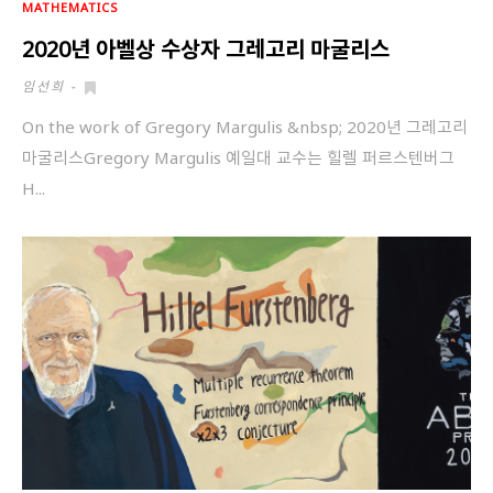
MATHEMATICS
2020년 아벨상 수상자 그레고리 마굴리스
임선희
-
On the work of Gregory Margulis &nbsp; 2020년 그레고리
마굴리스Gregory Margulis 예일대 교수는 힐렐 퍼르스텐버그
H...