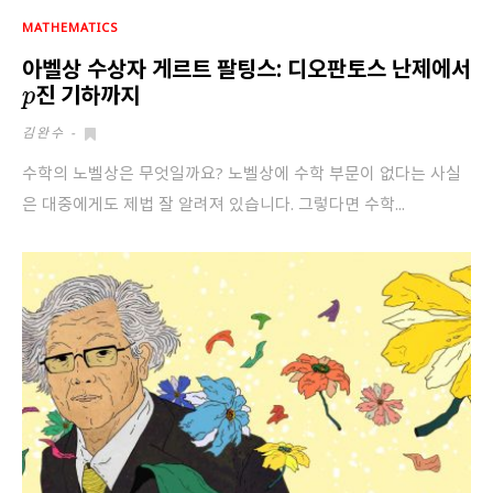
회원가입 약관 동의
상세보기
MATHEMATICS
아벨상 수상자 게르트 팔팅스: 디오판토스 난제에서
개인정보의 수집 및 이용 안내 동의
상세보기
p
진 기하까지
본인은 만 14세 이상입니다.
김완수
-
수학의 노벨상은 무엇일까요? 노벨상에 수학 부문이 없다는 사실
취소
다음
은 대중에게도 제법 잘 알려져 있습니다. 그렇다면 수학...