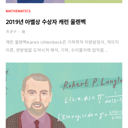
MATHEMATICS
2019년 아벨상 수상자 캐런 울렌벡
최경수
-
캐런 울렌벡Karen Uhlenbeck은 기하학적 미분방정식, 게이지
이론, 변분법을 도약시켜 해석, 기하, 수리물리에 업적을 ...