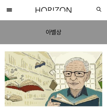
x
x
x
x
x
SIGN UP
SIGN UP
SIGN UP
비밀번호 찾기
Login
회원 가입을 통해 더 많은 정보를 받아보세요.
회원 가입을 통해 더 많은 정보를 받아보세요.
가입 시 사용하신 이메일 주소를 입력하시면
비밀번호 재설정 방법을 이메일로 안내해 드립니다.
STEP
STEP
STEP
아벨상
01
02
03
STEP
STEP
STEP
STEP
STEP
STEP
01
01
02
02
03
03
회원정보입력
이메일 인증
가입완료
회원정보입력
회원정보입력
이메일 인증
이메일 인증
가입완료
가입완료
이메일 인증이 완료되었습니다.
보내기
가입하신 이메일 주소로 로그인 후 서비스를 이용해주세요.
입력하신 이메일 주소
등록하실 이메일 주소를 입력해 주세요.
로
로그인 상태 유지
비밀번호 찾기
회원가입
인증 메일이 발송 되었습니다.
홈
로그인
8자 이상의 영문자와 숫자 조합으로 작성해 주세요.
로그인
발송된 인증 메일에서 링크를 통해
회원 가입을 완료해 주세요.
소셜 계정으로 로그인할 수 있습니다.