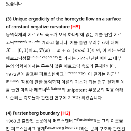
있습니다.
(3) Unique ergodicity of the horocycle flow on a surface
of constant negative curvature
[H5]
동역학계의 에르고딕 측도가 오직 하나밖에 없는 계를 단일 에르
uniquely ergodic
고딕
계라고 합니다. 예를 들면 무리수
에 대해
α
이고,
이면, 이 계는 단일
X
=
[
0
,
1
)
T
(
x
)
=
x
+
α
(
m
o
d
1
)
unique ergodicity
에르고딕성질
을 가지는 가장 간단한 예이고 대부
분의 역학계에서는 무수히 많은 에르고딕 측도가 존재합니다.
Furstenberg
Lie
1972년에 발표된 퍼르스텐버그
의 이 결과는 리군
group
의 작용에 관한 동역학적 이론의 기초가 되는 연구 결과로 예
M. Ratner
를 들면 마리나 래트너
의 unipotent 부분군의 작용 아래
보존되는 측도들과 관련된 연구에 기초가 되었습니다.
(4) Furstenberg boundary
[H2]
Furstenberg
1963년 출판된 논문에서 퍼르스텐버그
는 그의 이름을
Furstenberg boundary
딴 퍼르스텐버그 경계
라는 군의 구조와 관련된