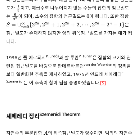
도가
이고, 제곱수로 나누어지지 않는 수들의 집합의 점근밀도
1
3
는
이 되며, 소수의 집합의 점근밀도는
이 됩니다. 또한 집합
6
π
2
0
은
S
=
∪
n
=
0
∞
{
2
2
n
,
2
2
n
+
1
,
2
2
n
+
2
,
⋯
,
2
2
n
+
2
n
−
1
}
점근밀도가 존재하지 않지만 양의 위쪽점근밀도를 가지는 예가 됩
니다.
P. Erdős
P. Turán
1936년 폴 에르되시
과 팔 투란
은 집합의 크기와 관
van der Waerden
련된 접근밀도를 바탕으로 판데르바르던
의 정리를
E.
보다 일반화한 추측을 제시하였고, 1975년 엔드레 세메레디
Szemerédi
는 이 추측이 참이 됨을 증명하였습니다.
[S
]
Szemerédi Theorem
세메레디 정리
자연수의 부분집합
의 위쪽점근밀도가 양수이면, 임의의 자연수
A