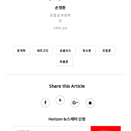
손영환
포항공과대학
교
수학과 교수
동역학
에르고딕
유클리드
정수론
조합론
확률론
Share this Article
Horizon 뉴스레터 신청