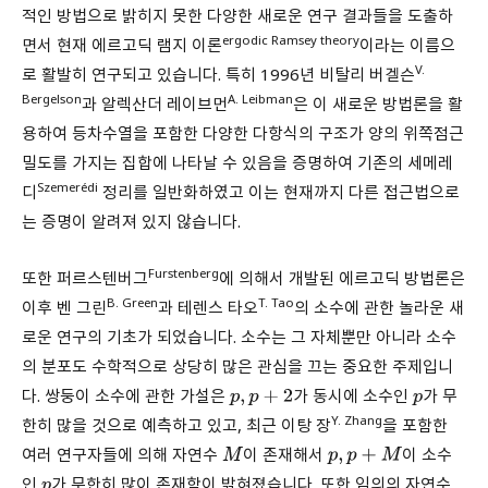
적인 방법으로 밝히지 못한 다양한 새로운 연구 결과들을 도출하
ergodic Ramsey theory
면서 현재 에르고딕 램지 이론
이라는 이름으
V.
로 활발히 연구되고 있습니다. 특히 1996년 비탈리 버겔슨
Bergelson
A. Leibman
과 알렉산더 레이브먼
은 이 새로운 방법론을 활
용하여 등차수열을 포함한 다양한 다항식의 구조가 양의 위쪽점근
밀도를 가지는 집합에 나타날 수 있음을 증명하여 기존의 세메레
Szemerédi
디
정리를 일반화하였고 이는 현재까지 다른 접근법으로
는 증명이 알려져 있지 않습니다.
Furstenberg
또한 퍼르스텐버그
에 의해서 개발된 에르고딕 방법론은
B. Green
T. Tao
이후 벤 그린
과 테렌스 타오
의 소수에 관한 놀라운 새
로운 연구의 기초가 되었습니다. 소수는 그 자체뿐만 아니라 소수
의 분포도 수학적으로 상당히 많은 관심을 끄는 중요한 주제입니
다. 쌍둥이 소수에 관한 가설은
가 동시에 소수인
가 무
p
,
p
+
2
p
Y. Zhang
한히 많을 것으로 예측하고 있고, 최근 이탕 장
을 포함한
여러 연구자들에 의해 자연수
이 존재해서
이 소수
M
p
,
p
+
M
인
가 무한히 많이 존재함이 밝혀졌습니다. 또한 임의의 자연수
p