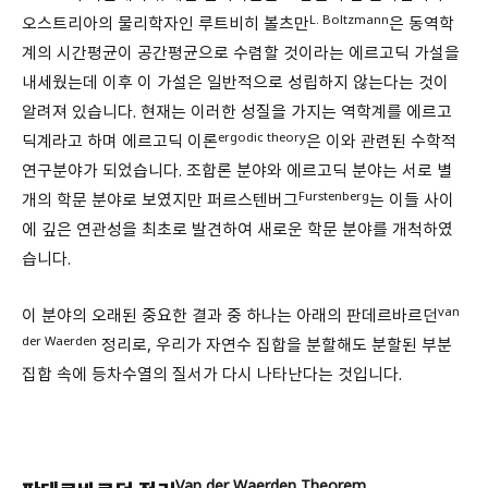
L. Boltzmann
오스트리아의 물리학자인 루트비히 볼츠만
은 동역학
계의 시간평균이 공간평균으로 수렴할 것이라는 에르고딕 가설을
내세웠는데 이후 이 가설은 일반적으로 성립하지 않는다는 것이
알려져 있습니다. 현재는 이러한 성질을 가지는 역학계를 에르고
ergodic theory
딕계라고 하며 에르고딕 이론
은 이와 관련된 수학적
연구분야가 되었습니다. 조합론 분야와 에르고딕 분야는 서로 별
Furstenberg
개의 학문 분야로 보였지만 퍼르스텐버그
는 이들 사이
에 깊은 연관성을 최초로 발견하여 새로운 학문 분야를 개척하였
습니다.
van
이 분야의 오래된 중요한 결과 중 하나는 아래의 판데르바르던
der Waerden
정리로, 우리가 자연수 집합을 분할해도 분할된 부분
집합 속에 등차수열의 질서가 다시 나타난다는 것입니다.
Van der Waerden Theorem