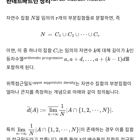
판데르바르던 정리
자연수 집합
을 임의의
개의 부분집합들로 분할하면, 즉
N
r
N
=
C
1
∪
C
2
∪
⋯
∪
C
r
이면, 이 중 하나의 집합
는 임의의 자연수
에 대해 길이가
인
C
i
k
k
arithmetic progression
등차수열
를
a
,
a
+
d
,
…
,
a
+
(
k
−
1
)
d
포함하게 된다.
upper asypmtotic density
위쪽점근밀도
는 자연수 집합의 부분집합이
얼마나 큰지를 측정하는 개념으로 아래와 같이 정의됩니다.
d
―
(
A
)
:=
lim
n
→
∞
―
1
N
|
A
∩
{
1
,
2
,
⋯
,
N
}
|
.
특히
이 존재하는 경우 이를 집합
lim
n
→
∞
1
N
|
A
∩
{
1
,
2
,
⋯
,
N
}
|
의 점근밀도라고 부릅니다. 예를 들어 3의 배수들의 집합은 점근밀