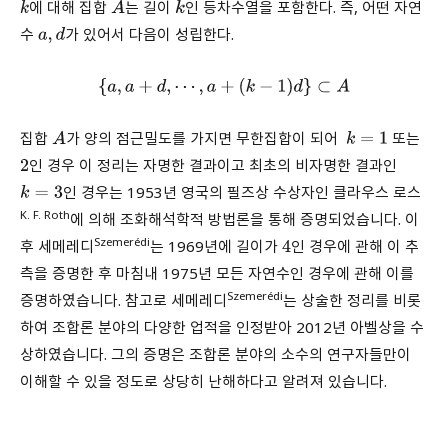
에 대해 집합
는 길이
인 등차수열을 포함한다. 즉, 어떤 자연
k
A
k
수
가 있어서 다음이 성립한다.
a
,
d
{
a
,
a
+
d
,
⋯
,
a
+
(
k
−
1
)
d
}
⊂
A
집합
가 양의 점근밀도를 가지면 무한집합이 되어
또는
A
k
=
1
인 경우 이 정리는 자명한 결과이고 최초의 비자명한 결과인
2
인 경우는 1953년 영국의 필즈상 수상자인 클라우스 로스
k
=
3
K. F. Roth
에 의해 조화해석학적 방법론을 통해 증명되었습니다. 이
Szemerédi
후 세메레디
는 1969년에 길이가
인 경우에 관해 이 추
4
측을 증명한 후 마침내 1975년 모든 자연수인 경우에 관해 이를
Szemerédi
증명하였습니다. 참고로 세메레디
는 상술한 정리를 비롯
하여 조합론 분야의 다양한 업적을 인정받아 2012년 아벨상을 수
상하였습니다. 그의 증명은 조합론 분야의 소수의 연구자들만이
이해할 수 있을 정도로 상당히 난해하다고 알려져 있습니다.