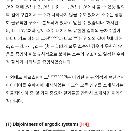
에 대해
에서 볼 수 있듯 임의
N
N
!
+
2
,
N
!
+
3
,
⋯
,
N
!
+
N
의 길이 구간에서 소수가 나타나지 않을 수도 있어서 소수는 상당
히 불규칙한 구조로 분포되어 있다고 말할 수 있습니다. 하지만
과 같이 소수 내에서도 유한한 길이의 등차수열이
5
,
11
,
17
,
23
Green
Tao
나타나기도 하는데 그린
과 타오
는 임의의 길이
에 대해
k
가 모두 소수인 경우가 무한히 많
a
,
a
+
d
,
⋯
,
a
+
(
k
−
1
)
d
음을 증명하여 불규칙적으로 보이는 소수의 구조에도 일정한 수학
적 질서가 나타남을 증명하였습니다.
Furstenberg
이외에도 퍼르스텐버그
는 다양한 연구 업적과 혁신적인
아이디어를 수학계에 제시하였는데 그의 모든 연구를 소개하기는
힘들지만, 이 중 몇 가지 중요한 결과들을 간략히 소개하면 아래와
같습니다.
(1) Disjointness of ergodic systems
[H4]
Furstenberg