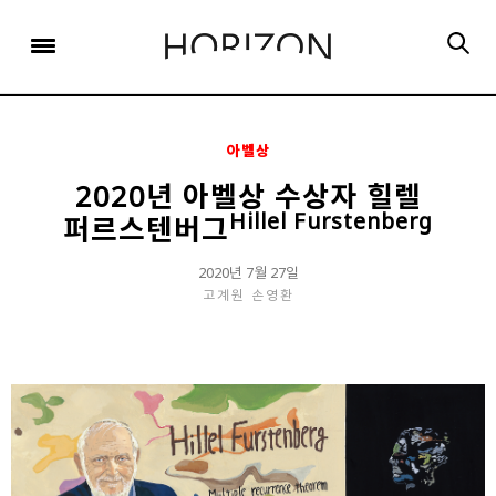
x
x
x
x
x
SIGN UP
SIGN UP
SIGN UP
비밀번호 찾기
Login
회원 가입을 통해 더 많은 정보를 받아보세요.
회원 가입을 통해 더 많은 정보를 받아보세요.
가입 시 사용하신 이메일 주소를 입력하시면
비밀번호 재설정 방법을 이메일로 안내해 드립니다.
STEP
STEP
STEP
01
02
03
아벨상
STEP
STEP
STEP
STEP
STEP
STEP
01
01
02
02
03
03
회원정보입력
이메일 인증
가입완료
2020년 아벨상 수상자 힐렐
Hillel Furstenberg
퍼르스텐버그
회원정보입력
회원정보입력
이메일 인증
이메일 인증
가입완료
가입완료
이메일 인증이 완료되었습니다.
2020년 7월 27일
보내기
가입하신 이메일 주소로 로그인 후 서비스를 이용해주세요.
입력하신 이메일 주소
고계원
손영환
등록하실 이메일 주소를 입력해 주세요.
로
로그인 상태 유지
비밀번호 찾기
회원가입
인증 메일이 발송 되었습니다.
홈
로그인
8자 이상의 영문자와 숫자 조합으로 작성해 주세요.
로그인
발송된 인증 메일에서 링크를 통해
회원 가입을 완료해 주세요.
소셜 계정으로 로그인할 수 있습니다.