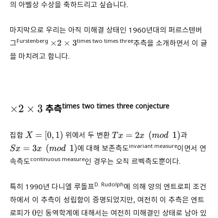
의 아벨상 수상을 축하드리고 싶습니다.
마지막으로 우리는 아직 미해결 상태인 1960년대의 퍼르스텐버
Furstenberg
times two times three
그
추측을 소개하면서 이 글
×
2
×
3
을 마치려고 합니다.
times two times three conjecture
추측
×
2
×
3
집합
위에서 두 변환
과
X
=
[
0
,
1
)
T
x
=
2
x
(
m
o
d
1
)
invariant measure
에 대해 보존측도
이면서 연
S
x
=
3
x
(
m
o
d
1
)
continuous measure
속측도
인 경우는 오직 르벡측도뿐이다.
D. Rudolph
특히 1990년 다니엘 루돌프
에 의해 양의 엔트로피 조건
하에서 이 추측이 성립함이 증명되었지만, 여전히 이 추측은 엔트
로피가
인 동역학계에 대해서는 여전히 미해결인 상태로 남아 있
0