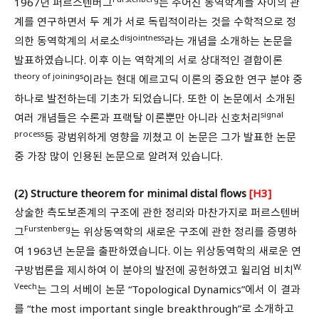
1967년 퍼르스텐버그
는 주어진 동역학계들 사이의 관
계를 연구하면서 두 계가 서로 독립적이라는 것을 수학적으로 정
disjointness
의한 동역학계의 서로소
라는 개념을 소개하는 논문을
발표하였습니다. 이후 이는 역학계의 서로 상대적인 결합이론
theory of joinings
이라는 현대 에르고딕 이론의 중요한 연구 분야 중
하나로 발전하는데 기초가 되었습니다. 또한 이 논문에서 소개된
signal
여러 개념들은 수론과 프랙탈 이론뿐만 아니라 신호처리
process
등 광범위하게 영향을 끼쳤고 이 논문은 그가 발표한 논문
중 가장 많이 인용된 논문으로 알려져 있습니다.
(2) Structure theorem for minimal distal flows
[H3]
상술한 측도보존계의 구조에 관한 정리와 마찬가지로 퍼르스텐버
Furstenberg
그
는 위상동역학의 새로운 구조에 관한 정리를 증명하
여 1963년 논문을 출판하였습니다. 이는 위상동역학의 새로운 연
W.
구방법론을 제시하여 이 분야의 발전에 공헌하였고 윌리엄 비치
Veech
는 그의 서베이 논문 “Topological Dynamics”에서 이 결과
를 “the most important single breakthrough”로 소개하고