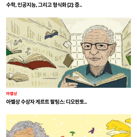
수학, 인공지능, 그리고 형식화 [2]: 증...
아벨상
아벨상 수상자 게르트 팔팅스: 디오판토...