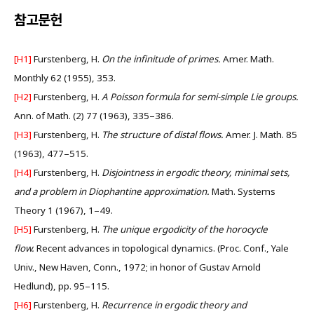
참고문헌
[H1]
Furstenberg, H.
On the infinitude of primes.
Amer. Math.
Monthly 62 (1955), 353.
[H2]
Furstenberg, H.
A Poisson formula for semi-simple Lie groups.
Ann. of Math. (2) 77 (1963), 335–386.
[H3]
Furstenberg, H.
The structure of distal flows.
Amer. J. Math. 85
(1963), 477–515.
[H4]
Furstenberg, H.
Disjointness in ergodic theory, minimal sets,
and a problem in Diophantine approximation.
Math. Systems
Theory 1 (1967), 1–49.
[H5]
Furstenberg, H.
The unique ergodicity of the horocycle
flow.
Recent advances in topological dynamics.
(Proc. Conf., Yale
Univ., New Haven, Conn., 1972; in honor of Gustav Arnold
Hedlund), pp. 95–115.
[H6]
Furstenberg, H.
Recurrence in ergodic theory and