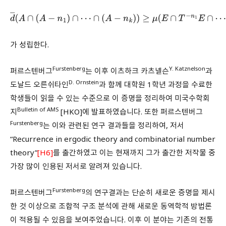
d
―
(
A
∩
(
A
−
n
1
)
∩
⋯
∩
(
A
−
n
k
)
)
≥
μ
(
E
∩
T
−
n
1
E
∩
⋯
∩
T
−
n
k
E
)
가 성립한다.
Furstenberg
Y. Katznelson
퍼르스텐버그
는 이후 이츠하크 카츠넬슨
과
D. Ornstein
도날드 오른쉬타인
과 함께 대학원 1학년 과정을 수료한
학생들이 읽을 수 있는 수준으로 이 증명을 정리하여 미국수학회
Bulletin of AMS
지
[HKO]에 발표하였습니다. 또한 퍼르스텐버그
Furstenberg
는 이와 관련된 연구 결과들을 정리하여, 저서
“Recurrence in ergodic theory and combinatorial number
theory”
[H6]
를 출간하였고 이는 현재까지 그가 출간한 저작물 중
가장 많이 인용된 저서로 알려져 있습니다.
Furstenberg
퍼르스텐버그
의 연구결과는 단순히 새로운 증명을 제시
한 것 이상으로 조합적 구조 분석에 관해 새로운 동역학적 방법론
이 적용될 수 있음을 보여주었습니다. 이후 이 분야는 기존의 전통