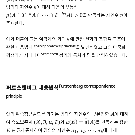
임의의 자연수
에 대해 다음의 부등식
k
을 만족하는 자연수
이
μ
(
A
∩
T
−
n
A
∩
⋯
∩
T
−
k
n
A
)
>
0
n
존재한다.
이와 더불어 그는 역학계의 회귀성에 관한 결과와 조합적 구조에
correspondence principle
관한 대응법칙
을 발견하였고 그의 다중회
Szemerédi
귀정리가 세메레디
정리와 동치가 됨을 규명하였습니다.
Furstenberg correspondence
퍼르스텐버그 대응법칙
principle
양의 위쪽점근밀도를 가지는 임의의 자연수의 부분집합
에 대하
A
여 측도보존계
와
를 만족하는 집합
(
X
,
ℑ
,
μ
,
T
)
μ
(
E
)
=
d
―
(
A
)
가 존재하여 임의의 자연수
에 대해
E
∈
ℑ
n
1
,
n
2
,
⋯
,
n
k