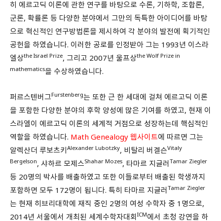
히 에르고딕 이론에 관한 연구를 바탕으로 수론, 기하학, 조합론,
군론, 확률론 등 다양한 분야에서 그만의 독특한 아이디어를 바탕
으로 혁신적인 연구방법론을 제시하여 각 분야의 발전에 획기적인
공헌을 하였습니다. 이러한 공로를 인정받아 그는 1993년 이스라
the Israel Prize
the Wolf Prize in
엘상
, 그리고 2007년 울프상
mathematics
을 수상하였습니다.
Furstenberg
퍼르스텐버그
는 또한 근 한 세대에 걸쳐 에르고딕 이론
을 포함한 다양한 분야의 후학 양성에 많은 기여를 하였고, 현재 이
스라엘이 에르고딕 이론의 세계적 거점으로 성장하는데 핵심적인
역할을 하였습니다.
Math Genealogy 웹사이트
에 따르면 그는
Alexander Lubotzky
Vitaly
알렉산더 루보츠키
, 비탈리 버겔슨
Bergelson
Shahar Mozes
Tamar Ziegler
, 샤하르 모제스
, 타마르 지글러
등 20명의 박사를 배출하였고 또한 이들로부터 배출된 학생까지
Tamar Ziegler
포함하면 모두 172명이 됩니다. 특히 타마르 지글러
는 현재 히브리대학에 재직 중인 2명의 여성 수학자 중 1명으로,
ICM
2014년 서울에서 개최된 세계수학자대회
에서 초청 강연을 하