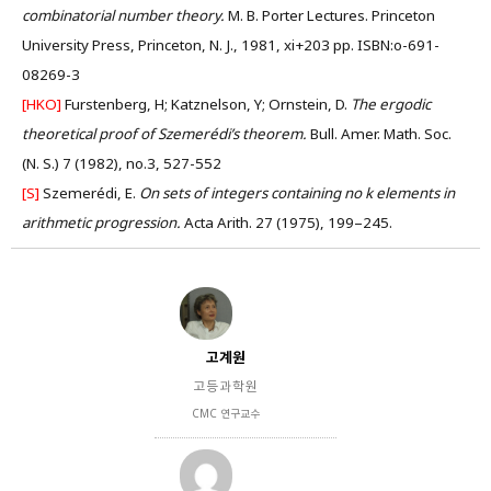
combinatorial number theory.
M. B. Porter Lectures. Princeton
University Press, Princeton, N. J., 1981, xi+203 pp. ISBN:o-691-
08269-3
[HKO]
Furstenberg, H; Katznelson, Y; Ornstein, D.
The ergodic
theoretical proof of Szemerédi’s theorem.
Bull. Amer. Math. Soc.
(N. S.) 7 (1982), no.3, 527-552
[S]
Szemerédi, E.
On sets of integers containing no k elements in
arithmetic progression.
Acta Arith. 27 (1975), 199–245.
고계원
고등과학원
CMC 연구교수