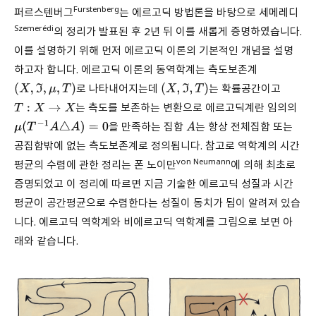
Furstenberg
퍼르스텐버그
는 에르고딕 방법론을 바탕으로 세메레디
Szemerédi
의 정리가 발표된 후 2년 뒤 이를 새롭게 증명하였습니다.
이를 설명하기 위해 먼저 에르고딕 이론의 기본적인 개념을 설명
하고자 합니다. 에르고딕 이론의 동역학계는 측도보존계
로 나타내어지는데
는 확률공간이고
(
X
,
ℑ
,
μ
,
T
)
(
X
,
ℑ
,
T
)
는 측도를 보존하는 변환으로 에르고딕계란 임의의
T
:
X
→
X
을 만족하는 집합
는 항상 전체집합 또는
μ
(
T
−
1
A
△
A
)
=
0
A
공집합밖에 없는 측도보존계로 정의됩니다. 참고로 역학계의 시간
von Neumann
평균의 수렴에 관한 정리는 폰 노이만
에 의해 최초로
증명되었고 이 정리에 따르면 지금 기술한 에르고딕 성질과 시간
평균이 공간평균으로 수렴한다는 성질이 동치가 됨이 알려져 있습
니다. 에르고딕 역학계와 비에르고딕 역학계를 그림으로 보면 아
래와 같습니다.