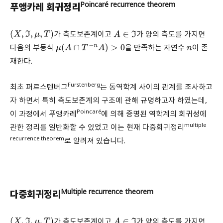
Poincaré recurrence theorem
푸앵카레 회귀정리
가 측도보존계이고
가 양의 측도를 가지면
(
X
,
ℑ
,
μ
,
T
)
A
∈
ℑ
다음의 부등식
을 만족하는 자연수
이 존
μ
(
A
∩
T
−
n
A
)
>
0
n
재한다.
Furstenberg
최초 퍼르스텐버그
는 동역학계 사이의 관계를 조사하고
자 하면서 특히 측도보존계의 구조에 관해 규명하고자 하였는데,
Poincaré
이 과정에서 푸앵카레
에 의해 증명된 역학계의 회귀성에
multiple
관한 정리를 일반화할 수 있었고 이는 현재 다중회귀정리
recurrence theorem
로 알려져 있습니다.
Multiple recurrence theorem
다중회귀정리
가 측도보존계이고
가 양의 측도를 가지면
(
X
,
ℑ
,
μ
,
T
)
A
∈
ℑ