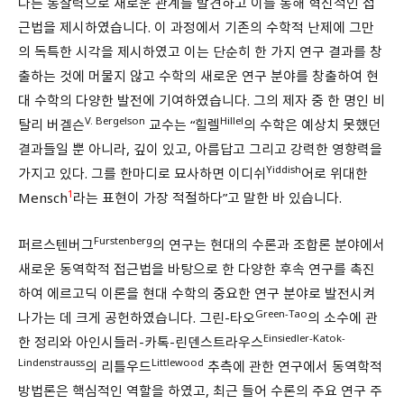
다른 통찰력으로 새로운 관계를 발견하고 이를 통해 혁신적인 접
근법을 제시하였습니다. 이 과정에서 기존의 수학적 난제에 그만
의 독특한 시각을 제시하였고 이는 단순히 한 가지 연구 결과를 창
출하는 것에 머물지 않고 수학의 새로운 연구 분야를 창출하여 현
대 수학의 다양한 발전에 기여하였습니다. 그의 제자 중 한 명인 비
V. Bergelson
Hillel
탈리 버겔슨
교수는 “힐렐
의 수학은 예상치 못했던
결과들일 뿐 아니라, 깊이 있고, 아름답고 그리고 강력한 영향력을
Yiddish
가지고 있다. 그를 한마디로 묘사하면 이디쉬
어로 위대한
1
Mensch
라는 표현이 가장 적절하다”고 말한 바 있습니다.
Furstenberg
퍼르스텐버그
의 연구는 현대의 수론과 조합론 분야에서
새로운 동역학적 접근법을 바탕으로 한 다양한 후속 연구를 촉진
하여 에르고딕 이론을 현대 수학의 중요한 연구 분야로 발전시켜
Green-Tao
나가는 데 크게 공헌하였습니다. 그린-타오
의 소수에 관
Einsiedler-Katok-
한 정리와 아인시들러-카톡-린덴스트라우스
Lindenstrauss
Littlewood
의 리틀우드
추측에 관한 연구에서 동역학적
방법론은 핵심적인 역할을 하였고, 최근 들어 수론의 주요 연구 주