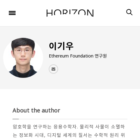
x
x
x
x
x
SIGN UP
SIGN UP
SIGN UP
비밀번호 찾기
Login
회원 가입을 통해 더 많은 정보를 받아보세요.
회원 가입을 통해 더 많은 정보를 받아보세요.
가입 시 사용하신 이메일 주소를 입력하시면
비밀번호 재설정 방법을 이메일로 안내해 드립니다.
STEP
STEP
STEP
01
02
03
이기우
STEP
STEP
STEP
STEP
STEP
STEP
01
01
02
02
03
03
회원정보입력
이메일 인증
가입완료
Ethereum Foundation 연구원
회원정보입력
회원정보입력
이메일 인증
이메일 인증
가입완료
가입완료
이메일 인증이 완료되었습니다.
보내기
가입하신 이메일 주소로 로그인 후 서비스를 이용해주세요.
입력하신 이메일 주소
등록하실 이메일 주소를 입력해 주세요.
로
로그인 상태 유지
비밀번호 찾기
회원가입
인증 메일이 발송 되었습니다.
홈
로그인
About the author
8자 이상의 영문자와 숫자 조합으로 작성해 주세요.
로그인
발송된 인증 메일에서 링크를 통해
회원 가입을 완료해 주세요.
암호학을 연구하는 응용수학자. 물리적 사물이 소멸하
는 정보화 시대, 디지털 세계의 질서는 수학적 원리 위
소셜 계정으로 로그인할 수 있습니다.