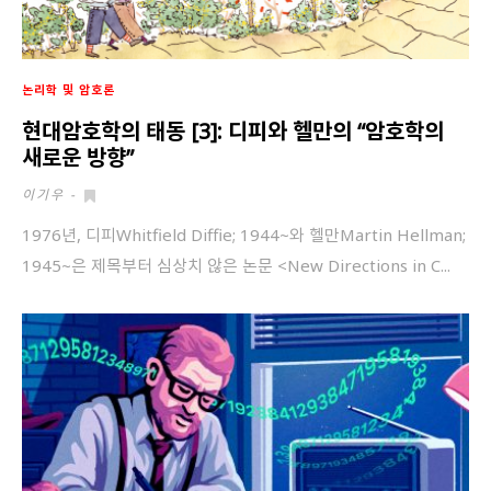
논리학 및 암호론
현대암호학의 태동 [3]: 디피와 헬만의 “암호학의
새로운 방향”
이기우
-
1976년, 디피Whitfield Diffie; 1944~와 헬만Martin Hellman;
1945~은 제목부터 심상치 않은 논문 <New Directions in C...