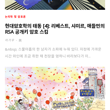
논리학 및 암호론
현대암호학의 태동 [4]: 리베스트, 샤미르, 애들먼의
RSA 공개키 암호 스킴
이기우
-
&nbsp; 스물아홉의 한 남자가 소파에 누워 있다. 자정에 가까운
시간 와인에 조금 취한 채 천장을 멍하니 바라보다가 이...