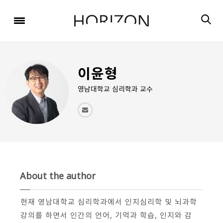
x
x
x
x
x
SIGN UP
SIGN UP
SIGN UP
비밀번호 찾기
Login
회원 가입을 통해 더 많은 정보를 받아보세요.
회원 가입을 통해 더 많은 정보를 받아보세요.
가입 시 사용하신 이메일 주소를 입력하시면
비밀번호 재설정 방법을 이메일로 안내해 드립니다.
STEP
STEP
STEP
01
02
03
이윤형
STEP
STEP
STEP
STEP
STEP
STEP
01
01
02
02
03
03
회원정보입력
이메일 인증
가입완료
영남대학교 심리학과 교수
회원정보입력
회원정보입력
이메일 인증
이메일 인증
가입완료
가입완료
이메일 인증이 완료되었습니다.
보내기
가입하신 이메일 주소로 로그인 후 서비스를 이용해주세요.
입력하신 이메일 주소
등록하실 이메일 주소를 입력해 주세요.
로
로그인 상태 유지
비밀번호 찾기
회원가입
인증 메일이 발송 되었습니다.
홈
로그인
About the author
8자 이상의 영문자와 숫자 조합으로 작성해 주세요.
로그인
발송된 인증 메일에서 링크를 통해
회원 가입을 완료해 주세요.
현재 영남대학교 심리학과에서 인지심리학 및 뇌과학
강의를 하면서 인간의 언어
,
기억과 학습
,
인지와 감
소셜 계정으로 로그인할 수 있습니다.