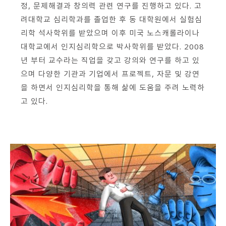
정
,
문제해결과 창의력 관련 연구를 진행하고 있다
.
고
회원가입 약관 동의
상세보기
려대학교 심리학과를 졸업한 후 동 대학원에서 실험심
개인정보의 수집 및 이용 안내 동의
리학 석사학위를 받았으며 이후 미국 노스캐롤라이나
상세보기
대학교에서 인지심리학으로 박사학위를 받았다
. 2008
본인은 만 14세 이상입니다.
년 부터
교수라는 직업을 갖고 강의와 연구를 하고 있
으며 다양한 기관과 기업에서 프로젝트
,
자문 및 강연
을 하면서 인지심리학을 통해 삶에 도움을 주려 노력하
취소
다음
고 있다
.