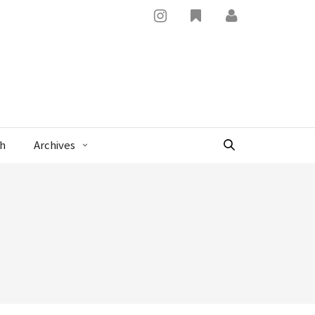
x
sh
Archives