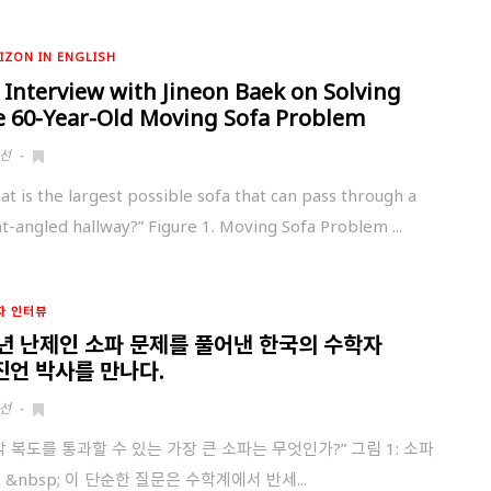
발송된 인증 메일에서 링크를 통해
회원 가입을 완료해 주세요.
소셜 계정으로 로그인할 수 있습니다.
IZON IN ENGLISH
 Interview with Jineon Baek on Solving
e 60-Year-Old Moving Sofa Problem
회원가입 약관 동의
상세보기
선
-
개인정보의 수집 및 이용 안내 동의
상세보기
at is the largest possible sofa that can pass through a
본인은 만 14세 이상입니다.
ht-angled hallway?” Figure 1. Moving Sofa Problem ...
취소
다음
자 인터뷰
0년 난제인 소파 문제를 풀어낸 한국의 수학자
진언 박사를 만나다.
선
-
각 복도를 통과할 수 있는 가장 큰 소파는 무엇인가?” 그림 1: 소파
 &nbsp; 이 단순한 질문은 수학계에서 반세...