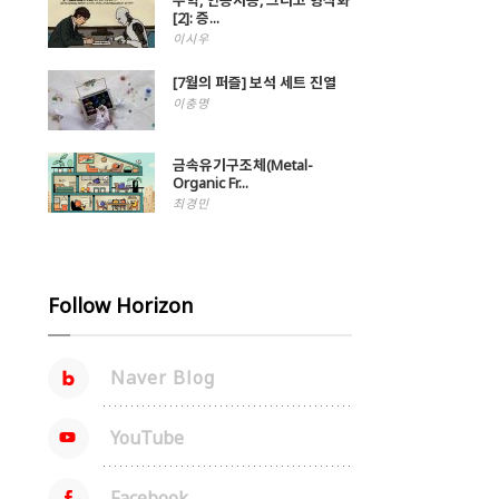
수학, 인공지능, 그리고 형식화
[2]: 증...
이시우
[7월의 퍼즐] 보석 세트 진열
이충명
금속유기구조체(Metal-
Organic Fr...
최경민
Follow Horizon
Naver Blog
YouTube
Facebook