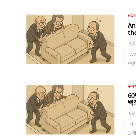
HOR
An
th
최은
“Wh
rig
수학
6
백
최은
“직
문제