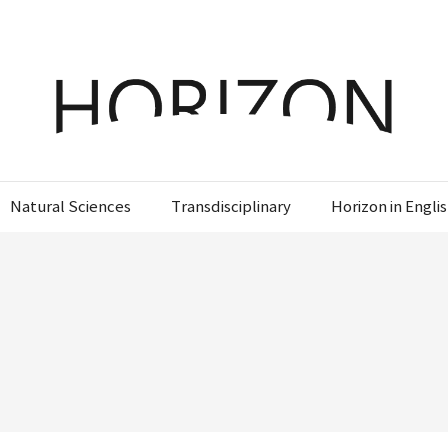
x
x
x
x
Login
SIGN UP
SIGN UP
SIGN UP
비밀번호 찾기
회원 가입을 통해 더 많은 정보를 받아보세요.
회원 가입을 통해 더 많은 정보를 받아보세요.
가입 시 사용하신 이메일 주소를 입력하시면
비밀번호 재설정 방법을 이메일로 안내해 드립니
Natural Sciences
Transdisciplinary
Horizon in Engli
STEP
STEP
STEP
01
02
03
다.
STEP
STEP
STEP
STEP
STEP
STEP
01
01
02
02
03
03
회원정보입력
이메일 인증
가입완료
회원정보입력
회원정보입력
이메일 인증
이메일 인증
가입완료
가입완료
이메일 인증이 완료되었습니다.
보내기
가입하신 이메일 주소로 로그인 후 서비스를 이용해주세요.
로그인 상태 유지
비밀번호 찾기
회원가입
입력하신 이메일 주소
등록하실 이메일 주소를 입력해 주세요.
로
인증 메일이 발송 되었습니다.
로그인
홈
로그인
8자 이상의 영문자와 숫자 조합으로 작성해 주세요.