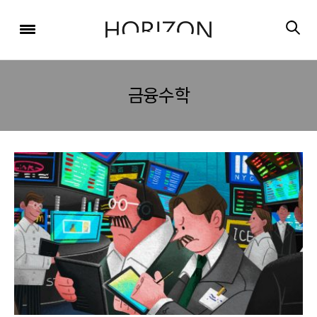
x
x
x
x
x
SIGN UP
SIGN UP
SIGN UP
비밀번호 찾기
Login
회원 가입을 통해 더 많은 정보를 받아보세요.
회원 가입을 통해 더 많은 정보를 받아보세요.
가입 시 사용하신 이메일 주소를 입력하시면
비밀번호 재설정 방법을 이메일로 안내해 드립니다.
STEP
STEP
STEP
금융수학
01
02
03
STEP
STEP
STEP
STEP
STEP
STEP
01
01
02
02
03
03
회원정보입력
이메일 인증
가입완료
회원정보입력
회원정보입력
이메일 인증
이메일 인증
가입완료
가입완료
이메일 인증이 완료되었습니다.
보내기
가입하신 이메일 주소로 로그인 후 서비스를 이용해주세요.
입력하신 이메일 주소
등록하실 이메일 주소를 입력해 주세요.
로
로그인 상태 유지
비밀번호 찾기
회원가입
인증 메일이 발송 되었습니다.
홈
로그인
8자 이상의 영문자와 숫자 조합으로 작성해 주세요.
로그인
발송된 인증 메일에서 링크를 통해
회원 가입을 완료해 주세요.
소셜 계정으로 로그인할 수 있습니다.