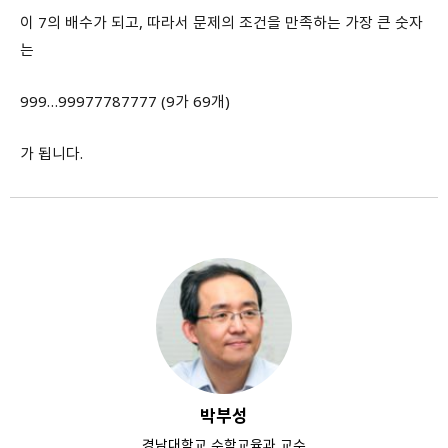
이 7의 배수가 되고, 따라서 문제의 조건을 만족하는 가장 큰 숫자
는
999…99977787777 (9가 69개)
가 됩니다.
박부성
경남대학교 수학교육과 교수