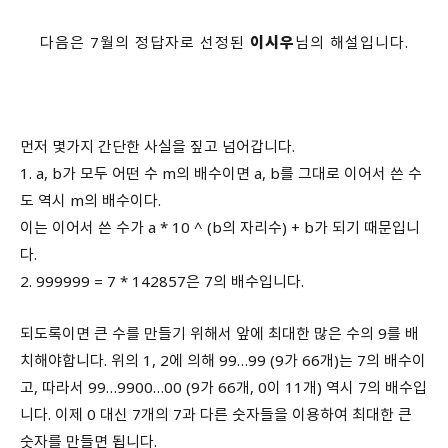
다음은 7월의 정답자로 선정된
이시우
님의 해설입니다.
먼저 몇가지 간단한 사실을 짚고 넘어갑니다.
1. a, b가 모두 어떤 수 m의 배수이면 a, b를 그대로 이어서 쓴 수
도 역시 m의 배수이다.
이는 이어서 쓴 수가 a * 10 ^ (b의 자리수) + b가 되기 때문입니
다.
2. 999999 = 7 * 142857은 7의 배수입니다.
되도록이면 큰 수를 만들기 위해서 앞에 최대한 많은 수의 9를 배
치해야합니다. 위의 1, 2에 의해 99…99 (9가 66개)는 7의 배수이
고, 따라서 99…9900…00 (9가 66개, 0이 11개) 역시 7의 배수입
니다. 이제 0 대신 7개의 7과 다른 숫자들을 이용하여 최대한 큰
숫자를 만들면 됩니다.