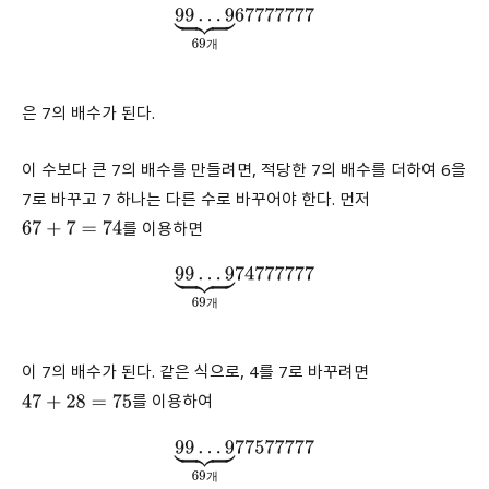
99
…
9
⏟
69
개
67777777
개
은 7의 배수가 된다.
이 수보다 큰 7의 배수를 만들려면, 적당한 7의 배수를 더하여 6을
7로 바꾸고 7 하나는 다른 수로 바꾸어야 한다. 먼저
를 이용하면
67
+
7
=
74
99
…
9
⏟
69
개
74777777
개
이 7의 배수가 된다. 같은 식으로, 4를 7로 바꾸려면
를 이용하여
47
+
28
=
75
99
…
9
⏟
69
개
77577777
개