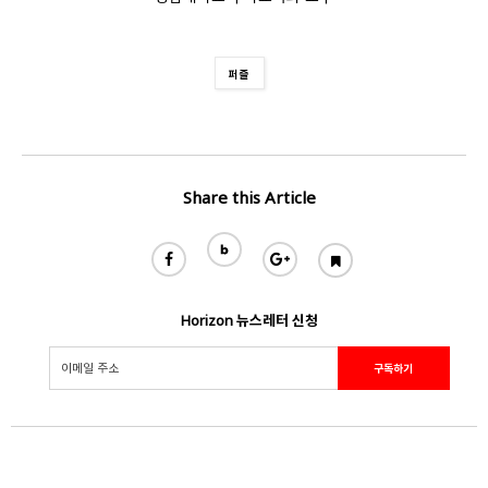
퍼즐
Share this Article
Horizon 뉴스레터 신청