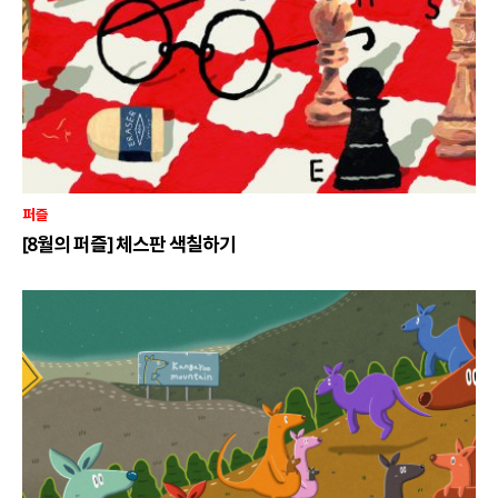
퍼즐
[8월의 퍼즐] 체스판 색칠하기