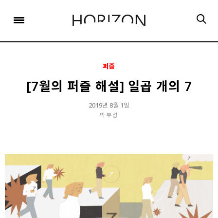
x
x
x
x
x
SIGN UP
SIGN UP
SIGN UP
비밀번호 찾기
Login
회원 가입을 통해 더 많은 정보를 받아보세요.
회원 가입을 통해 더 많은 정보를 받아보세요.
가입 시 사용하신 이메일 주소를 입력하시면
비밀번호 재설정 방법을 이메일로 안내해 드립니다.
STEP
STEP
STEP
01
02
03
퍼즐
STEP
STEP
STEP
STEP
STEP
STEP
01
01
02
02
03
03
회원정보입력
이메일 인증
가입완료
[7월의 퍼즐 해설] 일곱 개의 7
회원정보입력
회원정보입력
이메일 인증
이메일 인증
가입완료
가입완료
이메일 인증이 완료되었습니다.
2019년 8월 1일
박부성
보내기
가입하신 이메일 주소로 로그인 후 서비스를 이용해주세요.
입력하신 이메일 주소
등록하실 이메일 주소를 입력해 주세요.
로
로그인 상태 유지
비밀번호 찾기
회원가입
인증 메일이 발송 되었습니다.
홈
로그인
8자 이상의 영문자와 숫자 조합으로 작성해 주세요.
로그인
발송된 인증 메일에서 링크를 통해
회원 가입을 완료해 주세요.
소셜 계정으로 로그인할 수 있습니다.