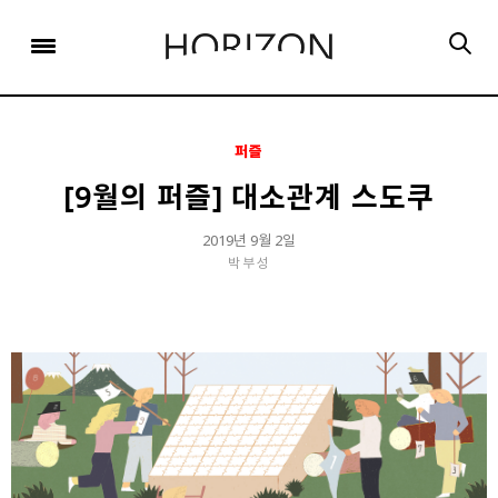
x
x
x
x
x
SIGN UP
SIGN UP
SIGN UP
비밀번호 찾기
Login
회원 가입을 통해 더 많은 정보를 받아보세요.
회원 가입을 통해 더 많은 정보를 받아보세요.
가입 시 사용하신 이메일 주소를 입력하시면
비밀번호 재설정 방법을 이메일로 안내해 드립니다.
STEP
STEP
STEP
01
02
03
퍼즐
STEP
STEP
STEP
STEP
STEP
STEP
01
01
02
02
03
03
회원정보입력
이메일 인증
가입완료
[9월의 퍼즐] 대소관계 스도쿠
회원정보입력
회원정보입력
이메일 인증
이메일 인증
가입완료
가입완료
이메일 인증이 완료되었습니다.
2019년 9월 2일
박부성
보내기
가입하신 이메일 주소로 로그인 후 서비스를 이용해주세요.
입력하신 이메일 주소
등록하실 이메일 주소를 입력해 주세요.
로
로그인 상태 유지
비밀번호 찾기
회원가입
인증 메일이 발송 되었습니다.
홈
로그인
8자 이상의 영문자와 숫자 조합으로 작성해 주세요.
로그인
발송된 인증 메일에서 링크를 통해
회원 가입을 완료해 주세요.
소셜 계정으로 로그인할 수 있습니다.