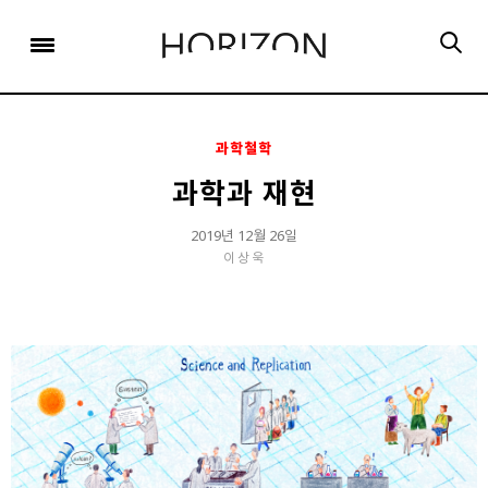
x
x
x
x
x
SIGN UP
SIGN UP
SIGN UP
비밀번호 찾기
Login
회원 가입을 통해 더 많은 정보를 받아보세요.
회원 가입을 통해 더 많은 정보를 받아보세요.
가입 시 사용하신 이메일 주소를 입력하시면
비밀번호 재설정 방법을 이메일로 안내해 드립니다.
STEP
STEP
STEP
01
02
03
과학철학
STEP
STEP
STEP
STEP
STEP
STEP
01
01
02
02
03
03
회원정보입력
이메일 인증
가입완료
과학과 재현
회원정보입력
회원정보입력
이메일 인증
이메일 인증
가입완료
가입완료
이메일 인증이 완료되었습니다.
2019년 12월 26일
이상욱
보내기
가입하신 이메일 주소로 로그인 후 서비스를 이용해주세요.
입력하신 이메일 주소
등록하실 이메일 주소를 입력해 주세요.
로
로그인 상태 유지
비밀번호 찾기
회원가입
인증 메일이 발송 되었습니다.
홈
로그인
8자 이상의 영문자와 숫자 조합으로 작성해 주세요.
로그인
발송된 인증 메일에서 링크를 통해
회원 가입을 완료해 주세요.
소셜 계정으로 로그인할 수 있습니다.