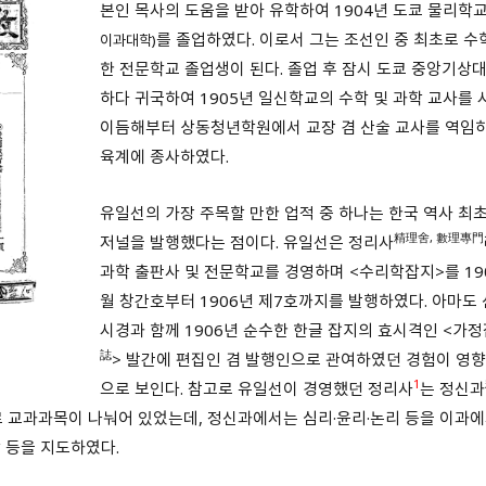
본인 목사의 도움을 받아 유학하여 1904년 도쿄 물리학
를 졸업하였다. 이로서 그는 조선인 중 최초로 수
이과대학)
한 전문학교 졸업생이 된다. 졸업 후 잠시 도쿄 중앙기상
하다 귀국하여 1905년 일신학교의 수학 및 과학 교사를
이듬해부터 상동청년학원에서 교장 겸 산술 교사를 역임하
육계에 종사하였다.
유일선의 가장 주목할 만한 업적 중 하나는 한국 역사 최
精理舍, 數理專門
저널을 발행했다는 점이다. 유일선은 정리사
과학 출판사 및 전문학교를 경영하며 <수리학잡지>를 190
월 창간호부터 1906년 제7호까지를 발행하였다. 아마도 
시경과 함께 1906년 순수한 한글 잡지의 효시격인 <가
誌
> 발간에 편집인 겸 발행인으로 관여하였던 경험이 영향
1
으로 보인다. 참고로 유일선이 경영했던 정리사
는 정신과
로 교과과목이 나눠어 있었는데, 정신과에서는 심리·윤리·논리 등을 이과
학 등을 지도하였다.