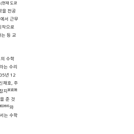
교
(현재 도쿄
학을 전공
대에서 근무
 시작으로
는 등 교
초의 수학
라는 수리
5년 12
신채호, 주
家庭雜
정잡지
을 준 것
精神科
와
에서는 수학