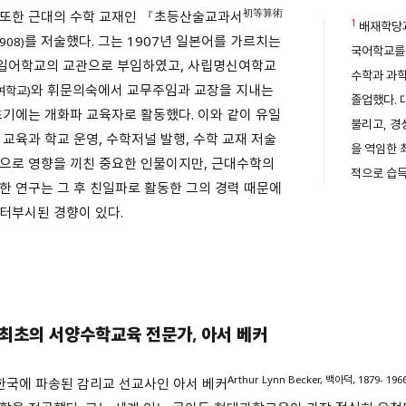
初等算術
또한 근대의 수학 교재인 『초등산술교과서
1
배재학당
를 저술했다. 그는 1907년 일본어를 가르치는
1908)
국어학교를 
일어학교의 교관으로 부임하였고, 사립명신여학교
수학과 과학
와 휘문의숙에서 교무주임과 교장을 지내는
여학교)
졸업했다.
초기에는 개화파 교육자로 활동했다. 이와 같이 유일
불리고, 경
 교육과 학교 운영, 수학저널 발행, 수학 교재 저술
을 역임한 
으로 영향을 끼친 중요한 인물이지만, 근대수학의
적으로 습
한 연구는 그 후 친일파로 활동한 그의 경력 때문에
터부시된 경향이 있다.
 최초의 서양수학교육 전문가
,
아서 베커
Arthur Lynn Becker, 백아덕, 1879- 196
 한국에 파송된 감리교 선교사인 아서 베커