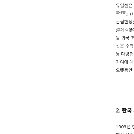
유일선은 
敎科書
』
(
관립한성
(후에 숙명
등 귀국 
선은 수학
등 다방면
기여에 대
오랫동안 
2.
한국
1903년