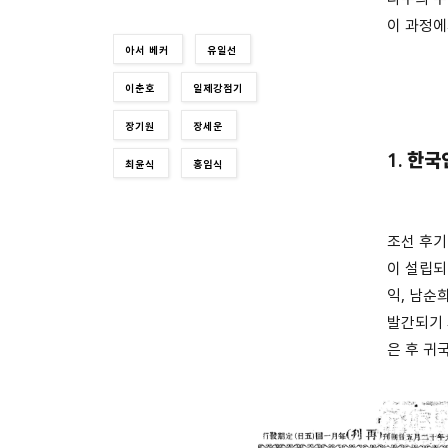
이 과정에
아서 베커
유일선
이춘호
일제강점기
장기원
장세운
1.
한국
최윤식
홍임식
조선 후기
이 설립되
익, 남순
발간되기 
은 후 귀