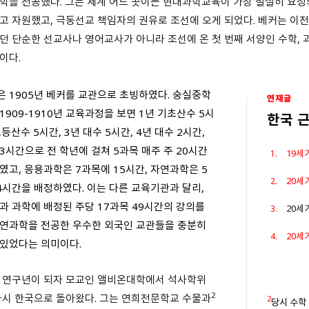
학을 전공했다. 그는 세계 어느 곳이든 현대과학교육이 가장 절실히 요청
고 자원했고, 극동선교 책임자의 권유로 조선에 오게 되었다. 베커는 이
던 단순한 선교사나 영어교사가 아니라 조선에 온 첫 번째 서양인 수학, 
이다.
 1905년 베커를 교관으로 초빙하였다. 숭실중학
연재글
1909-1910년 교육과정을 보면 1년 기초산수 5시
한국 
고등산수 5시간, 3년 대수 5시간, 4년 대수 2시간,
3시간으로 전 학년에 걸쳐 5과목 매주 주 20시간
19세
였고, 응용과학은 7과목에 15시간, 자연과학은 5
20세
4시간을 배정하였다. 이는 다른 교육기관과 달리,
과 과학에 배정된 주당 17과목 49시간의 강의를
20세
연과학을 전공한 우수한 외국인 교관들을 충분히
20세
있었다는 의미이다.
 연구년이 되자 모교인 앨비온대학에서 석사학위
2
다시 한국으로 돌아왔다. 그는 연희전문학교 수물과
2
당시 수학