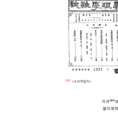
그림1
<수리학잡지>
理科
이과
·물리·화