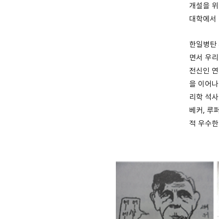
개설을 위
대학에서 
한일병탄 
면서 우리
전신인 연
을 이어나
리학 석사
베커, 루
적 우수한