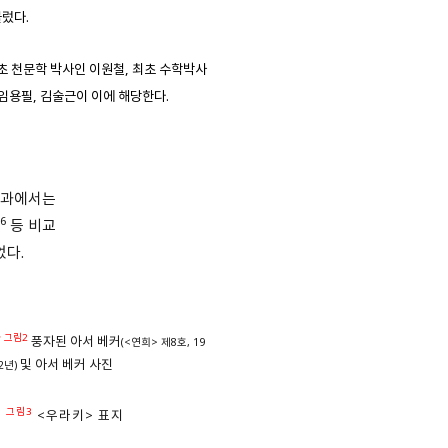
렀다.
초 천문학 박사인 이원철, 최초 수학박사
 임용필, 김술근이 이에 해당한다.
학과에서는
66
등 비교
었다.
 그림2
풍자된 아서 베커
(<연희> 제8호, 19
및 아서 베커 사진
2년)
우 그림3
<우라키> 표지