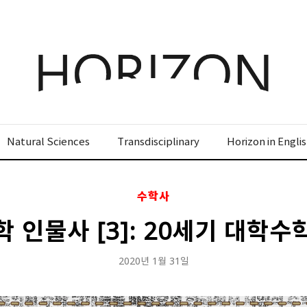
x
x
x
x
Login
SIGN UP
SIGN UP
SIGN UP
비밀번호 찾기
회원 가입을 통해 더 많은 정보를 받아보세요.
회원 가입을 통해 더 많은 정보를 받아보세요.
가입 시 사용하신 이메일 주소를 입력하시면
비밀번호 재설정 방법을 이메일로 안내해 드립니
Natural Sciences
Transdisciplinary
Horizon in Engli
STEP
STEP
STEP
01
02
03
다.
STEP
STEP
STEP
STEP
STEP
STEP
01
01
02
02
03
03
회원정보입력
이메일 인증
가입완료
수학사
회원정보입력
회원정보입력
이메일 인증
이메일 인증
가입완료
가입완료
이메일 인증이 완료되었습니다.
 인물사 [3]: 20세기 대학
보내기
가입하신 이메일 주소로 로그인 후 서비스를 이용해주세요.
로그인 상태 유지
비밀번호 찾기
회원가입
입력하신 이메일 주소
2020년 1월 31일
등록하실 이메일 주소를 입력해 주세요.
로
인증 메일이 발송 되었습니다.
로그인
홈
로그인
8자 이상의 영문자와 숫자 조합으로 작성해 주세요.