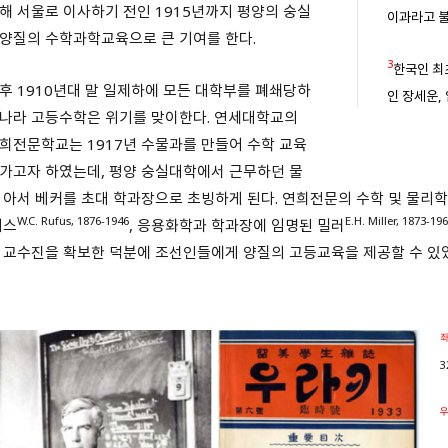
해 서울로 이사하기 전인 1915년까지 평양의 숭실
이과라고 불
양질의 수학과학교육으로 큰 기여를 한다.
3
한국인 최
후 1910년대 말 일제하에 모든 대학부를 폐쇄당하
인 장세운,
나라 고등수학은 위기를 맞이한다. 연세대학교의
희전문학교는 1917년 수물과를 만들어 수학 교육
가고자 하였는데, 평양 숭실대학에서 근무하던 물
 아서 베커를 초대 학과장으로 초빙하게 된다. 연희전문의 수학 및 물리
W.C. Rufus, 1876-1946
E.H. Miller, 1873-19
퍼스
, 응용화학과 학과장에 임명된 밀러
 교수진을 확보한 덕분에 조선인들에게 양질의 고등교육을 제공할 수 있
좌
3