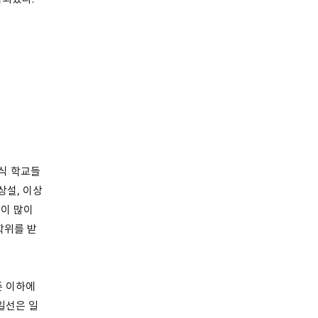
식 학교들
상설, 이상
들이 많이
학위를 받
준 이하에
일선은 일