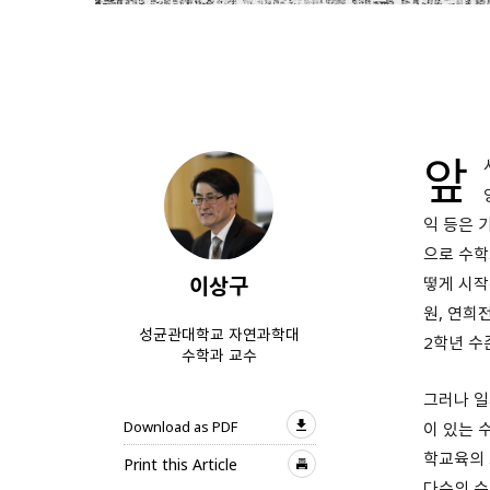
앞
익 등은 
으로 수학
이상구
떻게 시작
원, 연희
성균관대학교 자연과학대
2학년 수
수학과 교수
그러나 일
Download as PDF
이 있는 
학교육의 
Print this Article
다수의 수