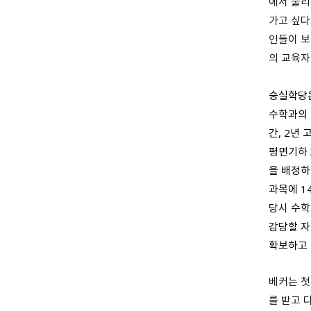
에서 물리
가고 싶다
인들이 보
의 교육자
숭실학당은
수학과의 
간, 2년 
평면기하 
을 배정하
과목에 1
당시 수학
감당할 자
확보하고 
베커는 첫
를 받고 