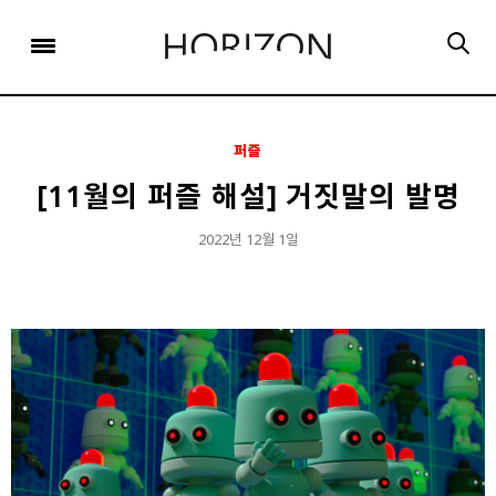
x
x
x
x
x
SIGN UP
SIGN UP
SIGN UP
비밀번호 찾기
Login
회원 가입을 통해 더 많은 정보를 받아보세요.
회원 가입을 통해 더 많은 정보를 받아보세요.
가입 시 사용하신 이메일 주소를 입력하시면
비밀번호 재설정 방법을 이메일로 안내해 드립니다.
STEP
STEP
STEP
01
02
03
퍼즐
STEP
STEP
STEP
STEP
STEP
STEP
01
01
02
02
03
03
회원정보입력
이메일 인증
가입완료
[11월의 퍼즐 해설] 거짓말의 발명
회원정보입력
회원정보입력
이메일 인증
이메일 인증
가입완료
가입완료
이메일 인증이 완료되었습니다.
2022년 12월 1일
보내기
가입하신 이메일 주소로 로그인 후 서비스를 이용해주세요.
입력하신 이메일 주소
등록하실 이메일 주소를 입력해 주세요.
로
로그인 상태 유지
비밀번호 찾기
회원가입
인증 메일이 발송 되었습니다.
홈
로그인
8자 이상의 영문자와 숫자 조합으로 작성해 주세요.
로그인
발송된 인증 메일에서 링크를 통해
회원 가입을 완료해 주세요.
소셜 계정으로 로그인할 수 있습니다.