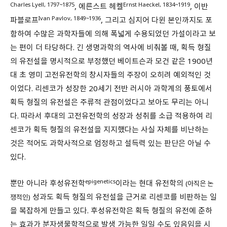
Charles Lyell, 1797~1875
Ernst Haeckel, 1834~1919
, 에른스트 헤켈
, 이반
Ivan Pavlov, 1849~1936
파블로프
, 그리고 심지어 다윈 본인까지도 포
함하여 수많은 과학자들에 의해 폭넓게 수용되었던 가설이라고 보
는 편이 더 타당하다. 긴 생명과학의 역사에 비춰볼 때, 획득 형질
의 유전설을 명시적으로 부정했던 베이트슨과 모건 같은 1900년
대 초 영미 고전유전학의 창시자들의 주장이 오히려 예외적인 것
이었다. 리센코가 성장한 20세기 전반 러시아 과학계의 풍토에서
획득 형질의 유전설은 주류적 관점이었다고 보아도 무리는 아니
다. 따라서 후대의 고전유전학의 성장과 성취를 소급 적용하여 리
센코가 획득 형질의 유전설을 지지했다는 사실 자체를 비난하는
것은 적어도 과학사적으로 엄정하고 설득력 있는 판단은 아닐 수
있다.
epigenetics
뿐만 아니라 후성유전학
이라는 현대 유전학의
(아직은 논
성과도 획득 형질의 유전설을 근거로 리센코를 비판하는 일
쟁적인)
을 복잡하게 만들고 있다. 후성유전학은 획득 형질의 유전에 준하
는 효과가 분자생물학적으로 발생 가능한 일일 수도 있음임을 시