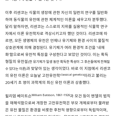
이후 리센코는 식물의 생장에 관한 자신의 일련의 연구를 일반화
하여 동식물의 유전에 관한 체계적인 이론을 세우고자 분투했다.
달리 말하자면, 리센코는 스스로의 지위를 실용적인 식물학 연구
자에서 이론 유전학자로 격상시키고자 했던 것이다. 리센코에 따
르면, 모든 생명체의 유전은 언제나 유기체와 환경 사이의 물질적
상호관계에 의해 결정된다. 유기체가 여러 환경적 조건을 ‘내재
화’함으로써 유전적 특징을 구성한다고 보았던 것이다. 이는 획득
형질의 유전설
(한 유기체가 일생 동안 획득한 특성이 그 후손들에게 전해질
과 맞닿아 있는 생각이었다. 바로 이 지점에서 리센코
수 있다는 이론)
classical genetics
의 유전 이론은 오늘날 고전유전학
이라고 불리는
20세기 초 영미 과학계의 최신 유전 이론과 상충했다.
William Bateson, 1861~1926
윌리엄 베이트슨
과 모건 등이 멘델의 법칙
을 재해석함으로써 개창한 고전유전학은 부모 개체로부터 물려받
은 유전 물질은 환경을 비롯한 후천적 영향으로부터 독립적이며,