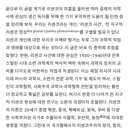
끝으로 이 글을 계기로 리센코의 이름을 둘러싼 여러 갈래의 과학
사에 관심이 생긴 독자를 위해 한 가지 유의하면 도움이 될 만한 점
을 정리해 보자. 우리는 리센코라는 개인, ‘리센코 사건’, ‘전 지구적
the global Lysenko phenomenon
리센코 현상
’를 구별할 필요가 있다.
리센코 개인에 대한 우리의 이해와 평가는 주로 그의 과학적 작업
과 생애를 대상으로 하는 것이다. 이 글은 바로 이 층위에 초점을
맞췄다. 한편, 리센코 사건에 대한 관심은 1930~1940년대 전후
스탈린 시대 소련 과학계의 역사적 맥락 속에서 과학과 정치의 교
차를 다각도로 비판하는 작업과 직결된다. 이는 제정 러시아 시대
이래 러시아 과학사, 소련의 전문 과학 기구 및 제도의 역사, 스탈
린의 과학철학, 사회주의 과학사·과학철학 전반을 망라하는 훨씬
더 정교하고 폭넓은 공부를 요한다. 여기서 한층 더 나아가 전 지구
적 리센코 현상에 대한 연구는 소련의 국경마저 초월한다. 리센코
의 이론은 20세기 중엽 북한, 중국, 북베트남, 동독, 쿠바 등 다양
農政
한 사회주의권 국가로 수출되어 식물학, 유전학, 농정
에 지대한
영향을 끼쳤다. 그런데 이 국가들에서의 리센코주의의 정의, 함의,