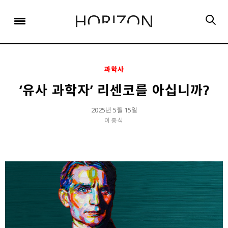
x
x
x
x
x
SIGN UP
SIGN UP
SIGN UP
비밀번호 찾기
Login
회원 가입을 통해 더 많은 정보를 받아보세요.
회원 가입을 통해 더 많은 정보를 받아보세요.
가입 시 사용하신 이메일 주소를 입력하시면
비밀번호 재설정 방법을 이메일로 안내해 드립니다.
STEP
STEP
STEP
01
02
03
과학사
STEP
STEP
STEP
STEP
STEP
STEP
01
01
02
02
03
03
회원정보입력
이메일 인증
가입완료
‘유사 과학자’ 리센코를 아십니까?
회원정보입력
회원정보입력
이메일 인증
이메일 인증
가입완료
가입완료
이메일 인증이 완료되었습니다.
2025년 5월 15일
이종식
보내기
가입하신 이메일 주소로 로그인 후 서비스를 이용해주세요.
입력하신 이메일 주소
등록하실 이메일 주소를 입력해 주세요.
로
로그인 상태 유지
비밀번호 찾기
회원가입
인증 메일이 발송 되었습니다.
홈
로그인
8자 이상의 영문자와 숫자 조합으로 작성해 주세요.
로그인
발송된 인증 메일에서 링크를 통해
회원 가입을 완료해 주세요.
소셜 계정으로 로그인할 수 있습니다.