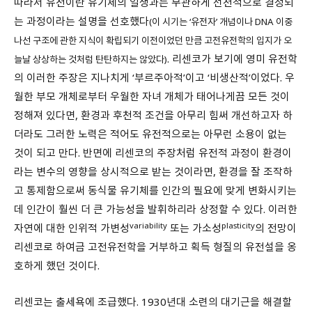
따라서 유전이란 유기체의 일생과는 무관하게 선천적으로 결정되
는 과정이라는 설명을 선호했다
(이 시기는 ‘유전자’ 개념이나 DNA 이중
나선 구조에 관한 지식이 확립되기 이전이었던 만큼 고전유전학의 입지가 오
. 리센코가 보기에 영미 유전학
늘날 상상하는 것처럼 탄탄하지는 않았다)
의 이러한 주장은 지나치게 ‘부르주아적’이고 ‘비생산적’이었다. 우
월한 부모 개체로부터 우월한 자녀 개체가 태어나게끔 모든 것이
정해져 있다면, 환경과 후천적 조건을 아무리 힘써 개선하고자 하
더라도 그러한 노력은 적어도 유전적으로는 아무런 소용이 없는
것이 되고 만다. 반면에 리센코의 주장처럼 유전적 과정이 환경이
라는 변수의 영향을 상시적으로 받는 것이라면, 환경을 잘 조작하
고 통제함으로써 동식물 유기체를 인간의 필요에 맞게 변화시키는
데 인간이 훨씬 더 큰 가능성을 발휘하리라 상정할 수 있다. 이러한
variability
plasticity
자연에 대한 인위적 가변성
또는 가소성
의 전망이
리센코로 하여금 고전유전학을 거부하고 획득 형질의 유전설을 옹
호하게 했던 것이다.
리센코는 출세욕에 조급했다. 1930년대 소련의 대기근을 해결할