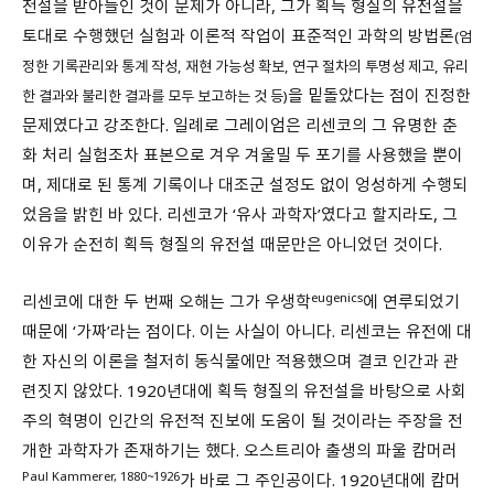
전설을 받아들인 것이 문제가 아니라, 그가 획득 형질의 유전설을
토대로 수행했던 실험과 이론적 작업이 표준적인 과학의 방법론
(엄
정한 기록관리와 통계 작성, 재현 가능성 확보, 연구 절차의 투명성 제고, 유리
을 밑돌았다는 점이 진정한
한 결과와 불리한 결과를 모두 보고하는 것 등)
문제였다고 강조한다. 일례로 그레이엄은 리센코의 그 유명한 춘
화 처리 실험조차 표본으로 겨우 겨울밀 두 포기를 사용했을 뿐이
며, 제대로 된 통계 기록이나 대조군 설정도 없이 엉성하게 수행되
었음을 밝힌 바 있다. 리센코가 ‘유사 과학자’였다고 할지라도, 그
이유가 순전히 획득 형질의 유전설 때문만은 아니었던 것이다.
eugenics
리센코에 대한 두 번째 오해는 그가 우생학
에 연루되었기
때문에 ‘가짜’라는 점이다. 이는 사실이 아니다. 리센코는 유전에 대
한 자신의 이론을 철저히 동식물에만 적용했으며 결코 인간과 관
련짓지 않았다. 1920년대에 획득 형질의 유전설을 바탕으로 사회
주의 혁명이 인간의 유전적 진보에 도움이 될 것이라는 주장을 전
개한 과학자가 존재하기는 했다. 오스트리아 출생의 파울 캄머러
Paul Kammerer, 1880~1926
가 바로 그 주인공이다. 1920년대에 캄머