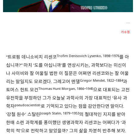
회원가입 약관 동의
상세보기
개인정보의 수집 및 이용 안내 동의
상세보기
본인은 만 14세 이상입니다.
가수정
취소
다음
Trofim Denisovich Lysenko, 1898~1976
“트로핌 데니소비치 리센코
를 아
십니까?” 마치 ‘도를 아십니까’를 연상시키는, 과학보다는 미신이
나 사이비와 잘 어울릴 법한 이 질문은 어쩌면 리센코와는 잘 어울
Gregor Mendel, 1822~1884
리는 말일지도 모르겠다. 그레고어 멘델
과
Thomas Hunt Morgan, 1866~1945
토머스 헌트 모건
으로 대표되는 고전
유전학을 부정하던 그가 오늘날 과학사의 가장 대표적인 ‘유사 과
pseudoscientist
학자
’로 기억되고 있다는 점을 감안한다면 말이다.
Joseph Stalin, 1879~1953
‘강철 원수’ 스탈린
의 절대적인 지지를 받아
한때 소련 과학계를 풍미했던 생명과학자 리센코는 어쩌다가 ‘과
학의 적’으로 전락하고 말았을까? 그의 삶을 차분히 반추해 보자.