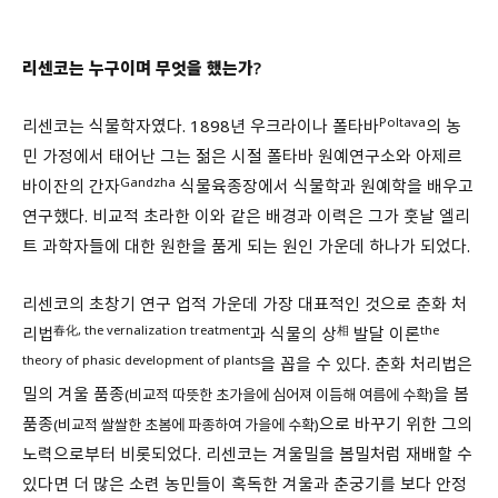
리센코는 누구이며 무엇을 했는가?
Poltava
리센코는 식물학자였다. 1898년 우크라이나 폴타바
의 농
민 가정에서 태어난 그는 젊은 시절 폴타바 원예연구소와 아제르
Gandzha
바이잔의 간자
식물육종장에서 식물학과 원예학을 배우고
연구했다. 비교적 초라한 이와 같은 배경과 이력은 그가 훗날 엘리
트 과학자들에 대한 원한을 품게 되는 원인 가운데 하나가 되었다.
리센코의 초창기 연구 업적 가운데 가장 대표적인 것으로 춘화 처
春化, the vernalization treatment
相
the
리법
과 식물의 상
발달 이론
theory of phasic development of plants
을 꼽을 수 있다. 춘화 처리법은
밀의 겨울 품종
을 봄
(비교적 따뜻한 초가을에 심어져 이듬해 여름에 수확)
품종
으로 바꾸기 위한 그의
(비교적 쌀쌀한 초봄에 파종하여 가을에 수확)
노력으로부터 비롯되었다. 리센코는 겨울밀을 봄밀처럼 재배할 수
있다면 더 많은 소련 농민들이 혹독한 겨울과 춘궁기를 보다 안정