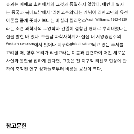
효과는 때때로 소련에서의 그것과 동일하지 않았다. 예컨대 필자
는 중국과 북베트남에서 ‘리센코주의’라는 개념이 리센코만의 유전
Vasili Williams, 1863~1939
이론을 좁게 뜻하기보다는 바실리 윌리엄스
라는 소련 과학자의 토양학과 긴밀히 결합된 형태로 뿌리내렸다는
점을 밝힌 바 있다. 오늘날 과학사학계가 점점 더 서양중심주의
Western-centrism
globalization
에서 벗어나 지구화
되고 있는 추세를
고려할 때, 향후 우리가 리센코라는 이름과 관련하여 어떤 새로운
사실과 통찰을 접하게 된다면, 그것은 전 지구적 리센코 현상에 관
하여 축적된 연구 성과들로부터 비롯될 공산이 크다.
참고문헌