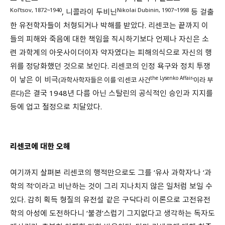
Kol’tsov, 1872~1940
Nikolai Dubinin, 1907~1998
, 니콜라이 두비닌
등 걸출
한 유전학자들이 처형되거나 박해를 받았다. 리센코는 끝까지 이
들의 피해와 죽음에 대한 책임을 직시하기보다 언제나 자신은 소
련 과학계의 아웃사이더이자 약자였다는 피해의식으로 자신의 행
위를 정당화했던 것으로 보인다. 리센코의 인정 욕구와 정치 투쟁
이 낳은 이 비극
the Lysenko Affair
(과학사학자들은 이를 ‘리센코 사건
’이라 부
은 결국 1948년 다름 아닌 스탈린의 공식적인 승인과 지지를
른다)
등에 업고 절정으로 치달았다.
리센코에 대한 오해
여기까지 살펴본 리센코의 행적만으로도 그를 ‘유사 과학자’나 ‘과
학의 적’이라고 비난하는 것이 그리 지나치지 않은 일처럼 보일 수
있다. 감히 획득 형질의 유전설 같은 구닥다리 이론으로 고전유전
학의 아성에 도전하다니 ‘불경’스럽기 그지없다고 생각하는 독자도