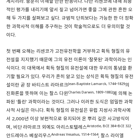
계시리라. 충분히 이해할 만한 반응이다. 다만 리센코에 대해 최종
적인 평가를 내리기에 앞서 짚고 넘어가면 좋을 그에 관한 흔한 오
해 두 가지를 살펴보고 싶다. 규범적 단죄보다는 가능한 한 더 정확
한 과학사적 이해를 추구하는 것이 학술적으로도 더 유의미할 것
이다.
첫 번째 오해는 리센코가 고전유전학을 거부하고 획득 형질의 유
전설을 지지했기 때문에 그의 유전 이론이 ‘잘못된’ 과학이라는 인
식이다. 이 대목에서 획득 형질의 유전설에 대한 우리의 통념을 환
기할 필요가 있다. 우리가 흔히 알고 있는 상식은 획득 형질의 유전
Jean-Baptiste Lamarck, 1744~1829
설이란 곧 장 바티스트 라마르크
의
Charles Darwin, 1809~1882
진화론을 뜻하며 이는 찰스 다윈
에 의해 논
파된 ‘틀린’ 과학이라는 것이다. 그러나 이러한 도식은 엄밀한 과학
사적 사실은 아니다. 획득 형질의 유전설은 유럽 지성사·과학사에
서 2,000년 이상 보편적으로 유지되어 온 뿌리 깊은 사고방식이
Aristotle, BCE 384~BCE 322
며, 비단 라마르크 외에도 아리스토텔레스
,
Andreas Vesalius, 1514~1564
안드레아스 베살리우스
, 찰스 라이엘