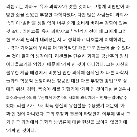
리센코는 아마도 ‘유사 과학자’가 맞을 것이다. 그렇게 비판받아 마
땅한 삶을 살았던 부정한 과학자였다. 다만 많은 사람들이 과학사
속의 이 ‘빌런’을 성찰 없이 너무 쉽게 소비해 버리는 경향이 있는
것 같다. 리센코를 ‘유사 과학자’로 낙인찍기 전에 왜 그에게 그러
한 역사의 단죄가 내려졌는지 더 정확하고 다채롭게 이해하려는
노력과 기꺼움이 우리를 더 ‘과학적인’ 개인으로 만들어 줄 수 있다
는 것이 필자의 생각이다. 리센코는 단순히 과학을 공산주의 정치
이데올로기와 엮였기 때문에 ‘가짜’인 것이 아니었다. 그는 자신의
불우한 계급 배경에서 비롯된 원한 의식에 잠식된 채 다른 과학자
들과의 학문적 논쟁이라는 정공법 대신 다른 부정한 방법으로 상
대의 위신, 경력, 목숨에 해를 가했기에 ‘가짜’인 것이다
(이런 일은 사
회주의·공산주의와 무관하게 자본주의 사회의 과학계에도 언제든 일어날 수
. 리센코가 그저 획득 형질의 유전설을 수용했기 때문에 ‘가
있다)
짜’인 것이 아니었다. 그의 주장과 결론이 타당한지 여부에 앞서 그
가 연구 과정에서 과학적 방법론에 대한 헌신을 보이지 않았기에
‘가짜’인 것이다.