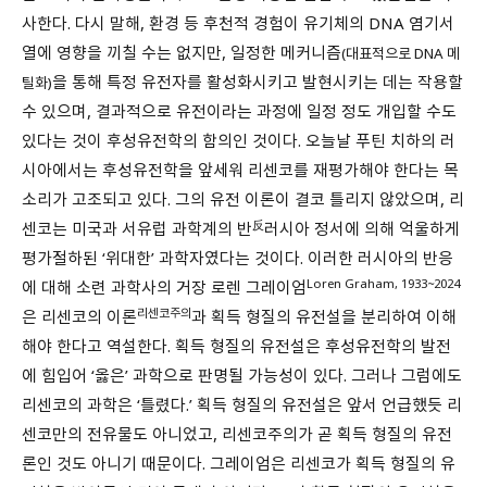
사한다. 다시 말해, 환경 등 후천적 경험이 유기체의 DNA 염기서
열에 영향을 끼칠 수는 없지만, 일정한 메커니즘
(대표적으로 DNA 메
을 통해 특정 유전자를 활성화시키고 발현시키는 데는 작용할
틸화)
수 있으며, 결과적으로 유전이라는 과정에 일정 정도 개입할 수도
있다는 것이 후성유전학의 함의인 것이다. 오늘날 푸틴 치하의 러
시아에서는 후성유전학을 앞세워 리센코를 재평가해야 한다는 목
소리가 고조되고 있다. 그의 유전 이론이 결코 틀리지 않았으며, 리
反
센코는 미국과 서유럽 과학계의 반
러시아 정서에 의해 억울하게
평가절하된 ‘위대한’ 과학자였다는 것이다. 이러한 러시아의 반응
Loren Graham, 1933~2024
에 대해 소련 과학사의 거장 로렌 그레이엄
리센코주의
은 리센코의 이론
과 획득 형질의 유전설을 분리하여 이해
해야 한다고 역설한다. 획득 형질의 유전설은 후성유전학의 발전
에 힘입어 ‘옳은’ 과학으로 판명될 가능성이 있다. 그러나 그럼에도
리센코의 과학은 ‘틀렸다.’ 획득 형질의 유전설은 앞서 언급했듯 리
센코만의 전유물도 아니었고, 리센코주의가 곧 획득 형질의 유전
론인 것도 아니기 때문이다. 그레이엄은 리센코가 획득 형질의 유