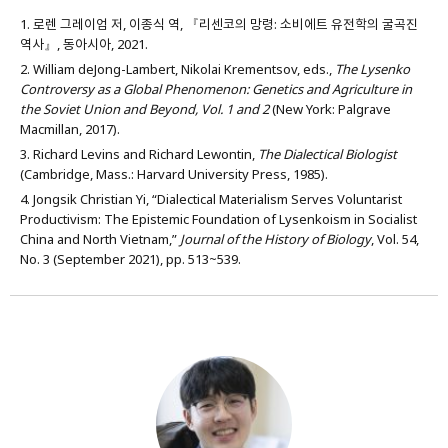
로렌 그레이엄 저, 이종식 역, 『리센코의 망령: 소비에트 유전학의 굴곡진
역사』, 동아시아, 2021.
William deJong-Lambert, Nikolai Krementsov, eds.,
The Lysenko
Controversy as a Global Phenomenon: Genetics and Agriculture in
the Soviet Union and Beyond, Vol. 1 and 2
(New York: Palgrave
Macmillan, 2017).
Richard Levins and Richard Lewontin,
The Dialectical Biologist
(Cambridge, Mass.: Harvard University Press, 1985).
Jongsik Christian Yi, “Dialectical Materialism Serves Voluntarist
Productivism: The Epistemic Foundation of Lysenkoism in Socialist
China and North Vietnam,”
Journal of the History of Biology
, Vol. 54,
No. 3 (September 2021), pp. 513~539.