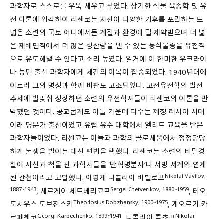
과학자로 스스로를 우뚝 세우고 싶었다. 상기한 식물 육종학 및 유
전 이론에 입각하여 리센코는 자신이 다양한 기후를 포괄하는 드
넓은 소련의 국토 어디에서든 계절과 환경에 덜 제약받으며 더 넓
은 재배면적에서 더 많은 생산량을 낼 수 있는 동식물종을 유전적
으로 유도해낼 수 있다고 소리 높였다. 일거에 이 한미한 우크라이
나 농민 출신 과학자에게 세간의 이목이 집중되었다. 1940년대에
이르러 그의 명성과 함께 비판도 고조되었다. 고전유전학의 발전
추세에 발맞춰 성장하던 소련의 유전학자들이 리센코의 이론을 반
박했던 것이다. 공교롭게도 이들 가운데 다수는 제정 러시아 시대
이래 명문가 출신이었고 유럽 유수 대학에서 엘리트 교육을 받은
과학자들이었다. 리센코는 이들과 과학의 콜로세움에서 정정당당
하게 논쟁을 벌이는 대신 편법을 택했다. 리센코는 소련의 비밀경
찰에 자신과 척을 진 과학자들을 ‘반혁명분자’나 서방 세계와 연계
Nikolai Vavilov,
된 간첩이라고 고발했다. 이렇게 니콜라이 바빌로프
1887~1943
Sergei Chetverikov, 1880~1959
, 세르게이 체트베리코프
, 테오
Theodosius Dobzhansky, 1900~1975
도시우스 도브잔스키
, 게오르기 카
Georgi Karpechenko, 1899~1941
Nikolai
르페첸코
, 니콜라이 콜초프