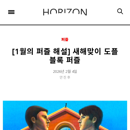
x
x
x
x
x
SIGN UP
SIGN UP
SIGN UP
비밀번호 찾기
Login
회원 가입을 통해 더 많은 정보를 받아보세요.
회원 가입을 통해 더 많은 정보를 받아보세요.
가입 시 사용하신 이메일 주소를 입력하시면
비밀번호 재설정 방법을 이메일로 안내해 드립니다.
STEP
STEP
STEP
01
02
03
퍼즐
STEP
STEP
STEP
STEP
STEP
STEP
01
01
02
02
03
03
회원정보입력
이메일 인증
가입완료
[1월의 퍼즐 해설] 새해맞이 도플
블록 퍼즐
회원정보입력
회원정보입력
이메일 인증
이메일 인증
가입완료
가입완료
이메일 인증이 완료되었습니다.
2026년 2월 4일
보내기
가입하신 이메일 주소로 로그인 후 서비스를 이용해주세요.
입력하신 이메일 주소
안진후
등록하실 이메일 주소를 입력해 주세요.
로
로그인 상태 유지
비밀번호 찾기
회원가입
인증 메일이 발송 되었습니다.
홈
로그인
8자 이상의 영문자와 숫자 조합으로 작성해 주세요.
로그인
발송된 인증 메일에서 링크를 통해
회원 가입을 완료해 주세요.
소셜 계정으로 로그인할 수 있습니다.