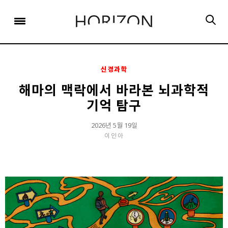
x
x
x
x
x
SIGN UP
SIGN UP
SIGN UP
비밀번호 찾기
Login
회원 가입을 통해 더 많은 정보를 받아보세요.
회원 가입을 통해 더 많은 정보를 받아보세요.
가입 시 사용하신 이메일 주소를 입력하시면
비밀번호 재설정 방법을 이메일로 안내해 드립니다.
STEP
STEP
STEP
01
02
03
신경과학
STEP
STEP
STEP
STEP
STEP
STEP
01
01
02
02
03
03
회원정보입력
이메일 인증
가입완료
해마의 맥락에서 바라본 뇌과학적
기억 탐구
회원정보입력
회원정보입력
이메일 인증
이메일 인증
가입완료
가입완료
이메일 인증이 완료되었습니다.
2026년 5월 19일
보내기
가입하신 이메일 주소로 로그인 후 서비스를 이용해주세요.
입력하신 이메일 주소
이인아
등록하실 이메일 주소를 입력해 주세요.
로
로그인 상태 유지
비밀번호 찾기
회원가입
인증 메일이 발송 되었습니다.
홈
로그인
8자 이상의 영문자와 숫자 조합으로 작성해 주세요.
로그인
발송된 인증 메일에서 링크를 통해
회원 가입을 완료해 주세요.
소셜 계정으로 로그인할 수 있습니다.