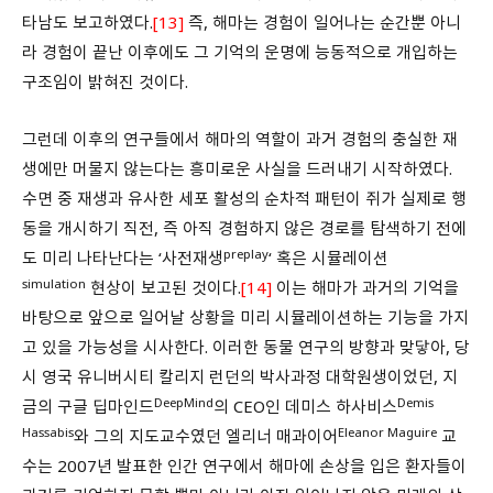
타남도 보고하였다.
[13]
즉, 해마는 경험이 일어나는 순간뿐 아니
라 경험이 끝난 이후에도 그 기억의 운명에 능동적으로 개입하는
구조임이 밝혀진 것이다.
그런데 이후의 연구들에서 해마의 역할이 과거 경험의 충실한 재
생에만 머물지 않는다는 흥미로운 사실을 드러내기 시작하였다.
수면 중 재생과 유사한 세포 활성의 순차적 패턴이 쥐가 실제로 행
동을 개시하기 직전, 즉 아직 경험하지 않은 경로를 탐색하기 전에
preplay
도 미리 나타난다는 ‘사전재생
‘ 혹은 시뮬레이션
simulation
현상이 보고된 것이다.
[14]
이는 해마가 과거의 기억을
바탕으로 앞으로 일어날 상황을 미리 시뮬레이션하는 기능을 가지
고 있을 가능성을 시사한다. 이러한 동물 연구의 방향과 맞닿아, 당
시 영국 유니버시티 칼리지 런던의 박사과정 대학원생이었던, 지
DeepMind
Demis
금의 구글 딥마인드
의 CEO인 데미스 하사비스
Hassabis
Eleanor Maguire
와 그의 지도교수였던 엘리너 매과이어
교
수는 2007년 발표한 인간 연구에서 해마에 손상을 입은 환자들이