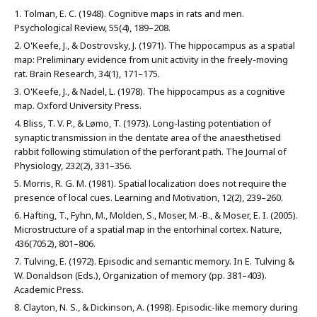
Tolman, E. C. (1948). Cognitive maps in rats and men.
Psychological Review, 55(4), 189–208.
O'Keefe, J., & Dostrovsky, J. (1971). The hippocampus as a spatial
map: Preliminary evidence from unit activity in the freely-moving
rat. Brain Research, 34(1), 171–175.
O'Keefe, J., & Nadel, L. (1978). The hippocampus as a cognitive
map. Oxford University Press.
Bliss, T. V. P., & Lømo, T. (1973). Long-lasting potentiation of
synaptic transmission in the dentate area of the anaesthetised
rabbit following stimulation of the perforant path. The Journal of
Physiology, 232(2), 331–356.
Morris, R. G. M. (1981). Spatial localization does not require the
presence of local cues. Learning and Motivation, 12(2), 239–260.
Hafting, T., Fyhn, M., Molden, S., Moser, M.-B., & Moser, E. I. (2005).
Microstructure of a spatial map in the entorhinal cortex. Nature,
436(7052), 801–806.
Tulving, E. (1972). Episodic and semantic memory. In E. Tulving &
W. Donaldson (Eds.), Organization of memory (pp. 381–403).
Academic Press.
Clayton, N. S., & Dickinson, A. (1998). Episodic-like memory during