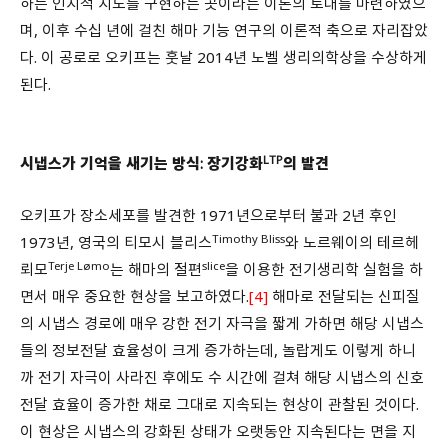
하는 인지적 지도를 구현하는 곳이라는 이론의 토대를 마련하였으
며, 이후 수십 년에 걸친 해마 기능 연구의 이론적 축으로 자리잡았
다. 이 공로로 오키프는 훗날 2014년 노벨 생리의학상을 수상하게
된다.
LTP
시냅스가 기억을 새기는 방식: 장기강화
의 발견
오키프가 장소세포를 발견한 1971년으로부터 불과 2년 후인
Timothy Bliss
1973년, 영국의 티모시 블리스
와 노르웨이의 테르헤
Terje Lømo
slice
뢰모
는 해마의 절편
을 이용한 전기생리학 실험을 하
면서 매우 중요한 현상을 보고하였다.
[4]
해마로 전달되는 신피질
의 시냅스 경로에 매우 강한 전기 자극을 짧게 가하면 해당 시냅스
들의 정보전달 효율성이 크게 증가하는데, 놀랍게도 이렇게 하니
까 전기 자극이 사라진 후에도 수 시간에 걸쳐 해당 시냅스의 신호
전달 효율이 증가한 채로 그대로 지속되는 현상이 관찰된 것이다.
이 현상은 시냅스의 강화된 상태가 오랫동안 지속된다는 면을 지