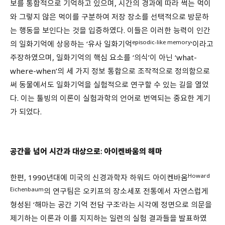
보를 통합적으로 기억하고 있으며, 시간의 경과에 따라 썩는 먹이
와 그렇지 않은 먹이를 구분하여 저장 장소를 선택적으로 방문하
는 행동을 보인다는 것을 입증하였다. 이들은 이러한 능력이 인간
episodic-like memory
의 일화기억에 상응하는 ‘유사 일화기억
‘이라고
주장하였으며, 일화기억의 핵심 요소를 ‘의식’이 아닌 ‘what-
where-when’의 세 가지 정보 통합으로 조작적으로 정의함으로
써 동물에서도 일화기억을 실험적으로 연구할 수 있는 길을 열었
다. 이는 툴빙의 이론이 실험과학의 언어로 번역되는 중요한 계기
가 되었다.
공간을 넘어 시간과 대상으로: 아이켄바움의 해마
Howard
한편, 1990년대에 미국의 신경과학자 하워드 아이켄바움
Eichenbaum
의 연구팀은 오키프의 장소세포 전통에서 자연스럽게
형성된 ‘해마는 공간 기억 전담 구조’라는 시각에 정면으로 의문을
제기하는 이론과 이를 지지하는 일련의 실험 결과들을 발표하였