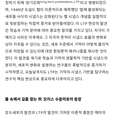
long-term potentiation, LTP
칭하기 위해 ‘장기강화
‘라고 명명되었으
며, 1949년 도널드 헵이 이론적으로 예측했던 ‘함께 활성화되는
세포들 사이의 시냅스는 강화된다’는 헵 시냅스 개념을 실험적으
로 뒷받침하는 직접적 증거로 받아들여졌다. 이 LTP 현상의 발견
은 학습과 기억 분야에 여러 중요한 함의를 가지고 있다. 자극이 가
해지고 사라진 이후에도 그 자극의 흔적이 시냅스 효율의 변화로
남아 지속될 수 있다는 것은, 세포 수준에서 기억이 어떻게 물리적
으로 저장될 수 있는지에 대한 환원론적 메커니즘을 제시한 것이
었다. 이 발견을 계기로 학습과 기억의 생물학적 기반을 시냅스의
분자적, 세포적 변화로 설명하는 연구들이 폭발적으로 증가하기
시작하였고, 오늘날까지도 LTP는 기억의 시냅스 기반을 탐구하는
연구의 핵심 현상으로 중요하게 다루어지고 있다.
물 속에서 길을 찾는 쥐: 모리스 수중미로의 등장
장소세포의 발견과 LTP의 발견이 가져온 이론적 흥분은 해마의