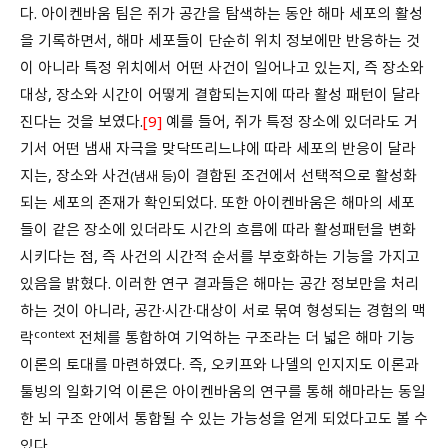
다. 아이켄바움 팀은 쥐가 공간을 탐색하는 동안 해마 세포의 활성
을 기록하면서, 해마 세포들이 단순히 위치 정보에만 반응하는 것
이 아니라 특정 위치에서 어떤 사건이 일어나고 있는지, 즉 장소와
대상, 장소와 시간이 어떻게 결합되는지에 따라 활성 패턴이 달라
진다는 것을 보였다.
[9]
예를 들어, 쥐가 특정 장소에 있더라도 거
기서 어떤 냄새 자극을 맞닥뜨리느냐에 따라 세포의 반응이 달라
지는, 장소와 사건
이 결합된 조건에서 선택적으로 활성화
(냄새 등)
되는 세포의 존재가 확인되었다. 또한 아이켄바움은 해마의 세포
들이 같은 장소에 있더라도 시간의 흐름에 따라 활성패턴을 변화
시키다는 점, 즉 사건의 시간적 순서를 부호화하는 기능을 가지고
있음을 밝혔다. 이러한 연구 결과들은 해마는 공간 정보만을 처리
하는 것이 아니라, 공간·시간·대상이 서로 묶여 형성되는 경험의 맥
context
락
전체를 통합하여 기억하는 구조라는 더 넓은 해마 기능
이론의 토대를 마련하였다. 즉, 오키프와 나델의 인지지도 이론과
툴빙의 일화기억 이론은 아이켄바움의 연구를 통해 해마라는 동일
한 뇌 구조 안에서 통합될 수 있는 가능성을 얻게 되었다고도 볼 수
있다.