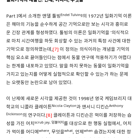
Endel Tulving
Part I에서 소개한 앤델 툴빙
의 1972년 일화기억 이론
은 해마의 기능을 순수하게 공간 기억으로만 보는 시각과 흥미로
운 긴장 관계를 형성하였다. 툴빙의 이론은 일화기억을 ‘의식적으
로 마치 시간여행을 하듯 회상할 수 있는 과거의 특정 사건에 대한
기억’으로 정의하였는데,
[7]
이 정의는 의식이라는 개념을 기억의
핵심 요소로 끌어들인다는 점에서 동물 연구에 적용하기가 어렵다
는 한계를 내포하고 있었다. 말을 하지 못하는 동물이 일화기억을
가지고 있는지를 어떻게 실험적으로 확인할 수 있는가 하는 문제
는 오랫동안 논란으로 남아 있었다.
이 난제에 새로운 시각을 제공한 것이 1998년 영국 케임브리지 대
Nicola Clayton
Anthony
학교의 니콜라 클레이튼
과 앤서니 디킨슨
Dickinson
의 연구이다.
[8]
클레이튼과 디킨슨은 먹이를 저장하는 습
scrub jay, 덤불어치
성을 가진 어치
를 대상으로 한 행동 실험에서, 어치
where
what
when
가 먹이를 어디에
, 무엇을
, 언제
숨겼는지에 대한 정