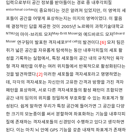
입력으로부터 공간 정보를 받아들이는 경로 중 내후각피질
entorhinal cortex
이 중요하다는 것은 알려져 있었지만, 이 영역의 세
포들이 공간을 어떻게 표상하는지는 미지의 영역이었다. 이 물음
에 결정적인 답을 제공한 것이 2005년 노르웨이 과학기술대학교
NTNU
May-Britt Moser
Edvard
의 마이-브리트 모저
와 에드바르드 모저
Moser
grid cell
연구팀이 발표한 격자세포
의 발견이다.
[6]
모저 팀은
쥐가 넓은 공간을 자유롭게 탐색하는 동안 내후각피질의 세포 활
성을 기록하는 실험에서, 특정 세포들이 공간 내의 규칙적인 육각
형 격자 패턴을 이루는 여러 위치들에서 반복적으로 활성화된다는
것을 발견하였다.
[2]
이러한 세포들을 격자세포라고 명명하였는
데, 각각의 격자세포는 자신만의 고유한 간격과 방향을 가진 격자
패턴을 표상하며, 서로 다른 격자세포들의 활성 패턴이 조합되면
공간 내의 임의의 위치를 정밀하게 부호화할 수 있는 좌표계가 형
성된다. 쉽게 말하면 우리가 특정 공간에 들어가면 그 공간을 다양
한 크기의 모눈종이를 써서 분할하여 좌표화하는 기능을 내후각피
질에 존재하는 격자세포들의 신경망이 수행하고 있다고 생각하면
된다. 이는 마치 뇌 안에 GPS 기능을 갖춘 내재적 좌표계가 존재하