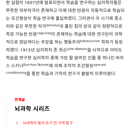
한 실험이 1897년에 발표되면서 학습을 연구하는 심리학자들은
뚜렷한 외부자극이 존재하고 이에 대한 반응이 자동적으로 학습되
는 조건형성식 학습 연구에 몰입하였다. 그러면서 이 시기에 종소
stimulus
리와 같은 뚜렷한 자극
과 흘린 침의 양과 같이 정량적으로
response
측정 가능한 반응
이 존재하는 학습에 대한 연구만이 과학
behaviorism
적으로 정당하다는 주장을 하는 행동주의
학파가 등장
John Watson
하였다. 1913년 심리학자 존 왓슨
을 시작으로 아마도
학습을 연구한 심리학자 중에 가장 잘 알려진 인물 중 하나인 버러
Burrhus Skinner
operant
스 스키너
에 의해 조작적 조건형성
conditioning
을 통한 학습과 기억의 연구가 활발히 이루어졌다.
연재글
뇌과학 시리즈
뇌과학의 동이 트기 전 기억 탐구