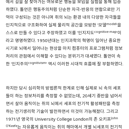
에서 길을 잘 찾아가는 여유로운 행동을 보임을 실험을 통해 입증
하였다. 톨먼은 행동주의처럼 단순한 자극-반응의 연합으로만 기
억이 구성되는 것은 아니며 쥐의 뇌는 환경 내의 다양한 자극들을
model
인지적으로 구조화하여 실제 물리적 공간을 모방한 ‘모델
’을
cognitive map
스스로 만들 수 있다고 주장하였고 이를 ‘인지지도
’이
라고 명명하였다. 1950년대는 인지과학의 혁명이 일어난 중요한
시기로 뇌에서 일어나는 현상을 마치 컴퓨터의 프로그램처럼 정보
처리의 관점에서 이해할 수 있다는 분위기가 대세였다. 톨먼이 속
cognitivism
한 ‘인지주의
’ 역시 이러한 시대적 흐름에 잘 부합하였다.
하지만 당시 심리학의 방법론적 한계로 인해 실제로 뇌 속의 세포
들이 하는 정보처리를 측정할 수 없었는데, 20세기 중반을 넘어서
면서 살아 움직이는 쥐의 뇌에서 세포의 전기적 활성패턴을 측정
하는 전기생리학 기술이 발전하면서 이것이 가능해졌다. 그리고
John
1971년 영국의 University College London의 존 오키프
O’Keefe
는 자유롭게 움직이는 쥐의 해마에서 개별 뇌세포의 전기적