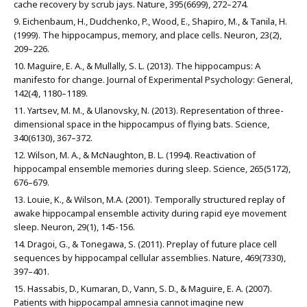
cache recovery by scrub jays. Nature, 395(6699), 272–274.
Eichenbaum, H., Dudchenko, P., Wood, E., Shapiro, M., & Tanila, H.
(1999). The hippocampus, memory, and place cells. Neuron, 23(2),
209–226.
Maguire, E. A., & Mullally, S. L. (2013). The hippocampus: A
manifesto for change. Journal of Experimental Psychology: General,
142(4), 1180–1189.
Yartsev, M. M., & Ulanovsky, N. (2013). Representation of three-
dimensional space in the hippocampus of flying bats. Science,
340(6130), 367–372.
Wilson, M. A., & McNaughton, B. L. (1994). Reactivation of
hippocampal ensemble memories during sleep. Science, 265(5172),
676–679.
Louie, K., & Wilson, M.A. (2001). Temporally structured replay of
awake hippocampal ensemble activity during rapid eye movement
sleep. Neuron, 29(1), 145-156.
Dragoi, G., & Tonegawa, S. (2011). Preplay of future place cell
sequences by hippocampal cellular assemblies. Nature, 469(7330),
397–401.
Hassabis, D., Kumaran, D., Vann, S. D., & Maguire, E. A. (2007).
Patients with hippocampal amnesia cannot imagine new