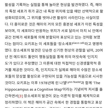
활성을 기록하는 실험을 통해 놀라운 현상을 발견하였다. 즉, 해마
의 특정 세포가 쥐가 공간 내 특정 위치에 있을 때만 선택적으로 활
성화되었으며, 그 위치를 벗어나면 활성이 사라진다는 사실이었
다. 더 흥미로운 것은 해마의 거의 모든 흥분성 세포가 이런 특성을
보이며, 각 세포마다 반응하는 위치가 서로 달라서 마치 뇌 안에서
공간 전체가 세포들에 의해 분할되어 표상되고 있는 것처럼 보였
place cell
다는 점이다. 오키프는 이 세포들을 ‘장소세포
‘라고 명명하
였다. 장소세포의 발견은 단순한 신기한 현상의 관찰을 넘어, 20여
년 전 에드워드 톨먼이 행동실험을 통해 쥐의 머릿속에 ‘인지지
도’가 있다고 주장했던 그 이론에 대한 직접적인 신경생물학적 증
거를 제공한 것이다. 즉, 인지지도가 실제로 해마의 수많은 장소세
포들의 앙상블 활성으로 구현되어 있을 가능성을 처음으로 시사한
Lynn Nadel
것이다. 오키프는 이후 1978년에 린 나델
과 함께 ‘The
Hippocampus as a Cognitive Map’이라는 기념비적 저서를 출
간하면서
[3]
장소세포의 발견이 갖는 이론적 함의를 체계적으로
정리하였다. 이 책은 해마가 공간 속에서 한 경험을 통합하고 표상