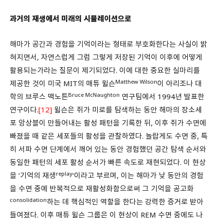
과거의 재생에서 미래의 시뮬레이션으로
해마가 공간과 경험을 기억이라는 형태로 부호화한다는 사실이 밝
혀지면서, 자연스럽게 그럼 그렇게 저장된 기억이 이후에 어떻게
활용되는가라는 질문이 제기되었다. 이에 대한 중요한 실마리를
Matthew Wilson
제공한 것이 미국 MIT의 매튜 윌슨
이 아리조나 대
Bruce McNaughton
학의 브루스 맥노튼
연구팀에서 1994년 발표한
연구이다.
[12]
윌슨은 쥐가 미로를 탐색하는 동안 해마의 장소세
포 앙상블이 만들어내는 활성 패턴을 기록한 뒤, 이후 쥐가 수면에
빠졌을 때 같은 세포들의 활성을 관찰하였다. 놀랍게도 수면 중, 특
히 서파 수면 단계에서 깨어 있는 동안 경험했던 공간 탐색 순서와
동일한 패턴의 세포 활성 순서가 빠른 속도로 재현되었다. 이 현상
replay
을 ‘기억의 재생
‘이라고 부르며, 이는 해마가 낮 동안의 경험
을 수면 중에 반복적으로 재활성화함으로써 그 기억을 공고화
consolidation
하는 데 핵심적인 역할을 한다는 강력한 증거로 받아
들여졌다. 이후 매튜 윌슨 그룹은 이 현상이 REM 수면 중에도 나