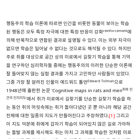
행동주의 학습 이론에 따르면 인간을 비롯한 동물이 보이는 학습
reinforcement
된 행동은 모두 특정 자극에 대한 특정 반응이 강화
에
의해 반복적으로 연합된 결과로 설명될 수 있다. 이는 외부 자극이
없으면 학습은 일어날 수 없다는 것으로도 해석될 수 있다. 하지만
주로 쥐를 대상으로 공간 상의 미로에서 길찾기 학습을 통해 기억
을 연구하던 심리학자들 중에는 행동주의의 이러한 단순한 이론에
잘 들어맞지 않는 실험 결과를 가지고 고민하던 사람들이 있었다.
Edward Tolman
그중 가장 잘 알려진 인물이 에드워드 톨먼
으로
쥐와 인
1948년에 출판한 논문 ‘Cognitive maps in rats and men
간의 인지지도
’에서 쥐가 미로에서 길찾기를 단순한 길찾기 학습을 하
는 동안 쥐의 머릿속에는 쥐가 돌아다녔던 곳 뿐 아니라 해당 공간
전체에 대한 일종의 지도가 만들어진다고 주장하였다.
[1]
그리고
이 지도 덕분에 쥐에게 갑자기 학습이 되어있지 않은 길로 가야하
는 돌발 과제를 제시해도 쥐는 마치 그 과제를 학습한 것처럼 미로