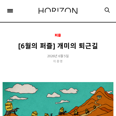
x
x
x
x
x
SIGN UP
SIGN UP
SIGN UP
비밀번호 찾기
Login
회원 가입을 통해 더 많은 정보를 받아보세요.
회원 가입을 통해 더 많은 정보를 받아보세요.
가입 시 사용하신 이메일 주소를 입력하시면
비밀번호 재설정 방법을 이메일로 안내해 드립니다.
STEP
STEP
STEP
01
02
03
퍼즐
STEP
STEP
STEP
STEP
STEP
STEP
01
01
02
02
03
03
회원정보입력
이메일 인증
가입완료
[6월의 퍼즐] 개미의 퇴근길
회원정보입력
회원정보입력
이메일 인증
이메일 인증
가입완료
가입완료
이메일 인증이 완료되었습니다.
2026년 6월 5일
이충명
보내기
가입하신 이메일 주소로 로그인 후 서비스를 이용해주세요.
입력하신 이메일 주소
등록하실 이메일 주소를 입력해 주세요.
로
로그인 상태 유지
비밀번호 찾기
회원가입
인증 메일이 발송 되었습니다.
홈
로그인
8자 이상의 영문자와 숫자 조합으로 작성해 주세요.
로그인
발송된 인증 메일에서 링크를 통해
회원 가입을 완료해 주세요.
소셜 계정으로 로그인할 수 있습니다.