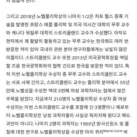
지 않을까 한다.
그리고 2018년 노벨물리학상의 나머지 1/2은 처프 펄스 증폭 기
술을 발명한 프랑스 에콜 폴리텍 및 미국 미시간 대학의 무루 교수
와 캐나다 워털루 대학의 스트리클랜드 교수가 수상했다. 아직도
현직에서 꽤 활발히 활동하고 있는 무루 교수는 한국에도 여러 번
방문한 적이 있어 국내의 관련 분야 연구자들에게는 낯설지 않은
이름이다. 스트리클랜드 교수 또한 2013년 미국광학회장을 역임
할 즈음 한국광학회와의 협력 건으로 한국을 방문한 적이 있다. 특
히 이번 노벨물리학상 수상자 중 무루 교수와 스트리클런드 교수
는 서로 사제 간이고, 스트리클랜드 교수는 물리학 분야에서 55년
만에 노벨상을 수상한 역대 3번째 여성 과학자라는 점에서 많은
주목을 받았다. 지금까지 210명의 노벨물리학상 수상자 중 여성
수상자는 이번 스트리클랜드 교수를 포함해 단 3명뿐이니 예로부
터 노벨물리학상은 남성 과학자들이 사실상 독차지해 왔다고 해도
과언이 아니다. 나머지 2명의 과학자는 1903년 방사선원소 및 물
Marie Curie
질에 대한 연구로 노벨물리학상을 수상한 마리 퀴리
박