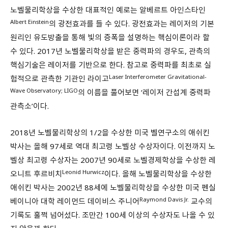
노벨물리학상을 수상한 대표적인 예로는 알베르트 아인스타인
Albert Einstein
의 광전효과를 들 수 있다. 광전효과는 레이저의 기본
원리인 유도방출을 통해 빛의 증폭을 설명하는 핵심이론이라 할
수 있다. 2017년 노벨물리학상을 받은 중력파의 경우도, 관측의
핵심기술은 레이저를 기반으로 한다. 참고로 중력파를 최초로 실
Laser Interferometer Gravitational-
험적으로 관측한 기관인 라이고
Wave Observatory; LIGO
의 이름을 풀어보면 ‘레이저 간섭계 중력파
관측소’이다.
2018년 노벨물리학상의 1/2을 수상한 미국 벨연구소의 애쉬킨
박사는 올해 97세로 역대 최고령 노벨상 수상자이다. 이전까지 노
벨상 최고령 수상자는 2007년 90세로 노벨경제학상을 수상한 레
오니트 후르비치
이다. 올해 노벨물리학상을 수상한
Leonid Hurwicz
애쉬킨 박사는 2002년 88세에 노벨물리학상을 수상한 미국 펜실
Raymond Davis Jr.
베이니아 대학 레이먼드 데이비스 주니어
교수의
기록도 훌쩍 넘어섰다. 조만간 100세 이상의 수상자도 나올 수 있