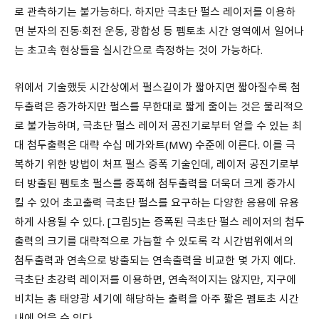
로 관측하기는 불가능하다. 하지만 극초단 펄스 레이저를 이용하
면 분자의 진동·회전 운동, 광합성 등 펨토초 시간 영역에서 일어나
는 초고속 현상들을 실시간으로 측정하는 것이 가능하다.
위에서 기술했듯 시간상에서 펄스길이가 짧아지면 짧아질수록 첨
두출력은 증가하지만 펄스를 무한대로 짧게 줄이는 것은 물리적으
로 불가능하며, 극초단 펄스 레이저 공진기로부터 얻을 수 있는 최
대 첨두출력은 대략 수십 메가와트(MW) 수준에 이른다. 이를 극
복하기 위한 방법이 처프 펄스 증폭 기술인데, 레이저 공진기로부
터 방출된 펨토초 펄스를 증폭해 첨두출력을 더욱더 크게 증가시
킬 수 있어 초고출력 극초단 펄스를 요구하는 다양한 응용에 유용
하게 사용될 수 있다. [그림5]는 증폭된 극초단 펄스 레이저의 첨두
출력의 크기를 대략적으로 가늠할 수 있도록 각 시간범위에서의
첨두출력과 연속으로 방출되는 연속출력을 비교한 몇 가지 예다.
극초단 초강력 레이저를 이용하면, 연속적이지는 않지만, 지구에
비치는 총 태양광 세기에 해당하는 출력을 아주 짧은 펨토초 시간
내에 얻을 수 있다.