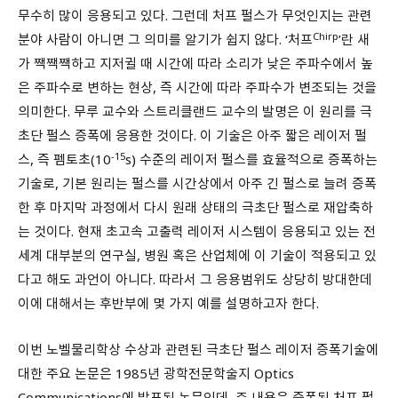
무수히 많이 응용되고 있다. 그런데 처프 펄스가 무엇인지는 관련
Chirp
분야 사람이 아니면 그 의미를 알기가 쉽지 않다. ‘처프
’란 새
가 짹짹짹하고 지저귈 때 시간에 따라 소리가 낮은 주파수에서 높
은 주파수로 변하는 현상, 즉 시간에 따라 주파수가 변조되는 것을
의미한다. 무루 교수와 스트리클랜드 교수의 발명은 이 원리를 극
초단 펄스 증폭에 응용한 것이다. 이 기술은 아주 짧은 레이저 펄
-15
스, 즉 펨토초(10
s) 수준의 레이저 펄스를 효율적으로 증폭하는
기술로, 기본 원리는 펄스를 시간상에서 아주 긴 펄스로 늘려 증폭
한 후 마지막 과정에서 다시 원래 상태의 극초단 펄스로 재압축하
는 것이다. 현재 초고속 고출력 레이저 시스템이 응용되고 있는 전
세계 대부분의 연구실, 병원 혹은 산업체에 이 기술이 적용되고 있
다고 해도 과언이 아니다. 따라서 그 응용범위도 상당히 방대한데
이에 대해서는 후반부에 몇 가지 예를 설명하고자 한다.
이번 노벨물리학상 수상과 관련된 극초단 펄스 레이저 증폭기술에
대한 주요 논문은 1985년 광학전문학술지 Optics
Communications에 발표된 논문인데, 주 내용은 증폭된 처프 펄