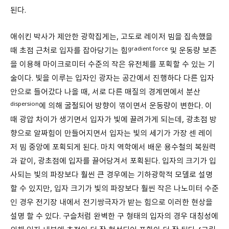
된다.
애쉬킨 박사가 제안한 광학집게는, 고도로 레이저 빔을 집속했을
gradient force
때 초점 근처로 입자를 잡아당기는 힘
및 운동량 보존
을 이용해 마이크로미터 수준의 작은 유전체를 포획할 수 있는 기
술이다. 빛을 이루는 입자인 광자는 공간에서 진행하다 다른 입자
안으로 들어갔다 나올 때, 서로 다른 매질의 경계면에서 분산
dispersion
에 의해 굴절되어 방향이 꺾이면서 운동량이 변한다. 이
때 광압 차이가 생기면서 입자가 빛에 끌려가게 되는데, 광초점 방
향으로 알짜힘이 만들어지면서 입자는 빛의 세기가 가장 센 레이
저 빔 중앙에 포획되게 된다. 마치 역학에서 배운 용수철의 복원력
과 같이, 광초점에 입자를 끌어당겨서 포획된다. 입자의 크기가 입
사되는 빛의 파장보다 훨씬 큰 경우에는 기하광학적 모델로 설명
할 수 있지만, 입자 크기가 빛의 파장보다 훨씬 작은 나노미터 수준
인 경우 전기장 내에서 전기쌍극자가 받는 힘으로 이러한 현상을
설명 할 수 있다. 구슬처럼 완벽한 구 형태의 입자의 경우 대칭성에