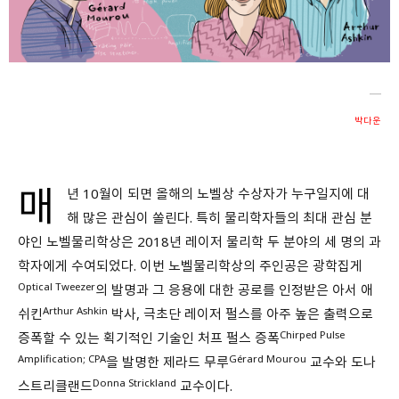
회원가입 약관 동의
상세보기
개인정보의 수집 및 이용 안내 동의
상세보기
본인은 만 14세 이상입니다.
박다운
취소
다음
매
년 10월이 되면 올해의 노벨상 수상자가 누구일지에 대
해 많은 관심이 쏠린다. 특히 물리학자들의 최대 관심 분
야인 노벨물리학상은 2018년 레이저 물리학 두 분야의 세 명의 과
학자에게 수여되었다. 이번 노벨물리학상의 주인공은 광학집게
Optical Tweezer
의 발명과 그 응용에 대한 공로를 인정받은 아서 애
Arthur Ashkin
쉬킨
박사, 극초단 레이저 펄스를 아주 높은 출력으로
Chirped Pulse
증폭할 수 있는 획기적인 기술인 처프 펄스 증폭
Amplification; CPA
Gérard Mourou
을 발명한 제라드 무루
교수와 도나
Donna Strickland
스트리클랜드
교수이다.