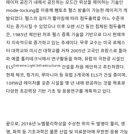
레이저 공진기 내에서 공진하는 모드간 위상을 제어하는 기술인
mode-locking을 이용해 펨토초 펄스 방출이 가능한 레이저가 개
발되었다. 펄스의 길이가 짧아짐에 따라 첨두출력을 어느 수준까
지는 증가시킬 수 있었으나 이후 오랜 시간 동안 침체된 첨두출력
은, 1985년 제안된 처프 펄스 증폭 기술을 기반으로 다시 현재까
지 지속적으로 증가하고 있는 추세이다. 무루 교수는 미국 로체스
터 대학교와 미시건 대학교를 거쳐 2005년 고국인 프랑스로 돌아
와 에콜 폴리테크닉에서 연구활동을 하며, 유럽의 극한광 시설인
Extreme Light Infrastructures
ELS
건설을 처음 제안하고 추진하였다.
현재 체코, 헝가리, 루마니아 등 유럽 3개국에 ELS가 건설 중이며,
10PW급 레이저를 갖춘 시설을 몇 년 내에 완공하는 것을 목표로
다양한 초강력장 기반 기초 및 응용연구를 계획하고 있다.
끝으로, 2018년 노벨물리학상을 수상한 위의 두 발명이 물리, 생
명, 화학 등 기초과학은 물론 산업 및 의료분야에 무한한 응용 가능