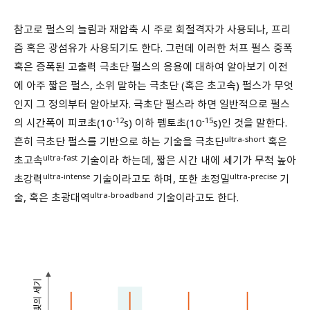
참고로 펄스의 늘림과 재압축 시 주로 회절격자가 사용되나, 프리
즘 혹은 광섬유가 사용되기도 한다. 그런데 이러한 처프 펄스 중폭
혹은 증폭된 고출력 극초단 펄스의 응용에 대하여 알아보기 이전
에 아주 짧은 펄스, 소위 말하는 극초단 (혹은 초고속) 펄스가 무엇
인지 그 정의부터 알아보자. 극초단 펄스라 하면 일반적으로 펄스
-12
-15
의 시간폭이 피코초(10
s) 이하 펨토초(10
s)인 것을 말한다.
ultra-short
흔히 극초단 펄스를 기반으로 하는 기술을 극초단
혹은
ultra-fast
초고속
기술이라 하는데, 짧은 시간 내에 세기가 무척 높아
ultra-intense
ultra-precise
초강력
기술이라고도 하며, 또한 초정밀
기
ultra-broadband
술, 혹은 초광대역
기술이라고도 한다.