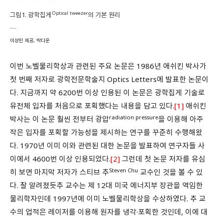
Optical tweezer
그림1. 광학집게
의 기본 원리
이상민 제공, 박다운
이번 노벨물리학상과 관련된 주요 논문은 1986년 애쉬킨 박사가
첫 번째 저자로 광학전문학술지 Optics Letters에 발표한 논문이
다. 지금까지 약 6200번 이상 인용된 이 논문은 광학집게 기술로
유전체 입자를 처음으로 포획했다는 내용을 담고 있다.
[1]
애쉬킨
radiation pressure
박사는 이 논문 훨씬 전부터 광압
을 이용해 아주
작은 입자를 포획할 가능성을 제시하는 연구를 꾸준히 수행해왔
다. 1970년 이미 이와 관련된 대한 논문을 발표하여 연구자들 사
이에서 4600번 이상 인용되었다.
[2]
그런데 첫 논문 저자를 유심
Steven Chu
히 보면 마지막 저자가 스티브 추
교수인 것을 볼 수 있
다. 잘 알려졌듯추 교수는 제 12대 미국 에너지부 장관을 역임한
물리학자인데 1997년에 이미 노벨물리학상을 수상하였다. 추 교
수의 업적은 레이저를 이용해 원자를 냉각·포획한 것인데, 이에 대