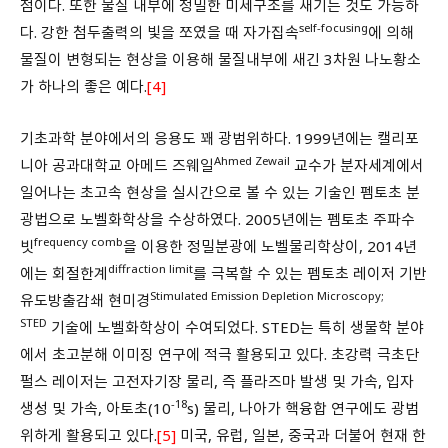
점이다. 또한 물질 내부에 정밀한 미세구조를 새기는 것도 가능하
self-focusing
다. 강한 첨두출력의 빛을 쪼였을 때 자가집속
에 의해
물질이 변형되는 현상을 이용해 물질내부에 새긴 3차원 나노황소
가 하나의 좋은 예다.
[4]
기초과학 분야에서의 응용도 꽤 광범위하다. 1999년에는 캘리포
Ahmed Zewail
니아 공과대학교 아메드 즈웨일
교수가 분자세계에서
일어나는 초고속 현상을 실시간으로 볼 수 있는 기술인 펨토초 분
광법으로 노벨화학상을 수상하였다. 2005년에는 펨토초 주파수
frequency comb
빗
을 이용한 정밀분광에 노벨물리학상이, 2014년
diffraction limit
에는 회절한계
를 극복할 수 있는 펨토초 레이저 기반
Stimulated Emission Depletion Microscopy;
유도방출감쇄 현미경
STED
기술에 노벨화학상이 수여되었다. STED는 특히 생물학 분야
에서 초고분해 이미징 연구에 적극 활용되고 있다. 초강력 극초단
펄스 레이저는 고전자기장 물리, 즉 플라즈마 발생 및 가속, 입자
-18
생성 및 가속, 아토초(10
s) 물리, 나아가 핵융합 연구에도 광범
위하게 활용되고 있다.
[5]
미국, 유럽, 일본, 중국과 더불어 현재 한