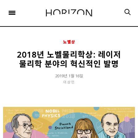
x
x
x
x
x
SIGN UP
SIGN UP
SIGN UP
비밀번호 찾기
Login
회원 가입을 통해 더 많은 정보를 받아보세요.
회원 가입을 통해 더 많은 정보를 받아보세요.
가입 시 사용하신 이메일 주소를 입력하시면
비밀번호 재설정 방법을 이메일로 안내해 드립니다.
STEP
STEP
STEP
01
02
03
노벨상
STEP
STEP
STEP
STEP
STEP
STEP
01
01
02
02
03
03
회원정보입력
이메일 인증
가입완료
2018년 노벨물리학상: 레이저
물리학 분야의 혁신적인 발명
회원정보입력
회원정보입력
이메일 인증
이메일 인증
가입완료
가입완료
이메일 인증이 완료되었습니다.
2019년 1월 16일
보내기
가입하신 이메일 주소로 로그인 후 서비스를 이용해주세요.
입력하신 이메일 주소
이상민
등록하실 이메일 주소를 입력해 주세요.
로
로그인 상태 유지
비밀번호 찾기
회원가입
인증 메일이 발송 되었습니다.
홈
로그인
8자 이상의 영문자와 숫자 조합으로 작성해 주세요.
로그인
발송된 인증 메일에서 링크를 통해
회원 가입을 완료해 주세요.
소셜 계정으로 로그인할 수 있습니다.