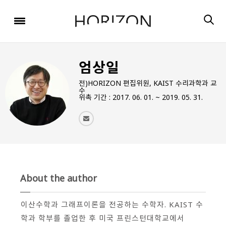
x
x
x
x
x
SIGN UP
SIGN UP
SIGN UP
비밀번호 찾기
Login
회원 가입을 통해 더 많은 정보를 받아보세요.
회원 가입을 통해 더 많은 정보를 받아보세요.
가입 시 사용하신 이메일 주소를 입력하시면
비밀번호 재설정 방법을 이메일로 안내해 드립니다.
STEP
STEP
STEP
엄상일
01
02
03
STEP
STEP
STEP
STEP
STEP
STEP
01
01
전)HORIZON 편집위원, KAIST 수리과학과 교
02
02
03
03
회원정보입력
이메일 인증
가입완료
수
위촉 기간 : 2017. 06. 01. ~ 2019. 05. 31.
회원정보입력
회원정보입력
이메일 인증
이메일 인증
가입완료
가입완료
이메일 인증이 완료되었습니다.
보내기
가입하신 이메일 주소로 로그인 후 서비스를 이용해주세요.
입력하신 이메일 주소
등록하실 이메일 주소를 입력해 주세요.
로
로그인 상태 유지
비밀번호 찾기
회원가입
인증 메일이 발송 되었습니다.
홈
로그인
About the author
8자 이상의 영문자와 숫자 조합으로 작성해 주세요.
로그인
발송된 인증 메일에서 링크를 통해
회원 가입을 완료해 주세요.
이산수학과 그래프이론을 전공하는 수학자. KAIST 수
학과 학부를 졸업한 후 미국 프린스턴대학교에서
소셜 계정으로 로그인할 수 있습니다.