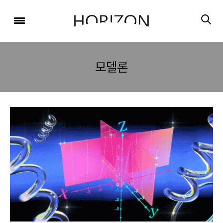
x
x
x
x
x
SIGN UP
SIGN UP
SIGN UP
비밀번호 찾기
Login
회원 가입을 통해 더 많은 정보를 받아보세요.
회원 가입을 통해 더 많은 정보를 받아보세요.
가입 시 사용하신 이메일 주소를 입력하시면
비밀번호 재설정 방법을 이메일로 안내해 드립니다.
STEP
STEP
STEP
모델론
01
02
03
STEP
STEP
STEP
STEP
STEP
STEP
01
01
02
02
03
03
회원정보입력
이메일 인증
가입완료
회원정보입력
회원정보입력
이메일 인증
이메일 인증
가입완료
가입완료
이메일 인증이 완료되었습니다.
보내기
가입하신 이메일 주소로 로그인 후 서비스를 이용해주세요.
입력하신 이메일 주소
등록하실 이메일 주소를 입력해 주세요.
로
로그인 상태 유지
비밀번호 찾기
회원가입
인증 메일이 발송 되었습니다.
홈
로그인
8자 이상의 영문자와 숫자 조합으로 작성해 주세요.
로그인
발송된 인증 메일에서 링크를 통해
회원 가입을 완료해 주세요.
소셜 계정으로 로그인할 수 있습니다.