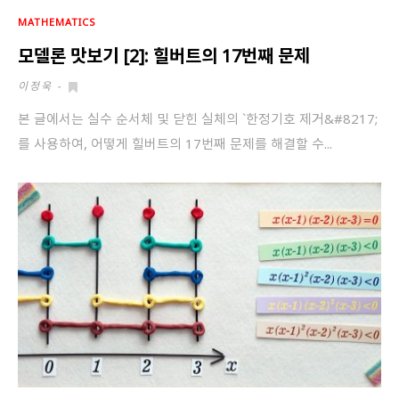
회원가입 약관 동의
상세보기
MATHEMATICS
모델론 맛보기 [2]: 힐버트의 17번째 문제
개인정보의 수집 및 이용 안내 동의
상세보기
이정욱
-
본인은 만 14세 이상입니다.
본 글에서는 실수 순서체 및 닫힌 실체의 `한정기호 제거&#8217;
를 사용하여, 어떻게 힐버트의 17번째 문제를 해결할 수...
취소
다음