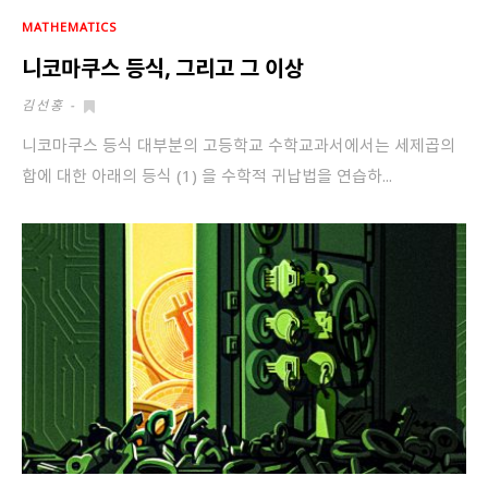
회원가입 약관 동의
상세보기
MATHEMATICS
니코마쿠스 등식, 그리고 그 이상
개인정보의 수집 및 이용 안내 동의
상세보기
김선홍
-
본인은 만 14세 이상입니다.
니코마쿠스 등식 대부분의 고등학교 수학교과서에서는 세제곱의
합에 대한 아래의 등식 (1) 을 수학적 귀납법을 연습하...
취소
다음