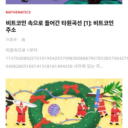
MATHEMATICS
비트코인 속으로 들어간 타원곡선 [1]: 비트코인
주소
이철희
-
마음속으로 1부터
11579208923731619542357098500868790785283756427
04382605163141518161494336 사이에 있는 자...