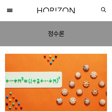
x
x
x
x
x
SIGN UP
SIGN UP
SIGN UP
비밀번호 찾기
Login
회원 가입을 통해 더 많은 정보를 받아보세요.
회원 가입을 통해 더 많은 정보를 받아보세요.
가입 시 사용하신 이메일 주소를 입력하시면
비밀번호 재설정 방법을 이메일로 안내해 드립니다.
STEP
STEP
STEP
정수론
01
02
03
STEP
STEP
STEP
STEP
STEP
STEP
01
01
02
02
03
03
회원정보입력
이메일 인증
가입완료
회원정보입력
회원정보입력
이메일 인증
이메일 인증
가입완료
가입완료
이메일 인증이 완료되었습니다.
보내기
가입하신 이메일 주소로 로그인 후 서비스를 이용해주세요.
입력하신 이메일 주소
등록하실 이메일 주소를 입력해 주세요.
로
로그인 상태 유지
비밀번호 찾기
회원가입
인증 메일이 발송 되었습니다.
홈
로그인
8자 이상의 영문자와 숫자 조합으로 작성해 주세요.
로그인
발송된 인증 메일에서 링크를 통해
회원 가입을 완료해 주세요.
소셜 계정으로 로그인할 수 있습니다.