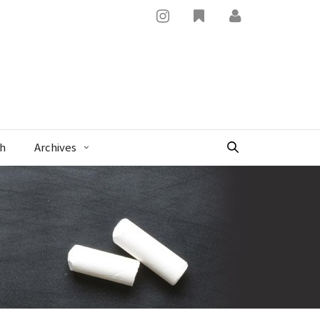
x
sh
Archives