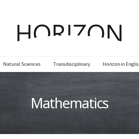
x
x
x
x
Login
SIGN UP
SIGN UP
SIGN UP
비밀번호 찾기
회원 가입을 통해 더 많은 정보를 받아보세요.
회원 가입을 통해 더 많은 정보를 받아보세요.
가입 시 사용하신 이메일 주소를 입력하시면
비밀번호 재설정 방법을 이메일로 안내해 드립니
Natural Sciences
Transdisciplinary
Horizon in Engli
STEP
STEP
STEP
01
02
03
다.
STEP
STEP
STEP
STEP
STEP
STEP
01
01
02
02
03
03
회원정보입력
이메일 인증
가입완료
회원정보입력
회원정보입력
이메일 인증
이메일 인증
가입완료
가입완료
이메일 인증이 완료되었습니다.
Mathematics
보내기
가입하신 이메일 주소로 로그인 후 서비스를 이용해주세요.
로그인 상태 유지
비밀번호 찾기
회원가입
입력하신 이메일 주소
등록하실 이메일 주소를 입력해 주세요.
로
인증 메일이 발송 되었습니다.
로그인
홈
로그인
8자 이상의 영문자와 숫자 조합으로 작성해 주세요.