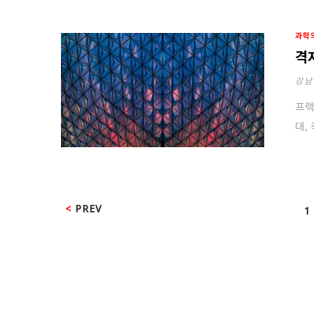
과학
격
강남
프랙
대,
PREV
1