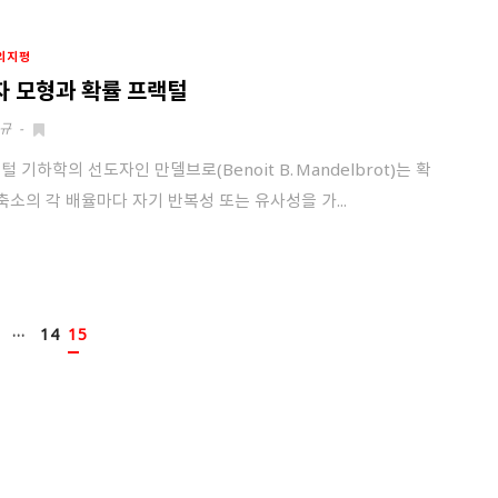
의지평
자 모형과 확률 프랙털
규
-
털 기하학의 선도자인 만델브로(Benoit B. Mandelbrot)는 확
 축소의 각 배율마다 자기 반복성 또는 유사성을 가...
…
14
15