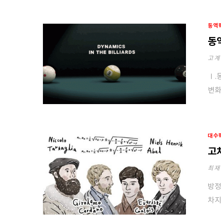
동역
동
고계
Ⅰ.
변화
대수
고
최재
방정
차지