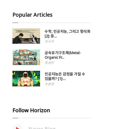
Popular Articles
수학, 인공지능, 그리고 형식화
[2]: 증...
이시우
금속유기구조체(Metal-
Organic Fr...
최경민
인공지능은 감정을 가질 수
있을까? [1]:...
우충완
Follow Horizon
Naver Blog