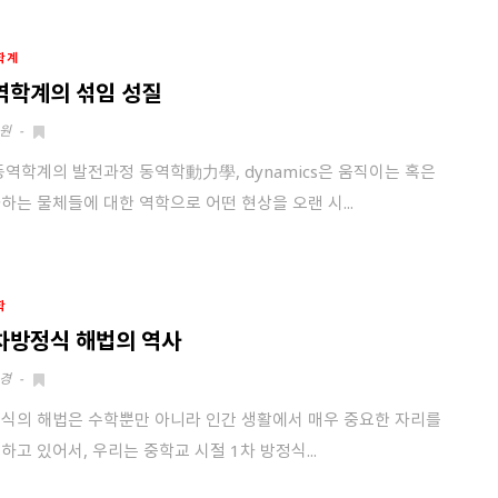
발송된 인증 메일에서 링크를 통해
회원 가입을 완료해 주세요.
소셜 계정으로 로그인할 수 있습니다.
학계
역학계의 섞임 성질
회원가입 약관 동의
상세보기
원
-
동역학계의 발전과정 동역학動力學, dynamics은 움직이는 혹은
개인정보의 수집 및 이용 안내 동의
상세보기
하는 물체들에 대한 역학으로 어떤 현상을 오랜 시...
본인은 만 14세 이상입니다.
취소
다음
학
차방정식 해법의 역사
경
-
식의 해법은 수학뿐만 아니라 인간 생활에서 매우 중요한 자리를
하고 있어서, 우리는 중학교 시절 1차 방정식...