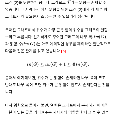
조건 (2)를 위반하게 됩니다. 그러므로
라는 얽힘은 존재할 수
T
없습니다. 마지막 논리에서 얽힘을 위한 조건 (2)에서 왜 세 개의
그래프가 왜 필요한지 조금은 알 수 있으리라 생각됩니다.
주어진 그래프에서 위수가 가장 큰 얽힘의 위수를 그래프의 얽힘-
수라고 부릅니다. 신기하게도 주어진 그래프의 나무-폭(
)
t
w
(
G
)
과 얽힘-수(
)는 아주 예외적인 경우를 제외하면 일반적으로
t
n
(
G
)
다음과 같은 관계를 갖고 있습니다
[5]
.
t
n
(
G
)
≤
t
w
(
G
)
+
1
≤
3
2
t
n
(
G
)
.
풀어서 얘기해보면, 위수가 큰 얽힘이 존재하면 나무-폭이 크고,
반대로 나무-폭이 크면 위수가 큰 얽힘이 반드시 존재한다는 것입
니다.
다시 얽힘으로 돌아가 보면, 얽힘은 그래프에서 분해하기 어려운
부분이 있는 곳을 가리켜주는 지시자의 역할을 한다고 볼 수 있습