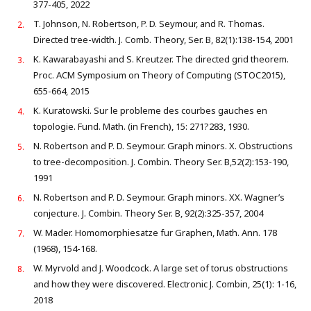
377-405, 2022
T. Johnson, N. Robertson, P. D. Seymour, and R. Thomas.
Directed tree-width. J. Comb. Theory, Ser. B, 82(1):138-154, 2001
K. Kawarabayashi and S. Kreutzer. The directed grid theorem.
Proc. ACM Symposium on Theory of Computing (STOC2015),
655-664, 2015
K. Kuratowski. Sur le probleme des courbes gauches en
topologie. Fund. Math. (in French), 15: 271?283, 1930.
N. Robertson and P. D. Seymour. Graph minors. X. Obstructions
to tree-decomposition. J. Combin. Theory Ser. B,52(2):153-190,
1991
N. Robertson and P. D. Seymour. Graph minors. XX. Wagner’s
conjecture. J. Combin. Theory Ser. B, 92(2):325-357, 2004
W. Mader. Homomorphiesatze fur Graphen, Math. Ann. 178
(1968), 154-168.
W. Myrvold and J. Woodcock. A large set of torus obstructions
and how they were discovered. Electronic J. Combin, 25(1): 1-16,
2018