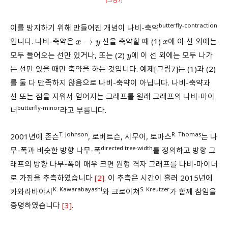
[그림7]
butterfly-contraction
이를 방지하기 위해 만들어진 개념이 나비-축약
입니다. 나비-축약은
선을 축약할 때 (1)
에 이 선 외에는
x
→
y
x
모두 들어오는 선만 있거나, 또는 (2)
에 이 선 외에는 모두 나가
y
는 선만 있을 때만 축약을 하는 것입니다. 예제[그림7]는 (1)과 (2)
를 둘 다 만족하지 않음으로 나비-축약이 아닙니다. 나비-축약과
선 또는 점을 지워서 얻어지는 그래프를 원래 그래프의 나비-마이
butterfly-minor
너
라고 부릅니다.
T. Johnson
R. Thomas
2001년에 존슨
, 로버트슨, 시무어, 토마스
는 나
directed tree-width
무-폭과 비슷한 방향 나무-폭
를 정의하고 방향 그
래프의 방향 나무-폭이 매우 크면 원형 격자 그래프를 나비-마이너
로 가짐을 추측하였습니다
[2]
. 이 추측은 시간이 흘러 2015년에
K. Kawarabayashi
S. Kreutzer
카와라바야시
와 크로이쳐
가 함께 참임을
증명하였습니다
[3]
.