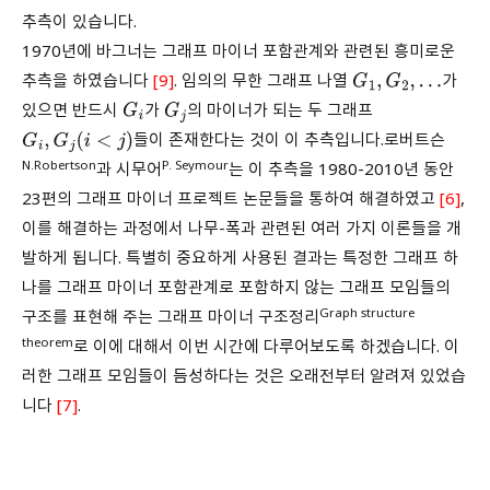
추측이 있습니다.
1970년에 바그너는 그래프 마이너 포함관계와 관련된 흥미로운
추측을 하였습니다
[9]
. 임의의 무한 그래프 나열
가
G
1
,
G
2
,
…
있으면 반드시
가
의 마이너가 되는 두 그래프
G
i
G
j
들이 존재한다는 것이 이 추측입니다.로버트슨
G
i
,
G
j
(
i
<
j
)
N.Robertson
P. Seymour
과 시무어
는 이 추측을 1980-2010년 동안
23편의 그래프 마이너 프로젝트 논문들을 통하여 해결하였고
[6]
,
이를 해결하는 과정에서 나무-폭과 관련된 여러 가지 이론들을 개
발하게 됩니다. 특별히 중요하게 사용된 결과는 특정한 그래프 하
나를 그래프 마이너 포함관계로 포함하지 않는 그래프 모임들의
Graph structure
구조를 표현해 주는 그래프 마이너 구조정리
theorem
로 이에 대해서 이번 시간에 다루어보도록 하겠습니다. 이
러한 그래프 모임들이 듬성하다는 것은 오래전부터 알려져 있었습
니다
[7]
.