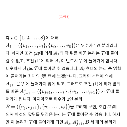
[그림5]
각
에 대해
i
∈
{
1
,
2
,
…
,
8
}
은 위수가 1인 분리입니
A
i
=
(
{
v
1
,
…
,
v
i
}
,
{
v
i
,
…
,
v
8
}
)
다. 하지만 조건 (2)에 의해
의 앞 뒤를 바꾼 분리는
에 들어
A
1
T
갈 수 없고, 조건 (1)에 의해
이 반드시
에 들어가야 합니다.
A
1
T
비슷하게
도
에 들어갈 수 없습니다.
형태의 분리 중 얽힘
A
8
T
A
i
에 들어가는 최대의
를 택해 보겠습니다. 그러면 선택에 의해
j
은
에 들어가지 않게 되고, 그러므로 조건 (1)에 의해 앞뒤
A
j
+
1
T
를 바꾼
가
에 들
A
j
+
1
∗
=
(
{
v
j
+
1
,
…
v
8
}
,
{
v
1
,
…
v
j
+
1
}
)
T
어가게 됩니다. 마지막으로 위수가 2인 분리
을 고려해 보면, 조건 (2)에
B
=
(
{
v
j
,
v
j
+
1
}
,
{
v
1
,
…
,
v
8
}
)
의해 이것의 앞뒤를 뒤집은 분리는
에 들어갈 수 없습니다. 하지
T
만 이 분리가
에 들어가게 되면
세 개의 분리가
T
A
j
,
A
j
+
1
∗
,
B