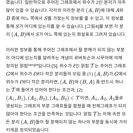
였습니다. 일반적으로 주어진 그래프에서 위수가 2인 분리가 아주
많이 있을 수 있습니다. 각각의 이러한 분리
에 대해
와
(
A
,
B
)
A
중에 어느 쪽에서
를 가졌는지 정보를 줄 수 있고, 이 정보를
B
S
통해
가 어디에 있는지를 알 수 있습니다. [그림4]를 보면 각 분
S
리
에서
가 어느 쪽에 있는지 화살표로 그려져 있습니다.
(
A
,
B
)
S
이러한 정보를 통해 주어진 그래프에서 잘 분해가 되지 않는 부분
이 어디에 있는지를 알려주는 개념이 로버트슨과 시무어에 의해
tangle
정의된 얽힘
입니다
[5]
. 위수가
인 얽힘
는 주어진 그래프
ℓ
T
에서 위수가
보다 작은 분리들의 모임 중 (1)
가
에서
G
ℓ
(
A
,
B
)
G
위수가
보다 작은 분리라면,
와
중 반드시 하나
ℓ
(
A
,
B
)
(
B
,
A
)
는
에 들어가 있어야 한다는 조건과, (2)
T
이면,
들로
(
A
1
,
B
1
)
,
(
A
2
,
B
2
)
,
(
A
3
,
B
3
)
∈
T
A
1
,
A
2
,
A
3
생성되는 그래프의 부분 그래프들을 합쳤을 때 전체그래프가 되지
않아야 한다는 조건을 만족하는 것입니다. 얽힘
는 이에 속한 모
T
든 분리
들이 잘 분해되지 않는 하나의 부분을 동시에 가리
(
A
,
B
)
키게끔 정의되었습니다.