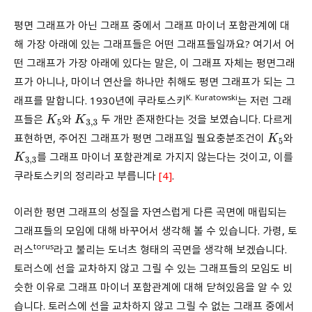
평면 그래프가 아닌 그래프 중에서 그래프 마이너 포함관계에 대
해 가장 아래에 있는 그래프들은 어떤 그래프들일까요? 여기서 어
떤 그래프가 가장 아래에 있다는 말은, 이 그래프 자체는 평면그래
프가 아니나, 마이너 연산을 하나만 취해도 평면 그래프가 되는 그
K. Kuratowski
래프를 말합니다. 1930년에 쿠라토스키
는 저런 그래
프들은
와
두 개만 존재한다는 것을 보였습니다. 다르게
K
5
K
3
,
3
표현하면, 주어진 그래프가 평면 그래프일 필요충분조건이
와
K
5
를 그래프 마이너 포함관계로 가지지 않는다는 것이고, 이를
K
3
,
3
쿠라토스키의 정리라고 부릅니다
[4]
.
이러한 평면 그래프의 성질을 자연스럽게 다른 곡면에 매립되는
그래프들의 모임에 대해 바꾸어서 생각해 볼 수 있습니다. 가령, 토
torus
러스
라고 불리는 도너츠 형태의 곡면을 생각해 보겠습니다.
토러스에 선을 교차하지 않고 그릴 수 있는 그래프들의 모임도 비
슷한 이유로 그래프 마이너 포함관계에 대해 닫혀있음을 알 수 있
습니다. 토러스에 선을 교차하지 않고 그릴 수 없는 그래프 중에서