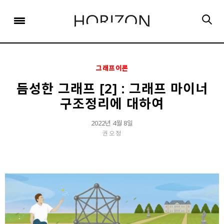
x
x
x
x
x
SIGN UP
SIGN UP
SIGN UP
비밀번호 찾기
Login
회원 가입을 통해 더 많은 정보를 받아보세요.
회원 가입을 통해 더 많은 정보를 받아보세요.
가입 시 사용하신 이메일 주소를 입력하시면
비밀번호 재설정 방법을 이메일로 안내해 드립니다.
STEP
STEP
STEP
01
02
03
그래프이론
STEP
STEP
STEP
STEP
STEP
STEP
01
01
02
02
03
03
회원정보입력
이메일 인증
가입완료
듬성한 그래프 [2] : 그래프 마이너
구조정리에 대하여
회원정보입력
회원정보입력
이메일 인증
이메일 인증
가입완료
가입완료
이메일 인증이 완료되었습니다.
2022년 4월 8일
보내기
가입하신 이메일 주소로 로그인 후 서비스를 이용해주세요.
입력하신 이메일 주소
권오정
등록하실 이메일 주소를 입력해 주세요.
로
로그인 상태 유지
비밀번호 찾기
회원가입
인증 메일이 발송 되었습니다.
홈
로그인
8자 이상의 영문자와 숫자 조합으로 작성해 주세요.
로그인
발송된 인증 메일에서 링크를 통해
회원 가입을 완료해 주세요.
소셜 계정으로 로그인할 수 있습니다.