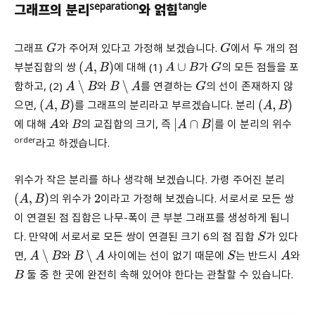
separation
tangle
그래프의 분리
와 얽힘
그래프
가 주어져 있다고 가정해 보겠습니다.
에서 두 개의 점
G
G
부분집합의 쌍
에 대해 (1)
가
의 모든 점들을 포
(
A
,
B
)
A
∪
B
G
함하고, (2)
와
를 연결하는
의 선이 존재하지 않
A
∖
B
B
∖
A
G
으면,
를 그래프의 분리라고 부르겠습니다. 분리
(
A
,
B
)
(
A
,
B
)
에 대해
와
의 교집합의 크기, 즉
를 이 분리의 위수
A
B
|
A
∩
B
|
order
라고 하겠습니다.
위수가 작은 분리를 하나 생각해 보겠습니다. 가령 주어진 분리
의 위수가
이라고 가정해 보겠습니다. 서로서로 모든 쌍
(
A
,
B
)
2
이 연결된 점 집합은 나무-폭이 큰 부분 그래프를 생성하게 됩니
다. 만약에 서로서로 모든 쌍이 연결된 크기 6의 점 집합
가 있다
S
면,
와
사이에는 선이 없기 때문에
는 반드시
와
A
∖
B
B
∖
A
S
A
둘 중 한 곳에 완전히 속해 있어야 한다는 관찰할 수 있습니다.
B