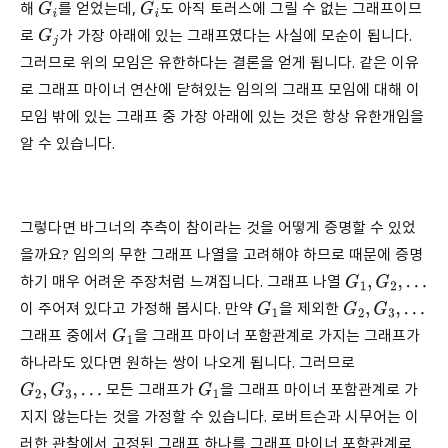
해
를 얻었는데,
도 아직 토러스에 그릴 수 없는 그래프이므
G
i
G
i
로
가 가장 아래에 있는 그래프였다는 사실에 모순이 됩니다.
G
j
그러므로 위의 모임은 유한하다는 결론을 얻게 됩니다. 같은 이유
로 그래프 마이너 연산에 닫혀있는 임의의 그래프 모임에 대해 이
모임 밖에 있는 그래프 중 가장 아래에 있는 것은 항상 유한개임을
알 수 있습니다.
그렇다면 바그너의 추측이 참이라는 것을 어떻게 증명할 수 있었
을까요? 임의의 무한 그래프 나열을 고려해야 하므로 때문에 증명
하기 매우 어려운 주장처럼 느껴집니다. 그래프 나열
G
1
,
G
2
,
…
이 주어져 있다고 가정해 봅시다. 만약
을 제외한
G
1
G
2
,
G
3
,
…
그래프 중에서
을 그래프 마이너 포함관계로 가지는 그래프가
G
1
하나라도 있다면 원하는 쌍이 나오게 됩니다. 그러므로
모든 그래프가
을 그래프 마이너 포함관계로 가
G
2
,
G
3
,
…
G
1
지지 않는다는 것을 가정할 수 있습니다. 로버트슨과 시무어는 이
러한 관찰에서 고정된 그래프 하나를 그래프 마이너 포함관계로