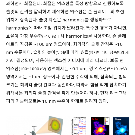
과하면서 회절된다. 회절된 엑스선을 특정 방향으로 진행하도록
슬릿의 간격을 달리하여 제작하면 엑스선은 존 플레이트의 초점
위치에 집속된다. 슬릿 회절은 harmonics를 생성하므로
harmonics에 따라 초점 위치가 달라진다. 특수한 경우가 아니면,
효율이 가장 우수한
1차 harmonics를 사용한다. 존 플레
(~10 %)
이트의 직경은 ~100 um 정도이며, 최외각의 슬릿 간격은 ~10
nm 수준이다. 슬릿의 높이
에 따라 효율
(두께)
(입사빔 대비 집속빔의 세
이 결정되며, 사용하는 엑스선 에너지에 따라 다르다. 보통 연
기)
엑스선
영역에서는 ~0.1 um, 경 엑스선
(100~1000 eV)
(5~10 keV)
영역에서는 ~1 um 정도이다. 간단한 수식에 의해, 집속되는 빔의
크기는 최외각 슬릿 간격과 동일하다. 따라서 빔을 작게 집속하기
위해서는 최외각 슬릿 간격을 작게 만들어야 하나, 현재 리소그래
피의 기술력으로는 10 nm 수준이 한계로 알려져 있다.