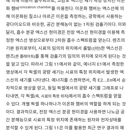
ionization chamber
화 챔버
를 이용한다. 이온화 챔버는 엑스선에 의
해 이온화된 질소나 아르곤 이온을 측정하는, 광학에서 사용하는
광다이오드와 비슷한, 공간 분해능이 없는 1차원 검출기이다. 이와
달리, 흡수 분광 엑스선 현미경은 전장 엑스선 현미경을 이용해 측
정한 엑스선 영상으로부터 2차원 흡수 스펙트럼을 얻는다. 렌즈의
기본 원리로부터, 시료의 임의의 위치에서 출발
한 엑스선은
(산란)
렌즈
를 통해 검출기의 임의의 위치에 모이게 된다는 것
(존 플레이트)
을 알고 있다. 따라서 그림 11에서와 같이, 에너지 E1에서 측정한
영상에서 각 픽셀의 광량 세기는 시료의 특정 위치에서 발생한 엑
스선의 세기를 나타낸다. 에너지를 스캔하면서, 즉 E2….En에서 순
차적으로 영상을 얻고, 동일 픽셀에서의 광량 세기를 그래프로 나
타내면, 각 픽셀
에서의 흡수 스펙트럼을 얻을
(즉, 시료의 특정 위치)
수 있다. 개별 픽셀 하나하나가 이온화 챔버의 역할을 하게 되는 것
이다. 결과적으로, 전장 엑스선 분광 현미경을 사용하면 나노급 공
간 분해능으로 시료의 특정 위치에 존재하는 원자와 전자상태를
분석할 수 있게 된다. 그림 11은 이를 활용한 최근 연구 결과의 예