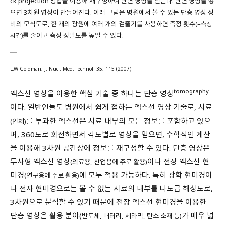
으면 3차원 영상이 만들어진다. 아래 그림은 병원에서 볼 수 있는 단층 영상 장
비의 모식도로, 한 개의 광원에 여러 개의 검출기를 사용하면 측정 횟수
(=측정
를 줄이고 측정 정밀도를 높일 수 있다.
시간)
L.W.Goldman, J. Nucl. Med. Technol. 35, 115 (2007)
tomography
엑스선 영상을 이용한 핵심 기술 중 하나는 단층 영상
이다. 일반인들도 병원에서 쉽게 접하는 엑스선 영상 기술로, 시료
를 투과한 엑스선은 시료 내부의 모든 정보를 포함하고 있으
(인체)
며, 360도로 회전하면서 각도별로 영상을 얻으면, 수학적인 계산
을 이용해 3차원 공간상에 정보를 재구성할 수 있다. 단층 영상은
투사형 엑스선 영상
이나 전장 엑스선 현
(의료용, 산업용에 주로 활용)
미경
에 모두 적용 가능하다. 특히 광학 현미경이
(연구용에 주로 활용)
나 전자 현미경으로는 볼 수 없는 시료의 내부를 나노급 해상도로,
3차원으로 분석할 수 있기 때문에 전장 엑스선 현미경을 이용한
단층 영상은 활용 분야(
가 매우 넓
반도체, 배터리, 세라믹, 탄소 소재 등)