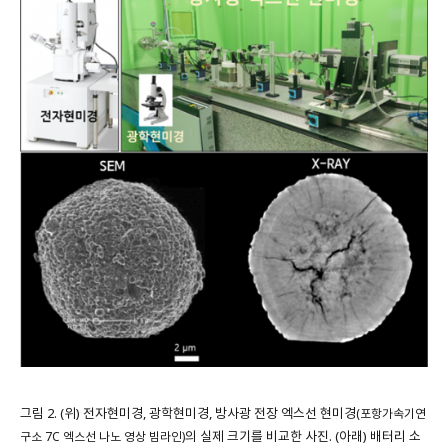
그림 2. (위) 전자현미경, 광학현미경, 방사광 전장 엑스선 현미경
(포항가속기연
의 실제 크기를 비교한 사진. (아래) 배터리 소
구소 7C 엑스선 나노 영상 빔라인)