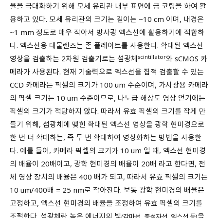
율을 극대화하기 위해 모세 유리관 내부 표면에 금 코팅을 하여 활
용하고 있다. 모세 유리관의 크기는 길이는 ~10 cm 이며, 내경은
~1 mm 정도로 매우 작아서 방사광 엑스선에 활용하기에 적합하
다. 엑스선용 대물렌즈는 존 플레이트를 사용한다. 확대된 엑스선
scintillator
영상을 검출하는 2차원 검출기로는 섬광체
와 sCMOS 카
메라가 사용된다. 현재 기술력으로 엑스선을 집적 검출할 수 있는
CCD 카메라는 픽셀의 크기가 100 um 수준이며, 가시광용 카메라
의 픽셀 크기는 10 um 수준이므로, 나노급 해상도 영상 얻기에는
픽셀의 크기가 적당하지 않다. 따라서 유효 픽셀의 크기를 작게 만
들기 위해, 섬광체에 맺힌 확대된 엑스선 영상을 광학 현미경으로
한 번 더 확대하는, 즉 두 번 확대하여 영상화하는 방법을 사용한
다. 예를 들어, 카메라 픽셀의 크기가 10 um 일 때, 엑스선 현미경
의 배율이 20배이고, 광학 현미경의 배율이 20배 라고 한다면, 전
체 영상 장치의 배율은 400 배가 되고, 따라서 유효 픽셀의 크기는
10 um/400배 = 25 nm로 작아진다. 보통 광학 현미경의 배율은
고정하고, 엑스선 현미경의 배율을 조정하여 유효 픽셀의 크기를
조절한다. 섬광체란 높은 에너지의 빛
을
(감마선, 중성자선, 엑스선 등)