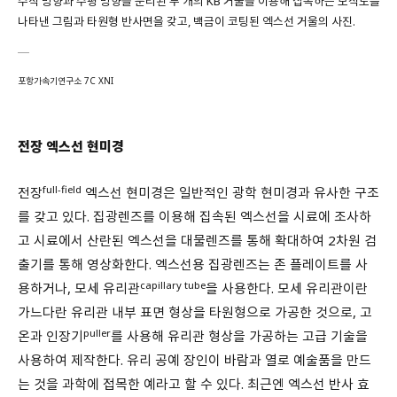
수직 방향과 수평 방향을 분리된 두 개의 KB 거울을 이용해 집속하는 모식도를
나타낸 그림과 타원형 반사면을 갖고, 백금이 코팅된 엑스선 거울의 사진.
포항가속기연구소 7C XNI
전장 엑스선 현미경
full-field
전장
엑스선 현미경은 일반적인 광학 현미경과 유사한 구조
를 갖고 있다. 집광렌즈를 이용해 집속된 엑스선을 시료에 조사하
고 시료에서 산란된 엑스선을 대물렌즈를 통해 확대하여 2차원 검
출기를 통해 영상화한다. 엑스선용 집광렌즈는 존 플레이트를 사
capillary tube
용하거나, 모세 유리관
을 사용한다. 모세 유리관이란
가느다란 유리관 내부 표면 형상을 타원형으로 가공한 것으로, 고
puller
온과 인장기
를 사용해 유리관 형상을 가공하는 고급 기술을
사용하여 제작한다. 유리 공예 장인이 바람과 열로 예술품을 만드
는 것을 과학에 접목한 예라고 할 수 있다. 최근엔 엑스선 반사 효