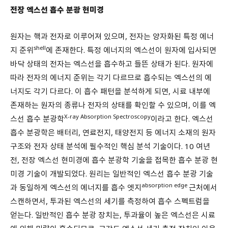
전장 엑스선 흡수 분광 현미경
원자는 핵과 전자로 이루어져 있으며, 전자는 양자화된 특정 에너
shell
지 준위
에 존재한다. 특정 에너지의 엑스선이 원자에 입사되면
바닥 상태의 전자는 엑스선을 흡수하고 들뜬 상태가 된다. 원자에
따라 전자의 에너지 준위는 각기 다르므로 흡수되는 엑스선의 에
너지도 각기 다르다. 이 흡수 패턴을 분석하게 되면, 시료 내부에
존재하는 원자의 종류나 전자의 상태를 확인할 수 있으며, 이를 엑
X-ray Absorption Spectroscopy
스선 흡수 분광학
이라고 한다. 엑스선
흡수 분광학은 배터리, 연료전지, 태양전지 등 에너지 소재의 원자
구조와 전자 상태 분석에 필수적인 핵심 분석 기술이다. 10 여년
전, 전장 엑스선 현미경에 흡수 분광학 기술을 접목한 흡수 분광 현
미경 기술이 개발되었다. 원리는 일반적인 엑스선 흡수 분광 기술
absorption edge
과 동일하게 엑스선의 에너지를 흡수 엣지
근처에서
스캔하면서, 투과된 엑스선의 세기를 측정하여 흡수 스펙트럼을
얻는다. 일반적인 흡수 분광 장치는, 투과율이 높은 엑스선은 시료
에 의해 미량이 흡수되므로, 고감도 엑스선 세기 측정 장치인 이온