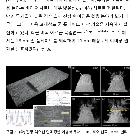
용 분야는 바이오 시료나 매우 얇은
시료로 제한된다.
(1 um 이하)
반면 투과율이 높은 경 엑스선 전장 현미경은 활용 분야가 넓기 때
문에, 고에너지용 고해상도 존 플레이트 제작 기술은 지속해서 발
Argonne National Lab
전하고 있다. 최근 미국 아르곤 국립연구소
에
서는 16 nm 존 플레이트를 제작하여 10 nm 해상도의 이미징 결
과를 발표하였다
.
(그림 8)
그림 8 . (좌) 전장 엑스선 현미경을 이용해 두께 1 um, 최소 선폭 16 nm 실리