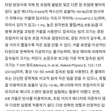
타원 방정식에 의해 한 초점에 출발한 빛은 다른 한 초점에 맺히게
된다. 높은 에너지
의 엑스선이 효율적
으로 반사하
(>5 keV)
(~90 %)
기 위해서는 거울에 입사되는 각도가 작아야
하며,
(~3 mrad=0.2 도)
따라서 길이가 길고
, 높은 원자번호 물질
을 이
(~1 m)
(백금,로듐 등)
용해 표면을 코팅한 거울을 사용한다. 집속되는 빔의 크기는 광원
초점거리 대 집속 초점 거리로 결정되므로, 광원 거리가 길수록, 초
점 거리가 짧을수록 작은 빔을 만들 수 있다. 거울 표면을 이상적인
타원으로 완벽하게 가공하기는 불가능하며, 형상 에러에 비례하여
집속빔의 크기는 커진다. 논문으로 보고된 가장 작게 집속된 빔의
크기는 7 nm 정도
(Mimura, H. et al., Nature Physics 6, 122–125
)이며, 통상 10~50 nm로 집속된 빔을 사용한다. 존 플레이
(2010)
트는 간단한 광학계로 비교적 쉽게 작은 빔을 얻을 수 있으나, 회절
을 이용하므로 효율이 낮고
, 에너지에 따라 초점거리가 달
(~10 %)
라지므로 에너지 스캔이 필요한 실험에는 활용이 어렵다. 반면,
KB 거울은 반사를 이용하므로, 초점 거리가 에너지에 의존하지 않
아 다양한 실험에 적용하기 쉽다. 다만 정확한 정렬과 안정적인 입