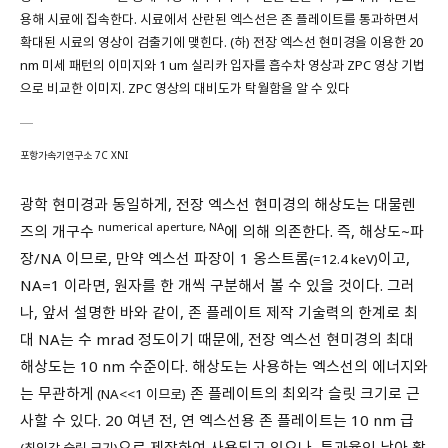
용해 시료에 집속한다. 시료에서 산란된 엑스선은 존 플레이트를 통과하면서
확대된 시료의 영상이 검출기에 맺힌다. (하) 전장 엑스선 현미경을 이용한 20
nm 미세 패턴의 이미지와 1 um 실리카 입자를 흡수차 영상과 ZPC 영상 기법
으로 비교한 이미지. ZPC 영상의 대비도가 탁월함을 알 수 있다
포항가속기연구소 7C XNI
광학 현미경과 동일하게, 전장 엑스선 현미경의 해상도는 대물렌
numerical aperture, NA
즈의 개구수
에 의해 의존한다. 즉, 해상도~파
장/NA 이므로, 만약 엑스선 파장이 1 옹스트롬
이고,
(=12.4 keV)
NA=1 이라면, 원자를 한 개씩 구분해서 볼 수 있을 것이다. 그러
나, 앞서 설명한 바와 같이, 존 플레이트 제작 기술력의 한계로 최
대 NA는 수 mrad 정도이기 때문에, 전장 엑스선 현미경의 최대
해상도는 10 nm 수준이다. 해상도는 사용하는 엑스선의 에너지와
는 무관하게
존 플레이트의 최외각 슬릿 크기로 근
(NA<<1 이므로)
사할 수 있다. 20 여년 전, 연 엑스선용 존 플레이트는 10 nm 급
으로 제작하여 사용되고 있으나, 투과율인 낮아 활
(최외각 슬릿 크기)