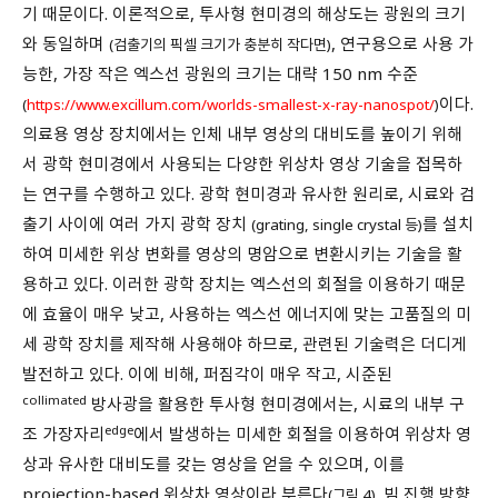
기 때문이다. 이론적으로, 투사형 현미경의 해상도는 광원의 크기
와 동일하며
, 연구용으로 사용 가
(검출기의 픽셀 크기가 충분히 작다면)
능한, 가장 작은 엑스선 광원의 크기는 대략 150 nm 수준
이다.
(
https://www.excillum.com/worlds-smallest-x-ray-nanospot/
)
의료용 영상 장치에서는 인체 내부 영상의 대비도를 높이기 위해
서 광학 현미경에서 사용되는 다양한 위상차 영상 기술을 접목하
는 연구를 수행하고 있다. 광학 현미경과 유사한 원리로, 시료와 검
출기 사이에 여러 가지 광학 장치
를 설치
(grating, single crystal 등)
하여 미세한 위상 변화를 영상의 명암으로 변환시키는 기술을 활
용하고 있다. 이러한 광학 장치는 엑스선의 회절을 이용하기 때문
에 효율이 매우 낮고, 사용하는 엑스선 에너지에 맞는 고품질의 미
세 광학 장치를 제작해 사용해야 하므로, 관련된 기술력은 더디게
발전하고 있다. 이에 비해, 퍼짐각이 매우 작고, 시준된
collimated
방사광을 활용한 투사형 현미경에서는, 시료의 내부 구
edge
조 가장자리
에서 발생하는 미세한 회절을 이용하여 위상차 영
상과 유사한 대비도를 갖는 영상을 얻을 수 있으며, 이를
projection-based 위상차 영상이라 부른다
. 빔 진행 방향
(그림 4)