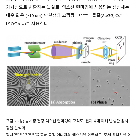
가시광으로 변환하는 물질로, 엑스선 현미경에 사용되는 섬광체는
high-yield
매우 얇은
단결정의 고광량
물질
(~10 um)
(GaGG, CsI,
을 사용한다.
LSO:Tb 등)
그림 7. (상) 방사광 전장 엑스선 현미경의 모식도. 전자석에 의해 발생한 방사
광을 단색화
monochromator
장치
를 통해 특정 에너지의 엑스선을 인출하고, 모세 유리관을 이