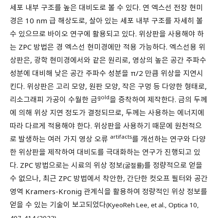
세포 내부 구조를 높은 대비도로 볼 수 있다. 연 엑스선 전장 현미
경은 10 nm 급 해상도로, 살아 있는 세포 내부 구조를 자세히 볼
수 있으므로 바이오 연구에 활용되고 있다. 위상판을 사용해야 하
는 ZPC 방법은 경 엑스선 현미경에만 적용 가능하다. 엑스선용 위
상판은, 광학 현미경에서와 같은 원리로, 영상의 높은 공간 주파수
성분에 대비해 낮은 공간 주파수 성분을 π/2 만큼 위상을 지연시
킨다. 위상판은 고리 모양, 원판 모양, 작은 구멍 등 다양한 형태로,
gold
리소그래피 가공이 수월한 금
을 증착하여 제작한다. 금의 두께
에 의해 위상 지연 정도가 결정되므로, 두께는 사용하는 에너지에
따라 다르게 적용해야 한다. 위상판을 사용하기 때문에 원천적으
artifacts
로 발생하는 여러 가지 영상 오류
를 개선하는 연구와 다양
한 위상판을 제작하여 대비도를 극대화하는 연구가 진행되고 있
다. ZPC 방법으로는 시료의 위상 정보
를 정량적으로 얻을
(굴절률)
수 없으나, 최근 ZPC 방법에서 착안한, 간단한 컷오프 필터와 공간
영역 Kramers-Kronig 관계식을 활용하여 정량적인 위상 정보를
얻을 수 있는 기술이 보고되었다
(KyeoReh Lee, et al., Optica 10,
.
407-414 (2023)