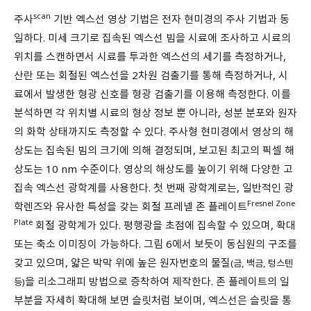
scan
주사
기반 엑스선 영상 기법은 전자 현미경의 주사 기법과 동
일하다. 미세 크기로 집속된 엑스선 빔을 시료에 조사하고 시료의
위치를 스캔하면서 시료를 투과한 엑스선의 세기를 측정하거나,
산란 또는 회절된 엑스선을 2차원 검출기를 통해 측정하거나, 시
료에서 발생한 형광 신호를 형광 검출기를 이용해 측정한다. 이를
분석하면 각 위치별 시료의 형상 정보 뿐 아니라, 성분 분포와 원자
의 화학 상태까지도 측정할 수 있다. 주사형 현미경에서 영상의 해
상도는 집속된 빔의 크기에 의해 결정되며, 보고된 최고의 픽셀 해
상도는 10 nm 수준이다. 영상의 해상도를 높이기 위해 다양한 고
집속 엑스선 광학계를 사용한다. 첫 번째 광학계로는, 일반적인 광
Fresnel Zone
학렌즈와 유사한 특성을 갖는 회절 프레넬 존 플레이트
Plate
회절 광학계가 있다. 평행광을 초점에 집속할 수 있으며, 확대
또는 축소 이미징이 가능하다. 그림 6에서 보듯이 동심원의 구조를
갖고 있으며, 얇은 박막 위에 높은 원자번호의 물질
(금, 백금, 텅스텐
을 리소그래피 방법으로 증착하여 제작한다. 존 플레이트의 일
등)
부분을 자세히 확대해 보면 슬릿처럼 보이며, 엑스선은 슬릿을 통