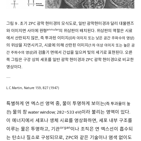
그림 9 . 초기 ZPC 광학 현미경의 모식도로, 일반 광학현미경과 달리 대물렌즈
annular
와 이미지면 사이에 원형
의 위상판이 배치된다. 위상판의 역할은 시료
에서 산란되지 않은, 즉 투과된 이미지
(0차 이미지 또는 낮은 공간 주파수의 영상)
의 위상을 지연시키고, 시료에 의해 산란된 이미지
(1차 이상 이미지 또는 높은 공
과 검출기 면에서 간섭을 일으켜 빛의 세기로 표현된다. 오른
간 주파수의 영상)
쪽 그림은 구강 상피 세포를 일반 광학 현미경과 ZPC 광학 현미경으로 비교한
영상이다.
L.C.Martin, Nature 159, 827 (1947)
특별하게 연 엑스선 영역 중, 물이 투명하게 보이는
(즉 투과율이 높
물의 창
이라 불리는 영역이 있다.
은)
water window; 282~533 eV)
이 에너지에서 세포나 생체 시료를 영상화하면, 세포 내부 구조를
organ
이루는 물은 투명하고, 기관
이나 조직은 연 엑스선이 흡수되
는 탄소나 질소로 구성되므로, ZPC와 같은 기술이나 염색 없이도