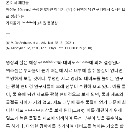
콘 미세 패턴을
해상도 10 nm로 측정한 3차원 이미지. (우) 수용액에 담긴 구리에서 실시간으
로 성장하는
dendrite
가지돌기
의 3차원 동영상.
(좌) V. De Andrade, et al., Adv. Mat. 33, 21 (2021)
(우) Mingyuan Ge, et al., Appl. Phys. Lett. 113, 083109 (2018)
resolution
contrast
영상의 질은 해상도
와 대비도
에 의해 결정된다.
엑스선은 투과율이 높기 때문에 시료 내부에 흡수 물질이 없다면,
투명하게 보일 것이다. 투명한 시료 영상의 대비도를 높이는 연구
는 광학 현미경 연구자들이 오래 전부터 수행해 오고 있다. 예를 들
어, 물 속에 담긴 세포를 광학 현미경으로 보게 되면, 물과 세포의
굴절률 차이가 거의 없고, 세포 내부에 흡수 물질이 없기 때문에 희
미한 세포 ++++++영상을 보게 된다
. 이를 해결하기 위해
(그림 9)
밀도가 높은 물질을 세포에 염색하여 특정 부분이 빛을 흡수하도
록 하거나, 다양한 광학계를 추가하여 대비도를 높이는 기술을 활