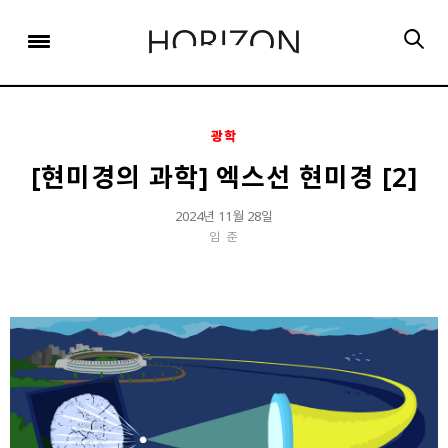
x
x
x
x
x
SIGN UP
SIGN UP
SIGN UP
비밀번호 찾기
Login
회원 가입을 통해 더 많은 정보를 받아보세요.
회원 가입을 통해 더 많은 정보를 받아보세요.
가입 시 사용하신 이메일 주소를 입력하시면
비밀번호 재설정 방법을 이메일로 안내해 드립니다.
STEP
STEP
STEP
01
02
03
광학
STEP
STEP
STEP
STEP
STEP
STEP
01
01
02
02
03
03
회원정보입력
이메일 인증
가입완료
[현미경의 과학] 엑스선 현미경 [2]
회원정보입력
회원정보입력
이메일 인증
이메일 인증
가입완료
가입완료
이메일 인증이 완료되었습니다.
2024년 11월 28일
임 준
보내기
가입하신 이메일 주소로 로그인 후 서비스를 이용해주세요.
입력하신 이메일 주소
등록하실 이메일 주소를 입력해 주세요.
로
로그인 상태 유지
비밀번호 찾기
회원가입
인증 메일이 발송 되었습니다.
홈
로그인
8자 이상의 영문자와 숫자 조합으로 작성해 주세요.
로그인
발송된 인증 메일에서 링크를 통해
회원 가입을 완료해 주세요.
소셜 계정으로 로그인할 수 있습니다.