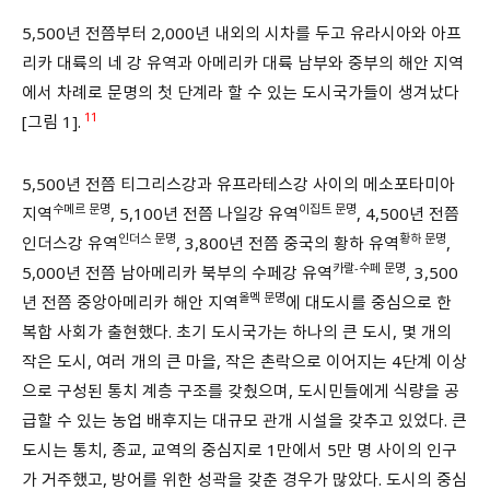
5,500년 전쯤부터 2,000년 내외의 시차를 두고 유라시아와 아프
리카 대륙의 네 강 유역과 아메리카 대륙 남부와 중부의 해안 지역
에서 차례로 문명의 첫 단계라 할 수 있는 도시국가들이 생겨났다
11
[그림 1].
5,500년 전쯤 티그리스강과 유프라테스강 사이의 메소포타미아
수메르 문명
이집트 문명
지역
, 5,100년 전쯤 나일강 유역
, 4,500년 전쯤
인더스 문명
황하 문명
인더스강 유역
, 3,800년 전쯤 중국의 황하 유역
,
카랄-수페 문명
5,000년 전쯤 남아메리카 북부의 수페강 유역
, 3,500
올멕 문명
년 전쯤 중앙아메리카 해안 지역
에 대도시를 중심으로 한
복합 사회가 출현했다. 초기 도시국가는 하나의 큰 도시, 몇 개의
작은 도시, 여러 개의 큰 마을, 작은 촌락으로 이어지는 4단계 이상
으로 구성된 통치 계층 구조를 갖췄으며, 도시민들에게 식량을 공
급할 수 있는 농업 배후지는 대규모 관개 시설을 갖추고 있었다. 큰
도시는 통치, 종교, 교역의 중심지로 1만에서 5만 명 사이의 인구
가 거주했고, 방어를 위한 성곽을 갖춘 경우가 많았다. 도시의 중심