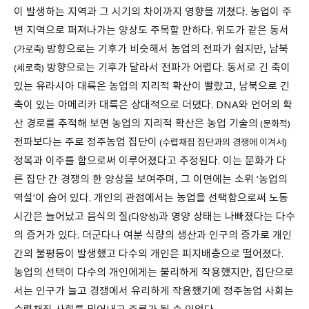
이 발생하는 지역과 그 시기의 차이까지 영향을 끼쳤다. 농업이 주
변 지역으로 퍼져나가는 양상도 주목할 만하다. 위도가 같은 동서
방향으로는 기후가 비슷해서 농업의 전파가 쉽지만, 남북
(가로축)
방향으로는 기후가 달라서 전파가 어렵다. 동서로 긴 축이
(세로축)
있는 유라시아 대륙은 농업의 지리적 확산이 빨랐고, 남북으로 긴
축이 있는 아메리카 대륙은 상대적으로 더뎠다. DNA와 언어의 확
산 경로를 추적해 보면 농업의 지리적 확산은 농업 기술의
(문화적)
전파보다는 주로 정주농업 집단이
(수렵채집 집단과의 경쟁에 이겨서)
정복과 이주를 함으로써 이루어졌다고 추정된다. 이는 문화가 다
른 집단 간 경쟁의 한 양상을 보여주며, 그 이면에는 소위 ‘농업의
역설’이 숨어 있다. 개인의 관점에서는 농업을 선택함으로써 노동
시간은 늘어났고 음식의 질
과 영양 상태는 나빠졌다는 다수
(다양성)
의 증거가 있다. 더군다나 여분 식량의 생산과 인구의 증가로 개인
간의 불평등이 발생했고 다수의 개인은 피지배층으로 떨어졌다.
농업의 선택이 다수의 개인에게는 불리하게 작용했지만, 집단으로
서는 인구가 늘고 경쟁에서 유리하게 작용했기에 정주농업 사회는
수렵채집 사회를 밀어내고 주류가 될 수 있었다.