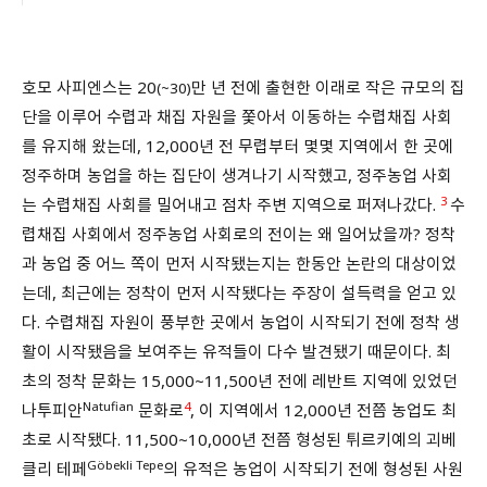
호모 사피엔스는 20
만 년 전에 출현한 이래로 작은 규모의 집
(~30)
단을 이루어 수렵과 채집 자원을 쫓아서 이동하는 수렵채집 사회
를 유지해 왔는데, 12,000년 전 무렵부터 몇몇 지역에서 한 곳에
정주하며 농업을 하는 집단이 생겨나기 시작했고, 정주농업 사회
3
는 수렵채집 사회를 밀어내고 점차 주변 지역으로 퍼져나갔다.
수
렵채집 사회에서 정주농업 사회로의 전이는 왜 일어났을까? 정착
과 농업 중 어느 쪽이 먼저 시작됐는지는 한동안 논란의 대상이었
는데, 최근에는 정착이 먼저 시작됐다는 주장이 설득력을 얻고 있
다. 수렵채집 자원이 풍부한 곳에서 농업이 시작되기 전에 정착 생
활이 시작됐음을 보여주는 유적들이 다수 발견됐기 때문이다. 최
초의 정착 문화는 15,000~11,500년 전에 레반트 지역에 있었던
Natufian
4
나투피안
문화로
, 이 지역에서 12,000년 전쯤 농업도 최
초로 시작됐다. 11,500~10,000년 전쯤 형성된 튀르키예의 괴베
Göbekli Tepe
클리 테페
의 유적은 농업이 시작되기 전에 형성된 사원