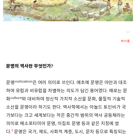
회원가입 약관 동의
상세보기
개인정보의 수집 및 이용 안내 동의
상세보기
본인은 만 14세 이상입니다.
박기종
취소
다음
문명의 역사란 무엇인가?
civilization
문명
은 여러 의미로 쓰인다. 애초에 문명은 야만과 대조
하여 유럽과 비유럽을 차별하는 의도가 담긴 용어였다. 때로는 문
culture
화
와 대비하여 정신적 가치적 소산을 문화, 물질적 기술적
소산을 문명이라 하기도 한다. 역사학에서는 아놀드 토인비가 국
가보다는 크고 세계보다는 작은 중간적 범위의 역사 공동체라는
의미로 메소포타미아 문명, 이집트 문명 등과 같은 지칭에 썼
1
다.
문명은 국가, 제도, 사회적 계층, 도시, 문자 등으로 특징되는