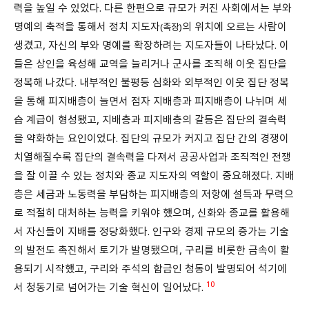
력을 높일 수 있었다. 다른 한편으로 규모가 커진 사회에서는 부와
명예의 축적을 통해서 정치 지도자
의 위치에 오르는 사람이
(족장)
생겼고, 자신의 부와 명예를 확장하려는 지도자들이 나타났다. 이
들은 상인을 육성해 교역을 늘리거나 군사를 조직해 이웃 집단을
정복해 나갔다. 내부적인 불평등 심화와 외부적인 이웃 집단 정복
을 통해 피지배층이 늘면서 점자 지배층과 피지배층이 나뉘며 세
습 계급이 형성됐고, 지배층과 피지배층의 갈등은 집단의 결속력
을 약화하는 요인이었다. 집단의 규모가 커지고 집단 간의 경쟁이
치열해질수록 집단의 결속력을 다져서 공공사업과 조직적인 전쟁
을 잘 이끌 수 있는 정치와 종교 지도자의 역할이 중요해졌다. 지배
층은 세금과 노동력을 부담하는 피지배층의 저항에 설득과 무력으
로 적절히 대처하는 능력을 키워야 했으며, 신화와 종교를 활용해
서 자신들이 지배를 정당화했다. 인구와 경제 규모의 증가는 기술
의 발전도 촉진해서 토기가 발명됐으며, 구리를 비롯한 금속이 활
용되기 시작했고, 구리와 주석의 합금인 청동이 발명되어 석기에
10
서 청동기로 넘어가는 기술 혁신이 일어났다.