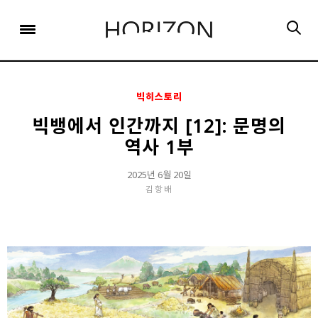
x
x
x
x
x
SIGN UP
SIGN UP
SIGN UP
비밀번호 찾기
Login
회원 가입을 통해 더 많은 정보를 받아보세요.
회원 가입을 통해 더 많은 정보를 받아보세요.
가입 시 사용하신 이메일 주소를 입력하시면
비밀번호 재설정 방법을 이메일로 안내해 드립니다.
STEP
STEP
STEP
01
02
03
빅히스토리
STEP
STEP
STEP
STEP
STEP
STEP
01
01
02
02
03
03
회원정보입력
이메일 인증
가입완료
빅뱅에서 인간까지 [12]: 문명의
역사 1부
회원정보입력
회원정보입력
이메일 인증
이메일 인증
가입완료
가입완료
이메일 인증이 완료되었습니다.
2025년 6월 20일
보내기
가입하신 이메일 주소로 로그인 후 서비스를 이용해주세요.
입력하신 이메일 주소
김항배
등록하실 이메일 주소를 입력해 주세요.
로
로그인 상태 유지
비밀번호 찾기
회원가입
인증 메일이 발송 되었습니다.
홈
로그인
8자 이상의 영문자와 숫자 조합으로 작성해 주세요.
로그인
발송된 인증 메일에서 링크를 통해
회원 가입을 완료해 주세요.
소셜 계정으로 로그인할 수 있습니다.