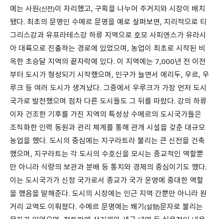
에는 사원
이 자리했고, 구획을 나누어 주거지와 시장이 배치
(신전)
됐다. 최초의 문명인 수메르 문명을 예로 살펴보면, 지리적으로 티
그리스강과 유프라테스강 하류 지역으로 호모 사피엔스가 유라시
아 대륙으로 진출하는 경로에 있었으며, 농업이 최초로 시작된 비
옥한 초승달 지역의 끝자락에 있다. 이 지역에는 7,000년 전 이전
부터 도시가 형성되기 시작했으며, 인구가 늘면서 에리두, 우르, 우
루크 등 여러 도시가 생겨났다. 그중에서 우루크가 가장 먼저 도시
국가로 발전했으며 점차 다른 도시들도 그 뒤를 따랐다. 강의 하류
이자 건조한 기후를 가진 지역의 특성상 수메르의 도시국가들은
조직화한 인력 동원과 관리 체계를 통해 관개 시설을 갖춘 대규모
농업을 했다. 도시의 중심에는 지구라트라 불리는 큰 신전을 건축
했으며, 지구라트는 각 도시의 수호신을 모시는 종교적인 역할뿐
만 아니라 식량의 보관과 분배 등 통치와 경제의 중심이기도 했다.
이는 도시국가가 신정 국가로서 종교가 국가 운영에 중대한 역할
을 했음을 말해준다. 도시의 시장에는 인근 지역 간뿐만 아니라 원
거리 교역도 이뤄졌다. 수메르 문명에는 쐐기
문자로 불리는
(설형)