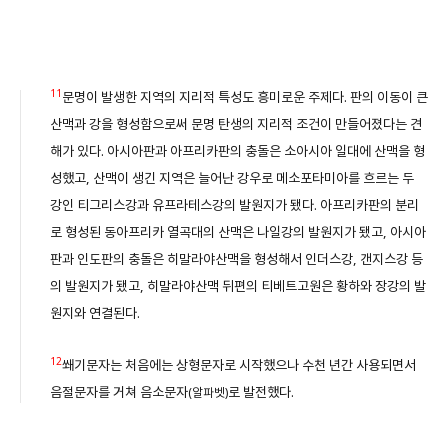
11
문명이 발생한 지역의 지리적 특성도 흥미로운 주제다. 판의 이동이 큰
산맥과 강을 형성함으로써 문명 탄생의 지리적 조건이 만들어졌다는 견
해가 있다. 아시아판과 아프리카판의 충돌은 소아시아 일대에 산맥을 형
성했고, 산맥이 생긴 지역은 늘어난 강우로 메소포타미아를 흐르는 두
강인 티그리스강과 유프라테스강의 발원지가 됐다. 아프리카판의 분리
로 형성된 동아프리카 열곡대의 산맥은 나일강의 발원지가 됐고, 아시아
판과 인도판의 충돌은 히말라야산맥을 형성해서 인더스강, 갠지스강 등
의 발원지가 됐고, 히말라야산맥 뒤편의 티베트고원은 황하와 장강의 발
원지와 연결된다.
12
쐐기문자는 처음에는 상형문자로 시작했으나 수천 년간 사용되면서
음절문자를 거쳐 음소문자
로 발전했다.
(알파벳)