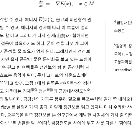
d
x
d
t
=
−
∇
E
(
x
)
,
x
∈
M
각할 수 있다. 에너지
는 음고의 비선형적 관
E
(
x
)
4
금강내산
될 수 있고, 에너지의 경사에 따라 이 흐름이 멀리
소장본
도 할 테고 그러다가 다시 산세(山勢)가 험해지면
 걸음이 필요하기도 하다. 굳이 선을 다섯 개 그어
5
김명옥, 
기준점을 줄 필요가 없게 된다. 그래서인지 정간보
국악 II 
있자면 흡사 풍광이 좋은 문인화를 보고 있는 느낌이
고등과학원
림 속 길고 빈 여백들은 정간보의 텅 빈 공간처럼 지
Transdisci
흐르는 음악이 된다. 문자 그대로의 사운드스케이
ape
라고 할까. 그림 1에서 왼쪽은 <여민락>의 정간
謙齋
鄭敾
4,
金
고 가운데는 겸재
정선
의 금강내산전도
의 일부이다. 금강산의 가파른 봉우리 밑으로 폭포수처럼 길게 쭉 내려오
nt flow 를 설명하기 딱 좋다. 이렇게 정간보를 읽고 있자니 마치 수려한 
하다. 오른쪽은 왼쪽 정간보를 본 연구단에서 개발한 시김새의 가사 줄 입
5
 오선보로 변환한 악보이다
. 금강전도를 사이에 두고 사뭇 다른 느낌이다