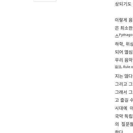
상되기도 
이렇게 음
은 최소한
Pythago
스
하학, 위
되어 열심
우리 음악
益法, Rule o
지는 않다
그리고 그
그래서 그
고 즐길 
시대에 이
국악 독립
의 질문들
한다.