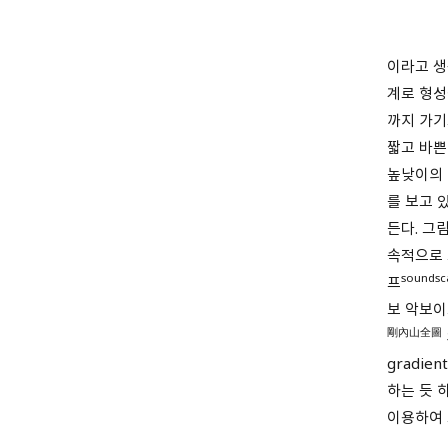
이라고 생
계로 형성
까지 가기
짧고 바쁜
높낮이의 
를 보고 
든다. 그
속적으로 
soundsc
프
보 악보이
剛內山全圖
gradie
하는 듯 
이용하여