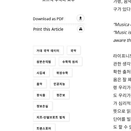
가령, 음
구가 있다
Download as PDF
“Musica 
Print this Article
“Music i
aware tha
거대 국악 데이터
국악
라이프니
삼분손익법
수학적 원리
관한 생각
확한 출처
시김새
위상수학
움은 잘 
음악
인공지능
령 우리가
도 우리가
장식음
정간보
가 심리적
정보손실
뜻으로 읽
지프-만델브로트 법칙
단어를 빌
도 할 수
트랜스포머