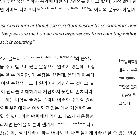
악과 수학 혹은 수학과 음악에 대한 입문강의를 한다고 할 때, 가장 많이 
Gottfried Leibniz, 1646 – 1716
면 아마도 라이프니쯔
의 아래의 문구가 아닐까 
est exercitium arithmeticae occultum nescientis se numerare anim
s the pleasure the human mind experiences from counting withou
t it is counting”
Christian Goldbach, 1690-1764
쯔가 골드바흐
와 음악에
1
고등과학원
을 주고 받으며 썼던 문장으로 알려져 있는데 그 정
래된 새로운
는 알 수 없지만, 이 문장은 요컨대, 음악의 아름다
Reimagined
짜여진 수학적 구조나 원리에서 기인하는 것이고 설
구단은 필
 이 원리를 이해하거나 계산하지 못한다 손치더라
김명옥
대),
 느끼는 미학적 즐거움은 이미 이러한 수학적 원리
고 있다.
으로 우리에게서 이해되고 있는 데서 기인한다는
힐 수 있다. 이런 맥락에서 라이프니쯔가 사용했던
counting machine
리자면 음악을 이른바 셈기계
라고
 있겠는데, 셈기계라고 하니 아마도 또 다른 셈기계이라고 할 수 있는 인