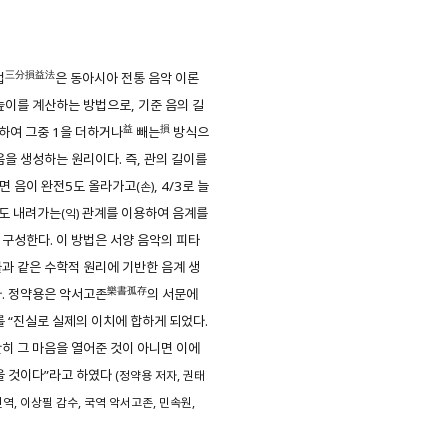
三分損益法
법
은 동아시아 전통 음악 이론
높이를 계산하는 방법으로, 기준 음의 길
益
損
하여 그중 1을 더하거나
빼는
방식으
음을 생성하는 원리이다. 즉, 관의 길이를
이면 음이 완전5도 올라가고
, 4/3로 늘
(손)
4도 내려가는
관계를 이용하여 음계를
(익)
구성한다. 이 방법은 서양 음악의 피타
과 같은 수학적 원리에 기반한 음계 생
樂書孤存
. 정약용은 악서고존
의 서문에
를 “진실로 실제의 이치에 합하게 되었다.
히 그 마음을 열어준 것이 아니면 이에
을 것이다”라고 하였다
(정약용 저자, 권태
번역, 이상필 감수, 국역 악서고존, 민속원,