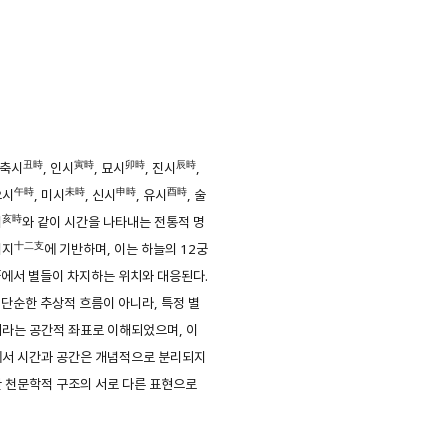
丑時
寅時
卯時
辰時
 축시
, 인시
, 묘시
, 진시
,
午時
未時
申時
酉時
오시
, 미시
, 신시
, 유시
, 술
亥時
시
와 같이 시간을 나타내는 전통적 명
十二支
이지
에 기반하며, 이는 하늘의 12궁
c
에서 별들이 차지하는 위치와 대응된다.
’은 단순한 추상적 흐름이 아니라, 특정 별
라는 공간적 좌표로 이해되었으며, 이
에서 시간과 공간은 개념적으로 분리되지
 천문학적 구조의 서로 다른 표현으로