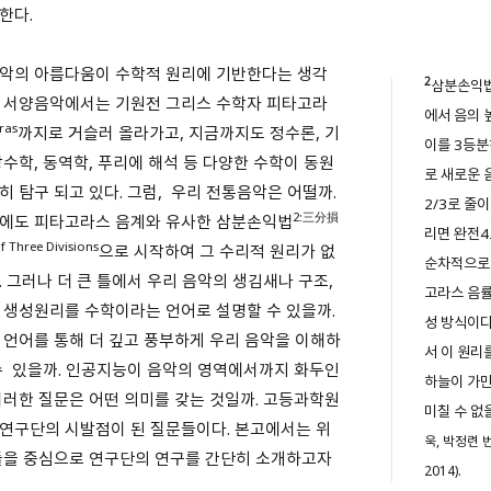
한다.
악의 아름다움이 수학적 원리에 기반한다는 생각
2
삼분손익
 서양음악에서는 기원전 그리스 수학자 피타고라
에서 음의 
ras
까지로 거슬러 올라가고, 지금까지도 정수론, 기
이를 3등분
상수학, 동역학, 푸리에 해석 등 다양한 수학이 동원
로 새로운 
히 탐구 되고 있다. 그럼, 우리 전통음악은 어떨까.
2/3로 줄
2:
三分損
에도 피타고라스 음계와 유사한 삼분손익법
리면 완전
f Three Divisions
으로 시작하여 그 수리적 원리가 없
순차적으로 
. 그러나 더 큰 틀에서 우리 음악의 생김새나 구조,
고라스 음률
 생성원리를 수학이라는 언어로 설명할 수 있을까.
성 방식이다
 언어를 통해 더 깊고 풍부하게 우리 음악을 이해하
서 이 원리
수 있을까. 인공지능이 음악의 영역에서까지 화두인
하늘이 가만
러한 질문은 어떤 의미를 갖는 것일까. 고등과학원
미칠 수 없
연구단의 시발점이 된 질문들이다. 본고에서는 위
욱, 박정련 
을 중심으로 연구단의 연구를 간단히 소개하고자
2014).