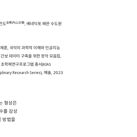
金剛內山全圖
전도
, 베네딕토 왜관 수도원
정재훈, 국악의 과학적 이해와 인공지능
– 정간보 데이터 구축을 위한 정악 모음집,
 초학제연구프로그램 총서(
KIAS
, 예솔, 2023
plinary Research Series)
는 형상은
산수를 감상
력 방법을
.