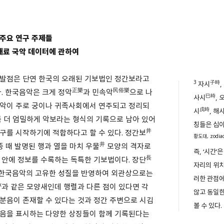
주요 연구 주제들
 재료 국악 데이터에 관하여
발점은 단연 한국의 오래된 기보법인 정간보라고
3
子時
자시
,
正樂
民俗樂
다. 한국음악은 크게 정악
과 민속악
으로 나
巳時
사시
, 
악이 주로 궁이나 귀족사회에서 연주되고 정리되
戌時
시
, 해
좀 더 엄밀하게 악보라는 형식의 기록으로 남아 있어
칭들은 십
井
구를 시작하기에 적합하다고 할 수 있다. 정간보
황도대, zodia
井
종 때 발명된 행과 열을 마치 우물
모양의 격자로
즉, ‘시간
長
 안에 정보를 수록하는 독특한 기보법이다. 장단
자리의 위치
한국음악의 고유한 성질을 반영하여 외관상으로는
러한 관점
x
과 같은 모양새인데 행렬과 다른 점이 있다면 각
않고 동일한
분음이 존재할 수 있다는 것과 정간 주변으로 시김
볼 수 있다.
음을 표시하는 다양한 상징들이 함께 기록된다는