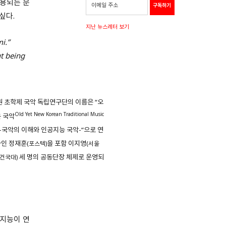
인용되는 문
싶다.
지난 뉴스레터 보기
i.”
t being
 초학제 국악 독립연구단의 이름은 “오
Old Yet New Korean Traditional Music
 국악
-국악의 이해와 인공지능 국악-“으로 연
자인 정재훈
을 포함 이지영
(포스텍)
(서울
세 명의 공동단장 체제로 운영되
(건국대)
공지능이 연