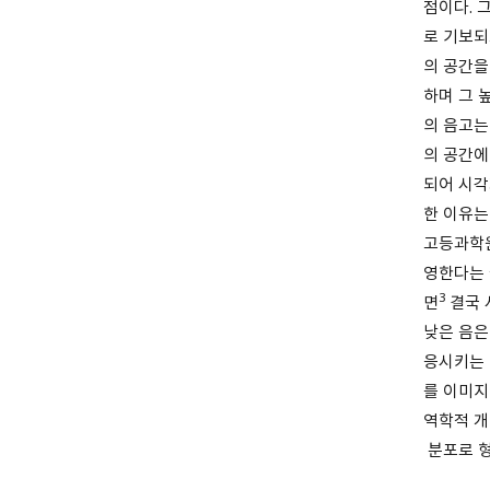
점이다. 
로 기보되
의 공간을
하며 그 
의 음고는
의 공간에
되어 시각
한 이유는
고등과학원
영한다는 
3
면
결국 
낮은 음은
응시키는 
를 이미지
역학적 개
분포로 형