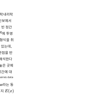
르락내리락
정간보에서
 빈 정간
間
에 투영
 형식을 취
 있는데,
관점을 반
 해석한다
높은 곳에
공간에 대
series data
ow라는 동
너지
E
(
x
)