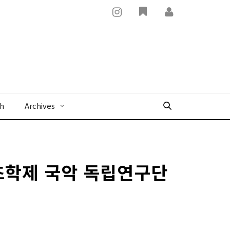
x
sh
Archives
S초학제 국악 독립연구단