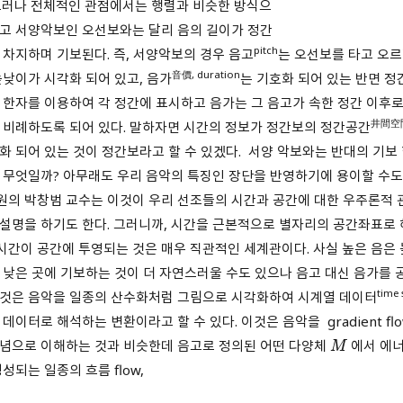
그러나 전체적인 관점에서는 행렬과 비슷한 방식으
고 서양악보인 오선보와는 달리 음의 길이가 정간
pitch
 차지하며 기보된다. 즉, 서양악보의 경우 음고
는 오선보를 타고 오
音價, duration
높낮이가 시각화 되어 있고, 음가
는 기호화 되어 있는 반면 
 한자를 이용하여 각 정간에 표시하고 음가는 그 음고가 속한 정간 이후로
井間空
 비례하도록 되어 있다. 말하자면 시간의 정보가 정간보의 정간공간
화 되어 있는 것이 정간보라고 할 수 있겠다. 서양 악보와는 반대의 기보
 무엇일까? 아무래도 우리 음악의 특징인 장단을 반영하기에 용이할 수도
의 박창범 교수는 이것이 우리 선조들의 시간과 공간에 대한 우주론적 
설명을 하기도 한다. 그러니까, 시간을 근본적으로 별자리의 공간좌표로
시간이 공간에 투영되는 것은 매우 직관적인 세계관이다. 사실 높은 음은 
 낮은 곳에 기보하는 것이 더 자연스러울 수도 있으나 음고 대신 음가를 
time 
것은 음악을 일종의 산수화처럼 그림으로 시각화하여 시계열 데이터
 데이터로 해석하는 변환이라고 할 수 있다. 이것은 음악을 gradient fl
념으로 이해하는 것과 비슷한데 음고로 정의된 어떤 다양체
에서 에
M
성되는 일종의 흐름 flow,