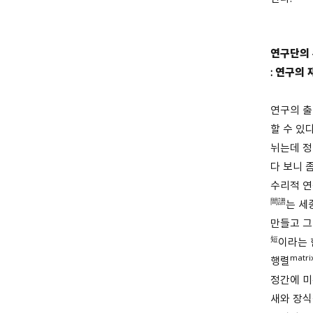
연구단의 
: 연구의
연구의 출
할 수 있
뉘는데 정
다 보니 
수리적 연
間譜
는 세
만들고 그
短
이라는 
matri
행렬
정간에 미
새와 장식