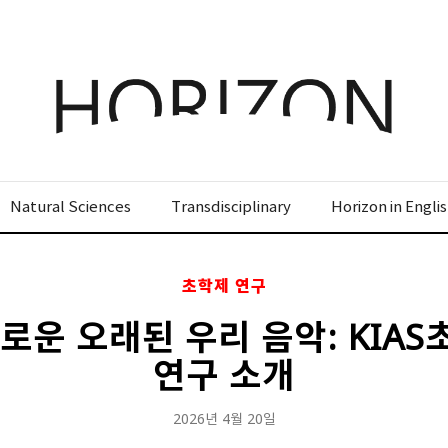
x
x
x
x
Login
SIGN UP
SIGN UP
SIGN UP
비밀번호 찾기
회원 가입을 통해 더 많은 정보를 받아보세요.
회원 가입을 통해 더 많은 정보를 받아보세요.
가입 시 사용하신 이메일 주소를 입력하시면
비밀번호 재설정 방법을 이메일로 안내해 드립니
Natural Sciences
Transdisciplinary
Horizon in Engli
STEP
STEP
STEP
01
02
03
다.
STEP
STEP
STEP
STEP
STEP
STEP
01
01
02
02
03
03
회원정보입력
이메일 인증
가입완료
초학제 연구
회원정보입력
회원정보입력
이메일 인증
이메일 인증
가입완료
가입완료
이메일 인증이 완료되었습니다.
새로운 오래된 우리 음악: KIA
보내기
가입하신 이메일 주소로 로그인 후 서비스를 이용해주세요.
로그인 상태 유지
비밀번호 찾기
회원가입
입력하신 이메일 주소
연구 소개
등록하실 이메일 주소를 입력해 주세요.
로
인증 메일이 발송 되었습니다.
로그인
2026년 4월 20일
홈
로그인
8자 이상의 영문자와 숫자 조합으로 작성해 주세요.