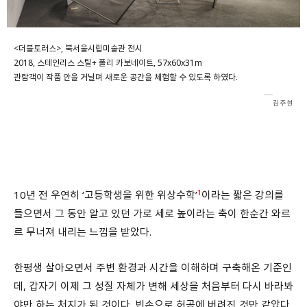
회원가입 약관 동의
상세보기
개인정보의 수집 및 이용 안내 동의
상세보기
<더블토러스>, 북서울시립미술관 전시
2018, 스테인리스 스틸+ 폴리 카보네이트, 57x60x31m
본인은 만 14세 이상입니다.
관람객이 작품 안을 거닐며 새로운 공간을 체험할 수 있도록 하였다.
김주현
취소
다음
1
10년 전 우연히 ‘고등학생을 위한 위상수학’
이라는 짧은 강의를
들으면서 그 동안 알고 있던 가로 세로 높이라는 축이 한순간 와르
르 무너져 내리는 느낌을 받았다.
한평생 살아오면서 주변 환경과 시간을 이해하며 구축해온 기준인
데, 갑자기 이제 그 성질 자체가 변해 세상을 처음부터 다시 바라봐
야만 하는 처지가 된 것이다. 빈손으로 허공에 버려진 것만 같았다.