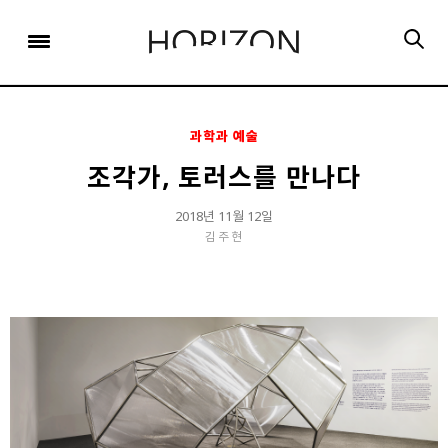
x
x
x
x
x
SIGN UP
SIGN UP
SIGN UP
비밀번호 찾기
Login
회원 가입을 통해 더 많은 정보를 받아보세요.
회원 가입을 통해 더 많은 정보를 받아보세요.
가입 시 사용하신 이메일 주소를 입력하시면
비밀번호 재설정 방법을 이메일로 안내해 드립니다.
STEP
STEP
STEP
01
02
03
과학과 예술
STEP
STEP
STEP
STEP
STEP
STEP
01
01
02
02
03
03
회원정보입력
이메일 인증
가입완료
조각가, 토러스를 만나다
회원정보입력
회원정보입력
이메일 인증
이메일 인증
가입완료
가입완료
이메일 인증이 완료되었습니다.
2018년 11월 12일
김주현
보내기
가입하신 이메일 주소로 로그인 후 서비스를 이용해주세요.
입력하신 이메일 주소
등록하실 이메일 주소를 입력해 주세요.
로
로그인 상태 유지
비밀번호 찾기
회원가입
인증 메일이 발송 되었습니다.
홈
로그인
8자 이상의 영문자와 숫자 조합으로 작성해 주세요.
로그인
발송된 인증 메일에서 링크를 통해
회원 가입을 완료해 주세요.
소셜 계정으로 로그인할 수 있습니다.