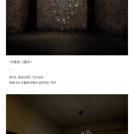
<뒤틀림-그물망>
2010, 동선+LED, 1x1x2m
피보나치 수열에 의해서 길어지는 격자