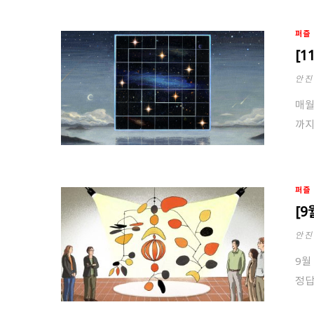
퍼즐
[
안진
매월
까지
퍼즐
[
안진
9월
정답