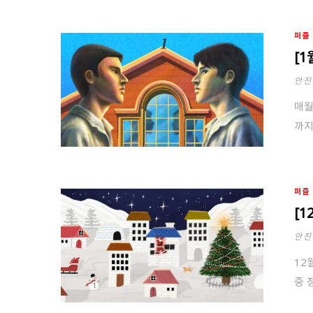
퍼즐
[
안진
매월
까지
퍼즐
[
안진
12
중 