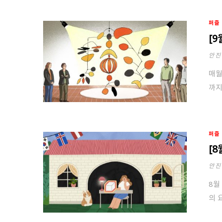
퍼즐
[
안진
매월
까지
퍼즐
[
안진
8월
의 