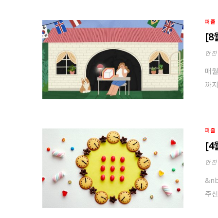
퍼즐
[
안진
매월
까지
퍼즐
[
안진
&n
주신