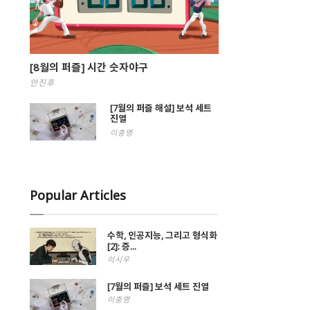
[8월의 퍼즐] 시간 숫자야구
안진후
[7월의 퍼즐 해설] 보석 세트
진열
이충명
Popular Articles
수학, 인공지능, 그리고 형식화
[2]: 증...
이시우
[7월의 퍼즐] 보석 세트 진열
이충명