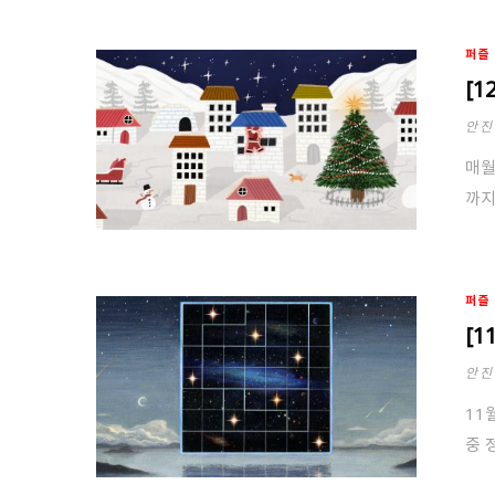
퍼즐
[1
안진
매월
까지
퍼즐
[
안진
11
중 