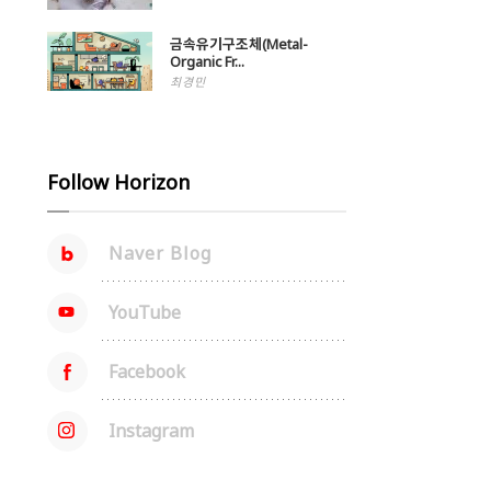
금속유기구조체(Metal-
Organic Fr...
최경민
Follow Horizon
Naver Blog
YouTube
Facebook
Instagram