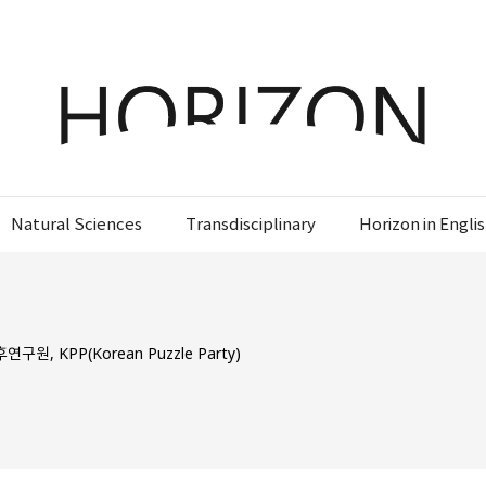
x
x
x
x
Login
SIGN UP
SIGN UP
SIGN UP
비밀번호 찾기
회원 가입을 통해 더 많은 정보를 받아보세요.
회원 가입을 통해 더 많은 정보를 받아보세요.
가입 시 사용하신 이메일 주소를 입력하시면
비밀번호 재설정 방법을 이메일로 안내해 드립니
Natural Sciences
Transdisciplinary
Horizon in Engli
STEP
STEP
STEP
01
02
03
다.
STEP
STEP
STEP
STEP
STEP
STEP
01
01
02
02
03
03
회원정보입력
이메일 인증
가입완료
회원정보입력
회원정보입력
이메일 인증
이메일 인증
가입완료
가입완료
이메일 인증이 완료되었습니다.
 KPP(Korean Puzzle Party)
보내기
가입하신 이메일 주소로 로그인 후 서비스를 이용해주세요.
로그인 상태 유지
비밀번호 찾기
회원가입
입력하신 이메일 주소
등록하실 이메일 주소를 입력해 주세요.
로
인증 메일이 발송 되었습니다.
로그인
홈
로그인
8자 이상의 영문자와 숫자 조합으로 작성해 주세요.