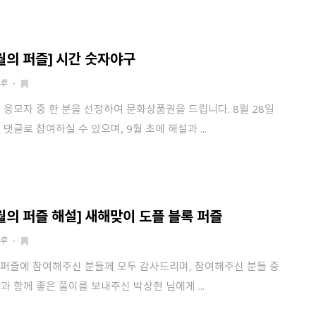
발송된 인증 메일에서 링크를 통해
회원 가입을 완료해 주세요.
소셜 계정으로 로그인할 수 있습니다.
8월의 퍼즐] 시간 숫자야구
회원가입 약관 동의
상세보기
후
-
 응모자 중 한 분을 선정하여 문화상품권을 드립니다. 8월 28일
개인정보의 수집 및 이용 안내 동의
상세보기
 댓글로 참여하실 수 있으며, 9월 초에 해설과 ...
본인은 만 14세 이상입니다.
취소
다음
1월의 퍼즐 해설] 새해맞이 도플 블록 퍼즐
후
-
 퍼즐에 참여해주신 분들께 모두 감사드리며, 참여해주신 분들 중
과 함께 좋은 풀이를 보내주신 박상현 님에게 ...