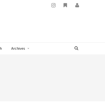
x
sh
Archives