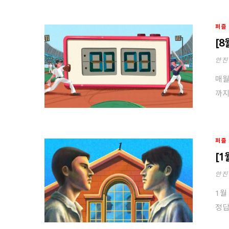
퍼즐
[
안진
매월
까지
퍼즐
[
안진
1월
정답