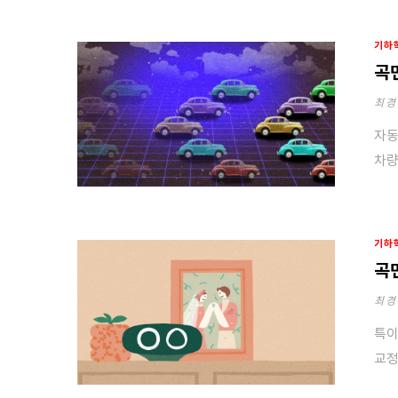
기하
곡
최경
자동
차량
기하
곡
최경
특이
교정