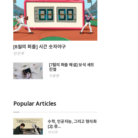
[8월의 퍼즐] 시간 숫자야구
안진후
[7월의 퍼즐 해설] 보석 세트
진열
이충명
Popular Articles
수학, 인공지능, 그리고 형식화
[2]: 증...
이시우