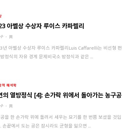
발송된 인증 메일에서 링크를 통해
회원 가입을 완료해 주세요.
소셜 계정으로 로그인할 수 있습니다.
상
023 아벨상 수상자 루이스 카파렐리
회원가입 약관 동의
상세보기
수
-
23년 아벨상 수상자 루이스 카파렐리Luis Caffarelli는 비선형 편
개인정보의 수집 및 이용 안내 동의
상세보기
방정식의 자유 경계 문제비국소 방정식과 같은 ...
본인은 만 14세 이상입니다.
취소
다음
학적 해석학
면의 열방정식 [4]: 손가락 위에서 돌아가는 농구공
수
-
공을 한 손가락 위에 돌려서 세우는 묘기를 한 번쯤 보셨을 것입
. 손끝에서 도는 공은 잠시라도 균형을 잃으면 ...