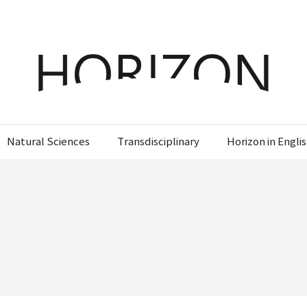
x
x
x
x
Login
SIGN UP
SIGN UP
SIGN UP
비밀번호 찾기
회원 가입을 통해 더 많은 정보를 받아보세요.
회원 가입을 통해 더 많은 정보를 받아보세요.
가입 시 사용하신 이메일 주소를 입력하시면
비밀번호 재설정 방법을 이메일로 안내해 드립니
Natural Sciences
Transdisciplinary
Horizon in Engli
STEP
STEP
STEP
01
02
03
다.
STEP
STEP
STEP
STEP
STEP
STEP
01
01
02
02
03
03
회원정보입력
이메일 인증
가입완료
회원정보입력
회원정보입력
이메일 인증
이메일 인증
가입완료
가입완료
이메일 인증이 완료되었습니다.
보내기
가입하신 이메일 주소로 로그인 후 서비스를 이용해주세요.
로그인 상태 유지
비밀번호 찾기
회원가입
입력하신 이메일 주소
등록하실 이메일 주소를 입력해 주세요.
로
인증 메일이 발송 되었습니다.
로그인
홈
로그인
8자 이상의 영문자와 숫자 조합으로 작성해 주세요.