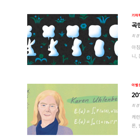
기하
곡
최경
아침
니,
아벨
2
최경
캐런
론,