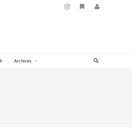
x
sh
Archives