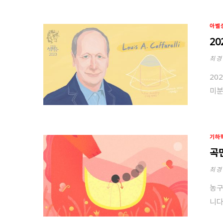
아벨
2
최경
20
미분
기하
곡
최경
농구
니다