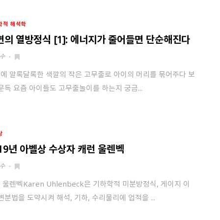
학적 해석학
면의 열방정식 [1]: 에너지가 줄어들면 단순해진다
수
-
에 알록달록한 색깔의 작은 고무줄로 아이의 머리를 묶어주다 보
 문득 요즘 아이들도 고무줄놀이를 하는지 궁금...
상
019년 아벨상 수상자 캐런 울렌벡
수
-
 울렌벡Karen Uhlenbeck은 기하학적 미분방정식, 게이지 이
 변분법을 도약시켜 해석, 기하, 수리물리에 업적을 ...