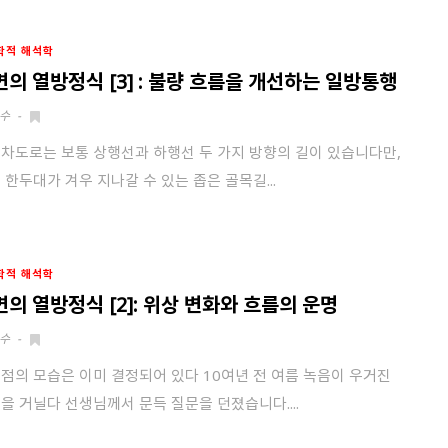
학적 해석학
면의 열방정식 [3] : 불량 흐름을 개선하는 일방통행
수
-
차도로는 보통 상행선과 하행선 두 가지 방향의 길이 있습니다만,
 한두대가 겨우 지나갈 수 있는 좁은 골목길...
학적 해석학
면의 열방정식 [2]: 위상 변화와 흐름의 운명
수
-
점의 모습은 이미 결정되어 있다 10여년 전 여름 녹음이 우거진
을 거닐다 선생님께서 문득 질문을 던졌습니다....