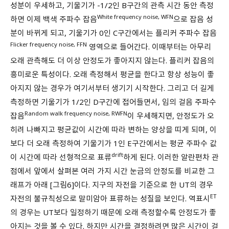
성분이 우세하고, 기울기가 -1/2인 B구간의 관측 시간 동안 측정
White frequency noise, WFN
하면 이제 백색 주파수 잡음
으로 잡음 성
분이 바뀌게 되고, 기울기가 0인 C구간에서는 플리커 주파수 잡음
Flicker frequency noise, FFN
영역으로 들어간다. 이때부터는 아무리
오래 관측해도 더 이상 안정도가 좋아지지 않는다. 플리커 잡음의
흥미로운 특성이다. 오래 측정해서 평균을 한다고 항상 성능이 좋
아지지 않는 경우가 여기서부터 생기기 시작한다. 그리고 더 길게
측정하면 기울기가 1/2인 D구간에 접어들면서, 임의 걸음 주파수
Random walk frequency noise, RWFN
잡음
이 우세해지면, 안정도가 오
히려 나빠지고 평균값이 시간에 따라 변하는 양상을 띠게 되며, 이
보다 더 오래 측정하여 기울기가 1인 E구간에서는 평균 주파수 값
drift
이 시간에 따라 선형적으로 표류
하게 된다. 이러한 알란편차 관
점에서 앞에서 살펴본 여러 가지 시간 눈금의 안정도를 비교한 그
래프가 아래 [그림6]이다. 지구의 자전을 기준으로 한 UT의 경우
ET
자전의 불규칙성으로 말미암아 표류하는 성질을 보인다. 역표시
의 경우는 UT보다 일정하기 때문에 오래 측정할수록 안정도가 좋
아지는 것을 볼 수 있다. 하지만 시간을 결정하려면 많은 시간이 걸