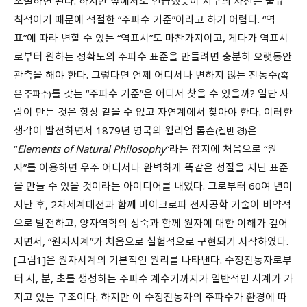
조절하면 된다. 하지만 앞에서도 언급했듯이 지구의 자전은 불규
칙적이기 때문에 적절한 “주파수 기준”이라고 하기 어렵다. “역
표”에 따라 변할 수 있는 “역표시”도 마찬가지이고, 게다가 역표시
로부터 원하는 정확도의 주파수 표준을 만들려면 충분히 오랫동안
관측을 해야 한다. 그렇다면 언제 어디서나 변하지 않는 진동수
(혹
를 갖는 “주파수 기준”은 어디서 찾을 수 있을까? 일단 사
은 주파수)
람이 만든 것은 항상 같을 수 없고 자연계에서 찾아야 한다. 이러한
생각이 발전하면서 1879년 영국의 윌리엄 톰슨
은
(켈빈 경)
“
Elements of Natural Philosophy
“라는 잡지에 처음으로 “원
자”를 이용하면 우주 어디서나 완벽하게 똑같은 성질을 지닌 표준
을 만들 수 있을 것이라는 아이디어를 내었다. 그로부터 60여 년이
지난 후, 2차세계대전과 함께 마이크로파 전자공학 기술이 비약적
으로 발전하고, 양자역학의 성숙과 함께 원자에 대한 이해가 깊어
지면서, “원자시계”가 처음으로 실험적으로 구현되기 시작하였다.
[그림1]은 원자시계의 기본적인 원리를 나타낸다. 수정진동자로부
터 시, 분, 초를 생성하는 주파수 계수기까지가 일반적인 시계가 가
지고 있는 구조이다. 하지만 이 수정진동자의 주파수가 환경에 따