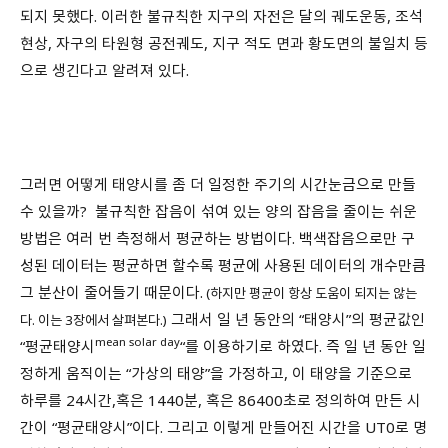
되지 못했다. 이러한 불규칙한 지구의 자전은 달의 궤도운동, 조석
현상, 자구의 타원형 공전궤도, 지구 적도 면과 황도면의 불일치 등
으로 생긴다고 알려져 있다.
그러면 어떻게 태양시를 좀 더 일정한 주기의 시간눈금으로 만들
수 있을까? 불규칙한 잡음이 섞여 있는 양의 잡음을 줄이는 쉬운
방법은 여러 번 측정해서 평균하는 방법이다. 백색잡음으로만 구
성된 데이터는 평균하면 할수록 평균에 사용된 데이터의 개수만큼
그 분산이 줄어들기 때문이다.
(하지만 평균이 항상 도움이 되지는 않는
그래서 일 년 동안의 “태양시”의 평균값인
다. 이는 3장에서 살펴본다.)
mean solar day
“평균태양시
“를 이용하기로 하였다. 즉 일 년 동안 일
정하게 움직이는 “가상의 태양”을 가정하고, 이 태양을 기준으로
하루를 24시간,혹은 1440분, 혹은 86400초로 정의하여 만든 시
간이 “평균태양시”이다. 그리고 이렇게 만들어진 시간을 UT0로 명