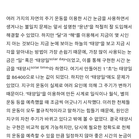
여러 가지의 자연의 주기 운동을 이용한 시간 눈금을 사용하면서
생겨나는 불일치 문제는 앞서 설명한 “윤년”을 적절히 잘 도입해서
해결할 수 있었다. 하지만 “달”과 “해”를 이용해서 지금이 몇 시인
지 아는 것보다는 지금 눈에 보이는 하늘의 “태양”을 보고 지금 시
각을 알아내는 방법이 가장 손쉽기 때문에, 가장 많이 사용되는 눈
solar day
금은 “일” 혹은 “태양일
”이었고, 이를 통해 구현한 시간 눈
solar time
금을 “태양시
“라 하였다. 여기서 만들어진 1″초”는 태양일
을 86400으로 나눈 값이 되었다. 하지만 이 “태양일”에도 문제가
있었다. 지구의 운동이 실제로 여러 요인에 의해 그 주기가 변하기
때문이다. “태양일”을 이용하여 만든 시계로 일식이나 월식, 별의
운동 등을 예측했을 때 조금씩 어긋나기 시작했다. 이러한 천체들
의 운동이 모두 불규칙적이라고 말하기는 힘들기 때문에, 원인은
지구의 자전 주기가 바뀌고 있다고 밖에 볼 수 없었다. 결국 태양시
는 구현은 비교적 쉽게 가능하지만, 당시에 필요한 정확도로 천체
의 운동을 예측할 수 있을 만큼 일정하지 않아 좋은 시간의 눈금이