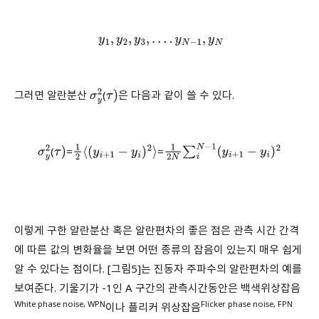
y
1
,
y
2
,
y
3
,
…
.
y
N
−
1
,
y
N
그러면 알란분산
(
은 다음과 같이 쓸 수 있다.
σ
y
2
τ
)
(
=
=
σ
y
2
τ
)
1
2
⟨
(
y
i
+
1
−
y
i
)
2
⟩
1
2
N
∑
i
N
−
1
(
y
i
+
1
−
y
i
)
2
이렇게 구한 알란분산 혹은 알란편차의 좋은 점은 관측 시간 간격
에 따른 값의 변화율을 보면 어떤 종류의 잡음이 있는지 매우 쉽게
알 수 있다는 점이다. [그림5]는 진동자 주파수의 알란편차의 예를
보여준다. 기울기가 -1인 A 구간의 관측시간동안은 백색위상잡음
White phase noise, WPN
Flicker phase noise, FPN
이나 플리커 위상잡음