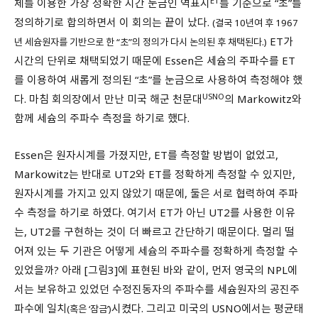
ET
체를 이용한 가장 정확한 시간 눈금인 역표시
를 기준으로 “초”를
정의하기로 합의하면서 이 회의는 끝이 났다.
(결국 10년여 후 1967
ET가
년 세슘원자를 기반으로 한 “초”의 정의가 다시 논의된 후 채택된다.)
시간의 단위로 채택되었기 때문에 Essen은 세슘의 주파수를 ET
를 이용하여 새롭게 정의된 “초”를 눈금으로 사용하여 측정해야 했
USNO
다. 마침 회의장에서 만난 미국 해군 천문대
의 Markowitz와
함께 세슘의 주파수 측정을 하기로 했다.
Essen은 원자시계를 가졌지만, ET를 측정할 방법이 없었고,
Markowitz는 반대로 UT2와 ET를 정확하게 측정할 수 있지만,
원자시계를 가지고 있지 않았기 때문에, 둘은 서로 협력하여 주파
수 측정을 하기로 하였다. 여기서 ET가 아닌 UT2를 사용한 이유
는, UT2를 구현하는 것이 더 빠르고 간단하기 때문이다. 멀리 떨
어져 있는 두 기관은 어떻게 세슘의 주파수를 정확하게 측정할 수
있었을까? 아래 [그림3]에 표현된 바와 같이, 먼저 영국의 NPL에
서는 보유하고 있었던 수정진동자의 주파수를 세슘원자의 공진주
파수에 일치
시켰다. 그리고 미국의 USNO에서는 평균태
(혹은 ‘잠금’)