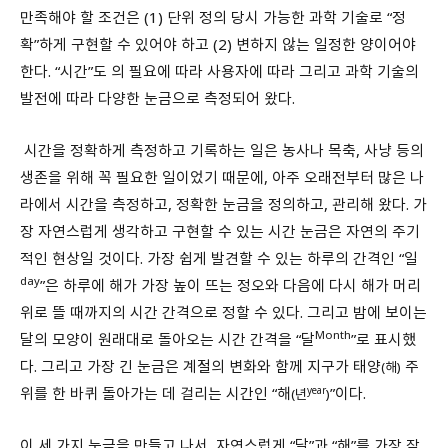
만족해야 할 조건은 (1) 단위 정의 당시 가능한 과학 기술로 “정
확”하게 구현할 수 있어야 하고 (2) 변하지 않는 일정한 양이어야
한다. “시간”도 의 필요에 따라 사용자에 따라 그리고 과학 기술의
발전에 따라 다양한 눈금으로 측정되어 왔다.
시간을 정확하게 측정하고 기록하는 일은 농사나 목축, 사냥 등의
생존을 위해 꼭 필요한 일이었기 때문에, 아주 오래전부터 많은 나
라에서 시간을 측정하고, 정확한 눈금을 정의하고, 관리해 왔다. 가
장 자연스럽게 생각하고 구현할 수 있는 시간 눈금은 자연의 주기
적인 현상일 것이다. 가장 쉽게 발견할 수 있는 하루의 간격인 “일
day
”은 하루에 해가 가장 높이 뜨는 정오와 다음에 다시 해가 머리
위로 뜰 때까지의 시간 간격으로 정할 수 있다. 그리고 밤에 보이는
Month
달의 모양이 원래대로 돌아오는 시간 간격을 “달
”로 표시했
다. 그리고 가장 긴 눈금은 계절의 변화와 함께 지구가 태양
주
(해)
위를 한 바퀴 돌아가는 데 걸리는 시간인 “해
year
”이다.
(년
)
이 세 가지 눈금을 만들고 나서, 자연스럽게 “달”과 “해”를 가장 작