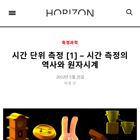
x
x
x
x
x
SIGN UP
SIGN UP
SIGN UP
비밀번호 찾기
Login
회원 가입을 통해 더 많은 정보를 받아보세요.
회원 가입을 통해 더 많은 정보를 받아보세요.
가입 시 사용하신 이메일 주소를 입력하시면
비밀번호 재설정 방법을 이메일로 안내해 드립니다.
STEP
STEP
STEP
01
02
03
측정과학
STEP
STEP
STEP
STEP
STEP
STEP
01
01
02
02
03
03
회원정보입력
이메일 인증
가입완료
시간 단위 측정 [1] – 시간 측정의
역사와 원자시계
회원정보입력
회원정보입력
이메일 인증
이메일 인증
가입완료
가입완료
이메일 인증이 완료되었습니다.
2022년 5월 25일
보내기
가입하신 이메일 주소로 로그인 후 서비스를 이용해주세요.
입력하신 이메일 주소
허명선
등록하실 이메일 주소를 입력해 주세요.
로
로그인 상태 유지
비밀번호 찾기
회원가입
인증 메일이 발송 되었습니다.
홈
로그인
8자 이상의 영문자와 숫자 조합으로 작성해 주세요.
로그인
발송된 인증 메일에서 링크를 통해
회원 가입을 완료해 주세요.
소셜 계정으로 로그인할 수 있습니다.