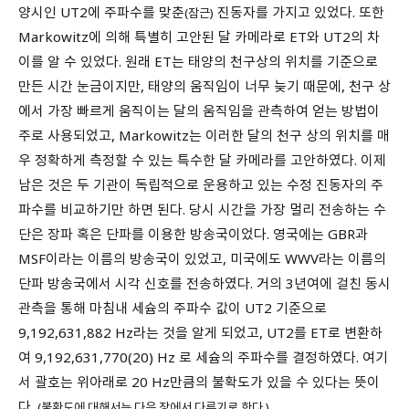
양시인 UT2에 주파수를 맞춘
진동자를 가지고 있었다. 또한
(잠근)
Markowitz에 의해 특별히 고안된 달 카메라로 ET와 UT2의 차
이를 알 수 있었다. 원래 ET는 태양의 천구상의 위치를 기준으로
만든 시간 눈금이지만, 태양의 움직임이 너무 늦기 때문에, 천구 상
에서 가장 빠르게 움직이는 달의 움직임을 관측하여 얻는 방법이
주로 사용되었고, Markowitz는 이러한 달의 천구 상의 위치를 매
우 정확하게 측정할 수 있는 특수한 달 카메라를 고안하였다. 이제
남은 것은 두 기관이 독립적으로 운용하고 있는 수정 진동자의 주
파수를 비교하기만 하면 된다. 당시 시간을 가장 멀리 전송하는 수
단은 장파 혹은 단파를 이용한 방송국이었다. 영국에는 GBR과
MSF이라는 이름의 방송국이 있었고, 미국에도 WWV라는 이름의
단파 방송국에서 시각 신호를 전송하였다. 거의 3년여에 걸친 동시
관측을 통해 마침내 세슘의 주파수 값이 UT2 기준으로
9,192,631,882 Hz라는 것을 알게 되었고, UT2를 ET로 변환하
여 9,192,631,770(20) Hz 로 세슘의 주파수를 결정하였다. 여기
서 괄호는 위아래로 20 Hz만큼의 불확도가 있을 수 있다는 뜻이
다.
(불확도에 대해서는 다음 장에서 다루기로 한다.)