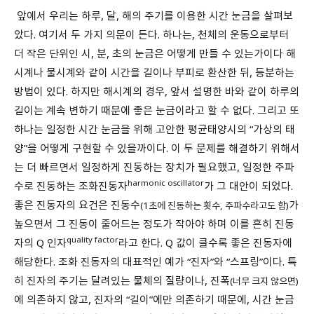
앞에서 우리는 하루, 달, 해의 주기를 이용한 시간 눈금을 살펴보
았다. 여기서 두 가지 의문이 든다. 하나는, 천체의 운동으로부터
더 작은 단위인 시, 분, 초의 눈금은 어떻게 만들 수 있는가이다 해
시계나 물시계와 같이 시간을 길이나 부피로 환산한 뒤, 등분하는
방법이 있다. 하지만 해시계의 경우, 앞서 설명한 바와 같이 하루의
길이는 계속 변하기 때문에 좋은 눈금이라고 할 수 없다. 그리고 또
하나는 일정한 시간 눈금을 위해 고안한 평균태양시의 “가상의 태
양”을 어떻게 구현할 수 있을까이다. 이 두 문제를 해결하기 위해서
는 더 빠르면서 일정하게 진동하는 장치가 필요했고, 일정한 주파
harmonic oscillator
수로 진동하는 조화진동자
가 그 대안이 되었다.
좋은 진동자의 요건은 진동수
가
(1초에 진동하는 횟수, 주파수라고도 함)
높으면서 그 진동이 줄어드는 정도가 작아야 하며 이를 흔히 진동
quality factor
자의 Q 인자
라고 한다. Q 값이 클수록 좋은 진동자에
해당한다. 조화 진동자의 대표적인 예가 “진자”와 “스프링”이다. 특
히 진자의 주기는 달려있는 물체의 질량이나, 진폭
(너무 크지 않으면)
에 의존하지 않고, 진자의 “길이”에만 의존하기 때문에, 시간 눈금