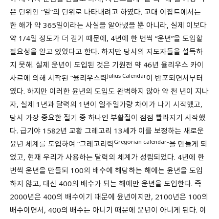
은 단위인 “일”의 단위로 나타내려고 하였다. 고대 이집트에서는
한 해가 약 365일이라는 사실을 알아냈을 뿐 아니라, 실제 이보다
약 1/4일 정도가 더 길기 때문에, 4년에 한 번씩 “윤년”을 도입할
필요성을 알고 있었다고 한다. 하지만 당시의 지도자들을 설득하
지 못해. 실제 윤년이 도입된 것은 기원전 약 46년 율리우스 카이
Julius Calendar
사르에 의해 시작된 “율리우스력
이 반포되면서부터
였다. 하지만 이러한 윤년의 도입도 완벽하지 않아 약 천 년이 지나
자, 실제 1년과 달력의 1년이 일주일가량 차이가 나기 시작했고,
당시 가장 중요한 절기 중 하나인 부활절이 점점 빨라지기 시작했
다. 급기야 1582년 교황 그레고리 13세가 이를 보정하는 새로운
Gregorian calendar
윤년 체계를 도입하여 “그레고리력
”을 만들게 되
었고, 현재 우리가 사용하는 달력의 체계가 성립되었다. 4년에 한
번씩 윤년을 만들되 100의 배수에 해당하는 해에는 윤년을 도입
하지 않고, 대신 400의 배수가 되는 해에만 윤년을 도입한다. 즉
2000년은 400의 배수이기 때문에 윤년이지만, 2100년은 100의
배수이면서, 400의 배수는 아니기 때문에 윤년이 아니게 된다. 이