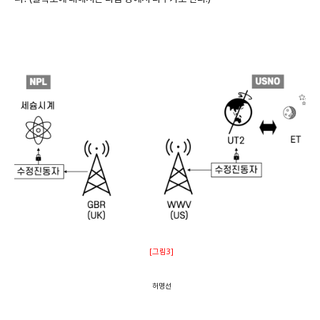
[그림3]
허명선