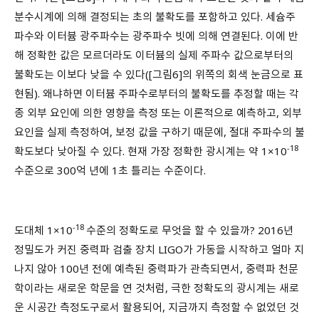
분수시계에 의해 결정되는 초의 불확도를 포함하고 있다. 세슘주
파수와 이터븀 광주파수는 광주파수 빗에 의해 연결된다. 이에 반
해 정확한 값은 모르더라도 이터븀의 실제 주파수 값으로부터의
불확도는 이보다 낮을 수 있다([그림6]의 위쪽의 회색 눈금으로 표
현됨). 왜냐하면 이터븀 주파수로부터의 불확도를 추정할 때는 각
종 외부 요인에 의한 영향을 측정 또는 이론적으로 예측하고, 외부
요인을 실제 측정하여, 보정 값을 구하기 때문에, 절대 주파수의 불
-18
확도보다 낮아질 수 있다. 현재 가장 정확한 광시계는 약 1×10
수준으로 300억 년에 1초 틀리는 수준이다.
-18
도대체 1×10
수준의 정확도로 무엇을 할 수 있을까? 2016년
정밀도가 커진 중력파 검출 장치 LIGO가 가동을 시작하고 얼마 지
나지 않아 100년 전에 예측된 중력파가 관측되면서, 중력파 천문
학이라는 새로운 학문을 연 것처럼, 극한 정확도의 광시계는 새로
운 시공간 측정도구로서 활용되어, 지금까지 측정할 수 없었던 것