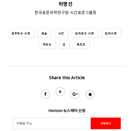
허명선
한국표준과학연구원 시간표준그룹장
광주파수 시계
세슘
시간
원자분수 시계
원자시계
주파수
초
헤르츠
Share this Article
Horizon 뉴스레터 신청