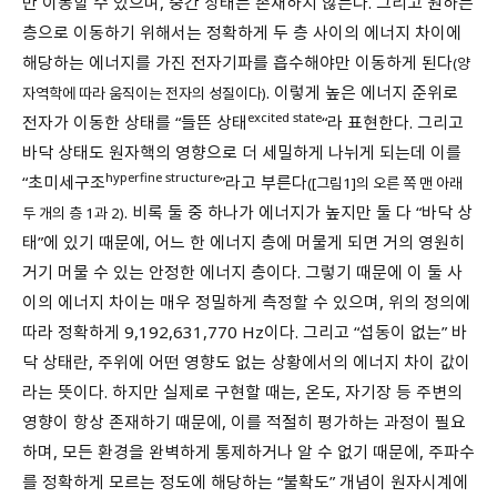
만 이동할 수 있으며, 중간 상태는 존재하지 않는다. 그리고 원하는
층으로 이동하기 위해서는 정확하게 두 층 사이의 에너지 차이에
해당하는 에너지를 가진 전자기파를 흡수해야만 이동하게 된다
(양
. 이렇게 높은 에너지 준위로
자역학에 따라 움직이는 전자의 성질이다)
excited state
전자가 이동한 상태를 “들뜬 상태
“라 표현한다. 그리고
바닥 상태도 원자핵의 영향으로 더 세밀하게 나뉘게 되는데 이를
hyperfine structure
“초미세구조
”라고 부른다
([그림1]의 오른 쪽 맨 아래
. 비록 둘 중 하나가 에너지가 높지만 둘 다 “바닥 상
두 개의 층 1과 2)
태”에 있기 때문에, 어느 한 에너지 층에 머물게 되면 거의 영원히
거기 머물 수 있는 안정한 에너지 층이다. 그렇기 때문에 이 둘 사
이의 에너지 차이는 매우 정밀하게 측정할 수 있으며, 위의 정의에
따라 정확하게 9,192,631,770 Hz이다. 그리고 “섭동이 없는” 바
닥 상태란, 주위에 어떤 영향도 없는 상황에서의 에너지 차이 값이
라는 뜻이다. 하지만 실제로 구현할 때는, 온도, 자기장 등 주변의
영향이 항상 존재하기 때문에, 이를 적절히 평가하는 과정이 필요
하며, 모든 환경을 완벽하게 통제하거나 알 수 없기 때문에, 주파수
를 정확하게 모르는 정도에 해당하는 “불확도” 개념이 원자시계에