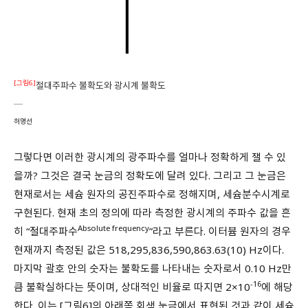
[그림6]
절대주파수 불확도와 광시계 불확도
허명선
그렇다면 이러한 광시계의 광주파수를 얼마나 정확하게 잴 수 있
을까? 그것은 결국 눈금의 정확도에 달려 있다. 그리고 그 눈금은
현재로서는 세슘 원자의 공진주파수로 정해지며, 세슘분수시계로
구현된다. 현재 초의 정의에 따라 측정한 광시계의 주파수 값을 흔
Absolute frequency
히 “절대주파수
”라고 부른다. 이터븀 원자의 경우
현재까지 측정된 값은 518,295,836,590,863.63(10) Hz이다.
마지막 괄호 안의 숫자는 불확도를 나타내는 숫자로서 0.10 Hz만
-16
큼 불확실하다는 뜻이며, 상대적인 비율로 따지면 2×10
에 해당
한다. 이는 [그림6]의 아래쪽 회색 눈금에서 표현된 것과 같이 세슘