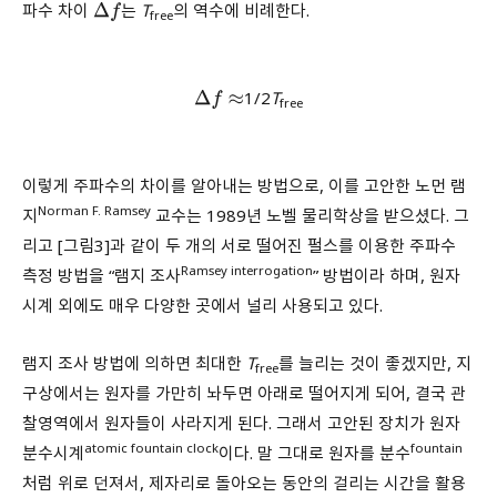
파수 차이
는
T
의 역수에 비례한다.
Δ
f
free
1/2
T
Δ
f
≈
free
이렇게 주파수의 차이를 알아내는 방법으로, 이를 고안한 노먼 램
Norman F. Ramsey
지
교수는 1989년 노벨 물리학상을 받으셨다. 그
리고 [그림3]과 같이 두 개의 서로 떨어진 펄스를 이용한 주파수
Ramsey interrogation
측정 방법을 “램지 조사
” 방법이라 하며, 원자
시계 외에도 매우 다양한 곳에서 널리 사용되고 있다.
램지 조사 방법에 의하면 최대한
T
를 늘리는 것이 좋겠지만, 지
free
구상에서는 원자를 가만히 놔두면 아래로 떨어지게 되어, 결국 관
찰영역에서 원자들이 사라지게 된다. 그래서 고안된 장치가 원자
atomic fountain clock
fountain
분수시계
이다. 말 그대로 원자를 분수
처럼 위로 던져서, 제자리로 돌아오는 동안의 걸리는 시간을 활용