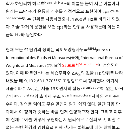
Heinrich Hertz
학자 하인리히 헤르츠
의 이름을 붙여 지은 이름이다.
cycles
원래는 초당 주기 운동의 개수를 직접적으로 표현하여 cps
per second
라는 단위를 사용하였으나, 1960년 Hz로 바뀌게 되었
다. 가끔 과거의 문헌을 보면 cps라는 단위를 사용하는데 이는 지
금의 Hz와 동일하다.
BIPM
현재 모든 SI 단위의 정의는 국제도량형사무국
(Bureau
International des Poids et Measures(불어), International Bureau of
SI Brochure
의
SI 브로셔
에 정의되어
Weights and Measures(영어))
있다. 이에 따르면 “초”는 세슘주파수 Δν
의 값을 Hz 단위로 나타
Cs
내었을 때 9,192,631,770으로 고정함으로써 정의한다. 여기서
perturbation
세슘주파수 Δν
는 세슘 133 원자의 섭동
이 없는 바닥
Cs
ground-state
hyperfine structure
상태
의 초미세 구조
사이의 전이주파
수이다. 정의를 읽어도 무슨 말인지 알기 쉽지 않다. 일단 다음 단
락에서 이 정의가 뜻하는 바를 먼저 설명하고자 한다. 그리고 이후
에 실제로 이를 어떻게 구현하는지 원리적으로 살펴보고, 피할 수
없는 주변 환경의 영향으로 인해 생기는 불확도에 대해 알아보고