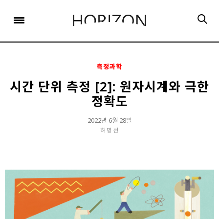
x
x
x
x
x
SIGN UP
SIGN UP
SIGN UP
비밀번호 찾기
Login
회원 가입을 통해 더 많은 정보를 받아보세요.
회원 가입을 통해 더 많은 정보를 받아보세요.
가입 시 사용하신 이메일 주소를 입력하시면
비밀번호 재설정 방법을 이메일로 안내해 드립니다.
STEP
STEP
STEP
01
02
03
측정과학
STEP
STEP
STEP
STEP
STEP
STEP
01
01
02
02
03
03
회원정보입력
이메일 인증
가입완료
시간 단위 측정 [2]: 원자시계와 극한
정확도
회원정보입력
회원정보입력
이메일 인증
이메일 인증
가입완료
가입완료
이메일 인증이 완료되었습니다.
2022년 6월 28일
보내기
가입하신 이메일 주소로 로그인 후 서비스를 이용해주세요.
입력하신 이메일 주소
허명선
등록하실 이메일 주소를 입력해 주세요.
로
로그인 상태 유지
비밀번호 찾기
회원가입
인증 메일이 발송 되었습니다.
홈
로그인
8자 이상의 영문자와 숫자 조합으로 작성해 주세요.
로그인
발송된 인증 메일에서 링크를 통해
회원 가입을 완료해 주세요.
소셜 계정으로 로그인할 수 있습니다.