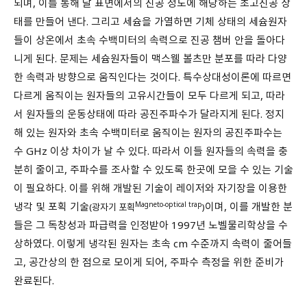
되며, 이를 통해 달 표면에서의 진공 정도에 해당하는 초고진공 상
태를 만들어 낸다. 그리고 세슘을 가열하면 기체 상태의 세슘원자
들이 상온에서 초속 수백미터의 속력으로 진공 챔버 안을 돌아다
니게 된다. 문제는 세슘원자들이 맥스웰 볼츠만 분포를 따라 다양
한 속력과 방향으로 움직인다는 것이다. 특수상대성이론에 따르면
다르게 움직이는 원자들의 고유시간들이 모두 다르게 되고, 따라
서 원자들의 운동상태에 따라 공진주파수가 달라지게 된다. 정지
해 있는 원자와 초속 수백미터로 움직이는 원자의 공진주파수는
수 GHz 이상 차이가 날 수 있다. 따라서 이들 원자들의 속력을 충
분히 줄이고, 주파수를 조사할 수 있도록 한곳에 모을 수 있는 기술
이 필요하다. 이를 위해 개발된 기술이 레이저와 자기장을 이용한
냉각 및 포획 기술
Magneto-optical trap
이며, 이를 개발한 분
(광자기 포획
)
들은 그 독창성과 파급력을 인정받아 1997년 노벨물리학상을 수
상하였다. 이렇게 냉각된 원자는 초속 cm 수준까지 속력이 줄어들
고, 공간상의 한 점으로 모이게 되어, 주파수 측정을 위한 준비가
완료된다.