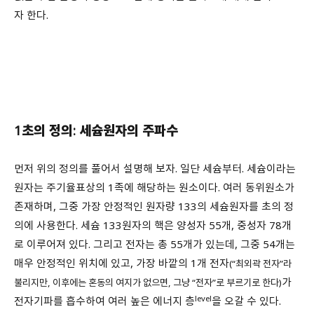
자 한다.
1초의 정의: 세슘원자의 주파수
먼저 위의 정의를 풀어서 설명해 보자. 일단 세슘부터. 세슘이라는
원자는 주기율표상의 1족에 해당하는 원소이다. 여러 동위원소가
존재하며, 그중 가장 안정적인 원자량 133의 세슘원자를 초의 정
의에 사용한다. 세슘 133원자의 핵은 양성자 55개, 중성자 78개
로 이루어져 있다. 그리고 전자는 총 55개가 있는데, 그중 54개는
매우 안정적인 위치에 있고, 가장 바깥의 1개 전자
(“최외곽 전자”라
가
불리지만, 이후에는 혼동의 여지가 없으면, 그냥 “전자”로 부르기로 한다)
level
전자기파를 흡수하여 여러 높은 에너지 층
을 오갈 수 있다.