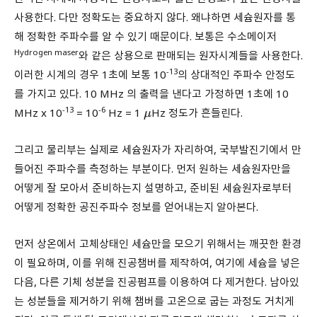
사용한다. 다만 정확도는 중요하지 않다. 왜냐하면 세슘원자를 통
해 정확한 주파수를 알 수 있기 때문이다. 보통은 수소메이저
Hydrogen maser
와 같은 상용으로 판매되는 원자시계들을 사용한다.
-13
이러한 시계의 경우 1초에 보통 10
의 상대적인 주파수 안정도
를 가지고 있다. 10 MHz 의 출력을 낸다고 가정하면 1초에 10
-13
-6
MHz x 10
= 10
Hz = 1
Hz 정도가 흔들린다.
μ
그리고 물리부는 실제로 세슘원자가 자리하여, 국부발진기에서 만
들어진 주파수를 측정하는 부분이다. 먼저 원하는 세슘원자만을
어떻게 잘 모아서 준비하는지 설명하고, 준비된 세슘원자로부터
어떻게 정확한 공진주파수 정보를 얻어내는지 알아본다.
먼저 상온에서 고체상태인 세슘만을 모으기 위해서는 깨끗한 환경
이 필요하며, 이를 위해 진공챔버를 제작하여, 여기에 세슘을 넣은
다음, 다른 기체 성분을 진공펌프를 이용하여 다 제거한다. 남아있
는 성분들을 제거하기 위해 챔버를 고온으로 굽는 과정도 거치게