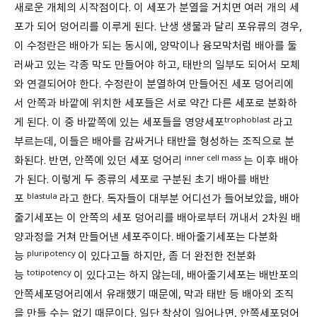
새로운 개체의 시작점이다. 이 세포가 분열을 거치면 여러 개의 세
포가 되어 덩어리를 이루게 된다. 난생 생물과 달리 포유류의 경우,
이 수정란은 배아가 되는 동시에, 양막이나 융모막처럼 배아를 둘
러싸고 있는 각종 막도 만들어야 하고, 태반의 일부도 되어서 모체
와 연결되어야 한다. 수정란이 분열하여 만들어진 세포 덩어리에
서 안쪽과 바깥에 위치한 세포들은 서로 약간 다른 세포로 분화하
trophoblast
게 된다. 이 중 바깥쪽에 있는 세포들을 영양세포
라고
부르는데, 이들은 배아를 감싸거나 태반을 형성하는 조직으로 분
inner cell mass
화된다. 반면, 안쪽에 있던 세포 덩어리
는 이후 배아
가 된다. 이렇게 두 종류의 세포로 구분된 초기 배아를 배반
blastula
포
라고 한다. 독자들이 대부분 어디선가 들어보았을, 배아
줄기세포는 이 안쪽의 세포 덩어리를 배아로부터 꺼내서 2차원 배
양과정을 거쳐 만들어낸 세포주이다. 배아줄기세포는 다분화
pluripotency
능
이 있다고들 하지만, 좀 더 완전한 전분화
totipotency
능
이 있다고는 하지 않는데, 배아줄기세포는 배반포의
안쪽세포덩어리에서 유래했기 때문에, 막과 태반 등 배아외 조직
을 만들 수는 없기 때문이다. 일단 착상이 일어나면, 안쪽세포덩어