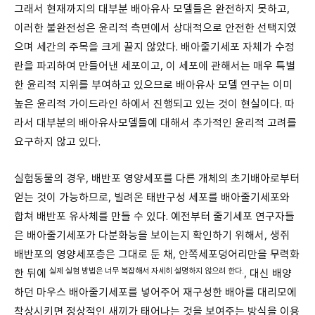
그래서 현재까지의 대부분 배아유사 모델들은 완전하지 못하고,
이러한 불완전성은 윤리적 측면에서 상대적으로 안전한 선택지였
으며 세간의 주목을 크게 끌지 않았다. 배아줄기세포 자체가 수정
란을 파괴하여 만들어낸 세포이고, 이 세포에 관해서는 매우 특별
한 윤리적 지위를 부여하고 있으므로 배아유사 모델 연구는 이미
높은 윤리적 가이드라인 하에서 진행되고 있는 것이 현실이다. 따
라서 대부분의 배아유사모델들에 대해서 추가적인 윤리적 고려를
요구하지 않고 있다.
실험동물의 경우, 배반포 영양세포를 다른 개체의 초기배아로부터
얻는 것이 가능하므로, 빌려온 태반구성 세포를 배아줄기세포와
합쳐 배반포 유사체를 만들 수 있다. 예전부터 줄기세포 연구자들
은 배아줄기세포가 다분화능을 보이는지 확인하기 위해서, 생쥐
배반포의 영양세포층은 그대로 둔 채, 안쪽세포덩어리만을 무력화
실제 실험 방법은 너무 복잡해서 자세히 설명하지 않으려 한다.
한 뒤에
, 대신 배양
하던 마우스 배아줄기세포를 넣어주어 재구성한 배아를 대리모에
착상시키면 정상적인 새끼가 태어나는 것을 보여주는 방식을 이용