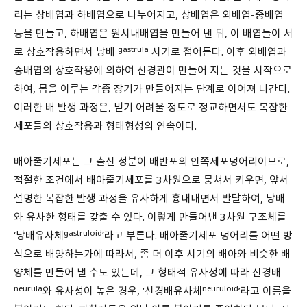
리는 상배엽과 하배엽으로 나누어지고, 상배엽은 외배엽-중배엽
등을 만들고, 하배엽은 원시내배엽을 만들어 낸 뒤, 이 배엽들이 서
gastrula
로 상호작용하면서 낭배
시기로 접어든다. 이후 외배엽과
중배엽의 상호작용에 의하여 신경관이 만들어 지는 것을 시작으로
하여, 몸을 이루는 각종 장기가 만들어지는 단계로 이어져 나간다.
이러한 배 발생 과정은, 믿기 어려울 정도로 정교하면서도 복잡한
세포들의 상호작용과 형태형성의 연속이다.
배아줄기세포는 그 출신 성분이 배반포의 안쪽세포덩어리이므로,
적절한 조건에서 배아줄기세포를 3차원으로 뭉쳐서 키우면, 앞서
설명한 복잡한 발생 과정을 유사하게 흉내내면서 발달하여, 낭배
와 유사한 형태를 갖출 수 있다. 이렇게 만들어낸 3차원 구조체를
gastruloid
‘낭배유사체
’라고 부른다. 배아줄기세포 덩어리를 어떤 방
식으로 배양하는가에 따라서, 좀 더 이후 시기의 배아와 비슷한 배
양체를 만들어 낼 수도 있는데, 그 형태적 유사성에 따라 신경배
neurula
neuruloid
와 유사성이 높은 경우, ‘신경배유사체
’라고 이름을