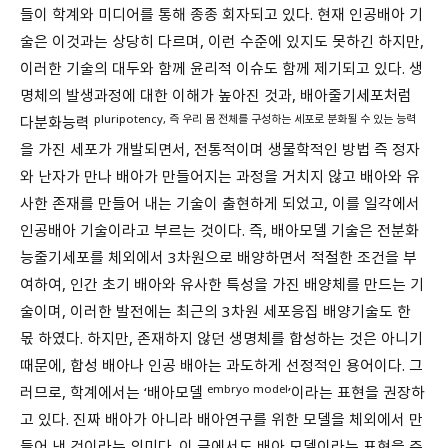
들이 학계와 미디어를 통해 종종 회자되고 있다. 현재 인공배아 기
술은 이것과는 상당히 다르며, 이런 수준에 있지도 못하긴 하지만,
이러한 기술의 대두와 함께 윤리적 이슈도 함께 제기되고 있다. 생
명체의 발생과정에 대한 이해가 높아진 것과, 배아줄기세포처럼
pluripotency, 즉 우리 몸 전체를 구성하는 세포로 분화될 수 있는 능력
다분화능력
을 가진 세포가 개발되면서, 전통적이며 생물학적인 방법 즉 정자
와 난자가 만나 배아가 만들어지는 과정을 거치지 않고 배아와 유
사한 존재를 만들어 내는 기술이 출현하게 되었고, 이를 일각에서
인공배아 기술이라고 부르는 것이다. 즉, 배아모델 기술은 전분화
능줄기세포를 체외에서 3차원으로 배양하면서 적절한 조건을 부
여하여, 인간 초기 배아와 유사한 특성을 가진 배양체를 만드는 기
술이며, 이러한 발전에는 최근의 3차원 세포응집 배양기술도 한
몫 하였다. 하지만, 존재하지 않던 생명체를 합성하는 것은 아니기
때문에, 합성 배아나 인공 배아는 과도하게 선정적인 용어이다. 그
embryo model
러므로, 학계에서는 ‘배아모델
’이라는 표현을 권장하
고 있다. 진짜 배아가 아니라 배아연구를 위한 모델을 체외에서 만
들어 낸 것이라는 의미다. 이 글에서도 배아 모델이라는 표현을 주