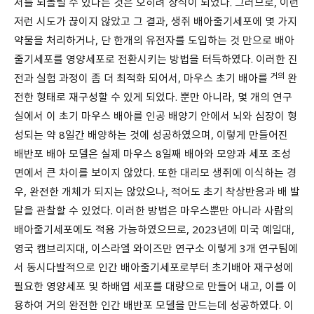
서를 되돌릴 수 있다는 것은 오히려 상식이 되었다. 그러므로, 이런
저런 시도가 끊이지 않았고 그 결과, 생쥐 배아줄기세포에 몇 가지
약물을 처리하거나, 단 한개의 유전자를 도입하는 것 만으로 배아
줄기세포를 영양세포로 전환시키는 방법을 터득하였다. 이러한 진
거의
전과 실험 과정이 좀 더 최적화 되어서, 마우스 초기 배아를
완
전한 형태로 재구성할 수 있게 되었다. 뿐만 아니라, 몇 개의 연구
실에서 이 초기 마우스 배아를 인공 배양기 안에서 뇌와 심장이 형
성되는 약 8일간 배양하는 것에 성공하였으며, 이렇게 만들어진
배반포 배아 모델은 실제 마우스 8일째 배아와 모양과 세포 조성
면에서 큰 차이를 보이지 않았다. 또한 대리모 생쥐에 이식하는 경
우, 완전한 개체가 되지는 않았으나, 적어도 초기 착상반응과 배 발
달을 관찰할 수 있었다. 이러한 방법은 마우스뿐만 아니라 사람의
배아줄기세포에도 적용 가능하였으므로, 2023년에 미국 예일대,
영국 캠브리지대, 이스라엘 와이즈만 연구소 이렇게 3개 연구팀에
서 동시다발적으로 인간 배아줄기세포로부터 초기배아 재구성에
필요한 영양세포 및 하배엽 세포를 대량으로 만들어 내고, 이를 이
용하여 거의 완전한 인간 배반포 모델을 만드는데 성공하였다. 이