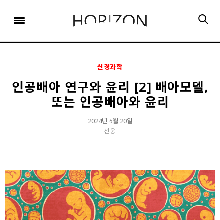
x
x
x
x
x
SIGN UP
SIGN UP
SIGN UP
비밀번호 찾기
Login
회원 가입을 통해 더 많은 정보를 받아보세요.
회원 가입을 통해 더 많은 정보를 받아보세요.
가입 시 사용하신 이메일 주소를 입력하시면
비밀번호 재설정 방법을 이메일로 안내해 드립니다.
STEP
STEP
STEP
01
02
03
신경과학
STEP
STEP
STEP
STEP
STEP
STEP
01
01
02
02
03
03
회원정보입력
이메일 인증
가입완료
인공배아 연구와 윤리 [2] 배아모델,
또는 인공배아와 윤리
회원정보입력
회원정보입력
이메일 인증
이메일 인증
가입완료
가입완료
이메일 인증이 완료되었습니다.
2024년 6월 20일
보내기
가입하신 이메일 주소로 로그인 후 서비스를 이용해주세요.
입력하신 이메일 주소
선웅
등록하실 이메일 주소를 입력해 주세요.
로
로그인 상태 유지
비밀번호 찾기
회원가입
인증 메일이 발송 되었습니다.
홈
로그인
8자 이상의 영문자와 숫자 조합으로 작성해 주세요.
로그인
발송된 인증 메일에서 링크를 통해
회원 가입을 완료해 주세요.
소셜 계정으로 로그인할 수 있습니다.