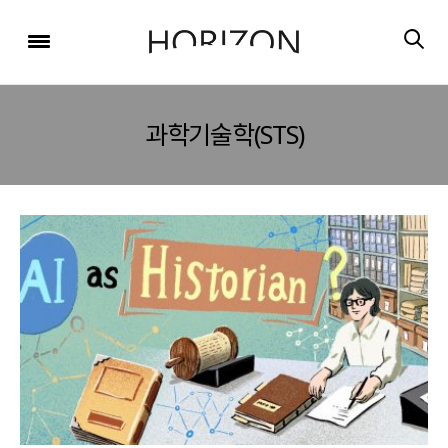
x
x
x
x
x
SIGN UP
SIGN UP
SIGN UP
비밀번호 찾기
Login
회원 가입을 통해 더 많은 정보를 받아보세요.
회원 가입을 통해 더 많은 정보를 받아보세요.
가입 시 사용하신 이메일 주소를 입력하시면
비밀번호 재설정 방법을 이메일로 안내해 드립니다.
STEP
STEP
STEP
과학기술학(STS)
01
02
03
STEP
STEP
STEP
STEP
STEP
STEP
01
01
02
02
03
03
회원정보입력
이메일 인증
가입완료
회원정보입력
회원정보입력
이메일 인증
이메일 인증
가입완료
가입완료
이메일 인증이 완료되었습니다.
보내기
가입하신 이메일 주소로 로그인 후 서비스를 이용해주세요.
입력하신 이메일 주소
등록하실 이메일 주소를 입력해 주세요.
로
로그인 상태 유지
비밀번호 찾기
회원가입
인증 메일이 발송 되었습니다.
홈
로그인
8자 이상의 영문자와 숫자 조합으로 작성해 주세요.
로그인
발송된 인증 메일에서 링크를 통해
회원 가입을 완료해 주세요.
소셜 계정으로 로그인할 수 있습니다.