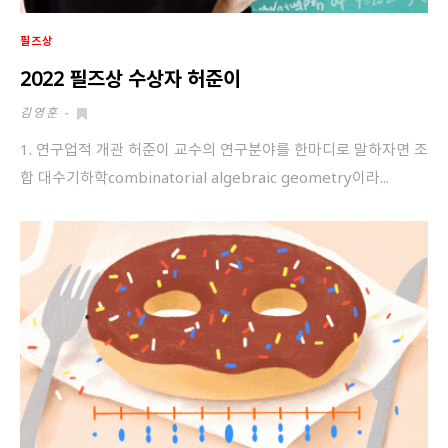
필즈상
2022 필즈상 수상자 허준이
김영훈
-
1. 연구업적 개관 허준이 교수의 연구분야를 한마디로 말하자면 조
합 대수기하학combinatorial algebraic geometry이라...