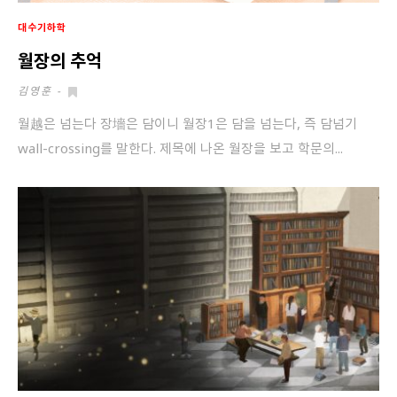
대수기하학
월장의 추억
김영훈
-
월越은 넘는다 장墻은 담이니 월장1은 담을 넘는다, 즉 담넘기
wall-crossing를 말한다. 제목에 나온 월장을 보고 학문의...