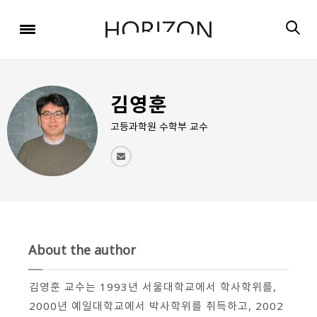
x
x
x
x
x
SIGN UP
SIGN UP
SIGN UP
비밀번호 찾기
Login
회원 가입을 통해 더 많은 정보를 받아보세요.
회원 가입을 통해 더 많은 정보를 받아보세요.
가입 시 사용하신 이메일 주소를 입력하시면
비밀번호 재설정 방법을 이메일로 안내해 드립니다.
STEP
STEP
STEP
01
02
03
김영훈
STEP
STEP
STEP
STEP
STEP
STEP
01
01
02
02
03
03
회원정보입력
이메일 인증
가입완료
고등과학원 수학부 교수
회원정보입력
회원정보입력
이메일 인증
이메일 인증
가입완료
가입완료
이메일 인증이 완료되었습니다.
보내기
가입하신 이메일 주소로 로그인 후 서비스를 이용해주세요.
입력하신 이메일 주소
등록하실 이메일 주소를 입력해 주세요.
로
로그인 상태 유지
비밀번호 찾기
회원가입
인증 메일이 발송 되었습니다.
홈
로그인
About the author
8자 이상의 영문자와 숫자 조합으로 작성해 주세요.
로그인
발송된 인증 메일에서 링크를 통해
회원 가입을 완료해 주세요.
김영훈 교수는 1993년 서울대학교에서 학사학위를,
2000년 예일대학교에서 박사학위를 취득하고, 2002
소셜 계정으로 로그인할 수 있습니다.