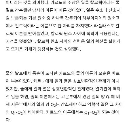
아니라는 것을 의미했다. 카르노의 주장은 열을 칼로릭이라는 물
질로 간주했던 당시의 이론에 따른 것이었다. 열은 수소나 산소처
럼 보존되는 기본 원소 중 하나로 간주되어 라부아지에의 원소표
에서 칼로릭이라는 이름으로 한 자리를 차지했다. 라플라스도 칼
로릭 이론을 받아들였고, 칼로릭 원소 사이에 척력이 작용한다는
가정을 덧붙였다. 칼로릭 원소 사이의 척력은 열의 확산을 설명하
고 뜨거운 기체가 팽창하는 것도 설명했다.
줄의 발표에서 톰슨이 포착한 카르노와 줄의 이론의 모순은 바로
이 부분이었다. 카르노에게 일과 열은 상호변환적인 관계가 아니
었지만, 줄에게 일과 열은 상호변환적인 관계였다. 열기관이 역학
적 일을 하면, 줄의 이론에서는 고온부에서 있던 열의 양 Q
에 비
1
해 저온부에서의 열의 양 Q
는 감소해야 하고 역학적 일은 그 차이
2
인 Q
-Q
에 비례한다. 카르노의 이론에서는 Q
=Q
가 되는 것이
1
2
1
2
다.