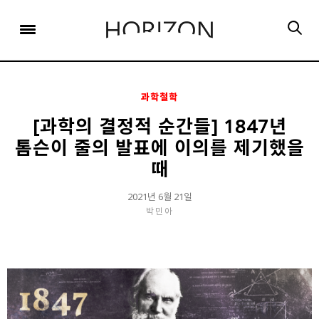
x
x
x
x
x
SIGN UP
SIGN UP
SIGN UP
비밀번호 찾기
Login
회원 가입을 통해 더 많은 정보를 받아보세요.
회원 가입을 통해 더 많은 정보를 받아보세요.
가입 시 사용하신 이메일 주소를 입력하시면
비밀번호 재설정 방법을 이메일로 안내해 드립니다.
STEP
STEP
STEP
01
02
03
과학철학
STEP
STEP
STEP
STEP
STEP
STEP
01
01
02
02
03
03
회원정보입력
이메일 인증
가입완료
[과학의 결정적 순간들] 1847년
톰슨이 줄의 발표에 이의를 제기했을
회원정보입력
회원정보입력
이메일 인증
이메일 인증
가입완료
가입완료
이메일 인증이 완료되었습니다.
때
보내기
가입하신 이메일 주소로 로그인 후 서비스를 이용해주세요.
입력하신 이메일 주소
2021년 6월 21일
등록하실 이메일 주소를 입력해 주세요.
로
로그인 상태 유지
비밀번호 찾기
회원가입
박민아
인증 메일이 발송 되었습니다.
홈
로그인
8자 이상의 영문자와 숫자 조합으로 작성해 주세요.
로그인
발송된 인증 메일에서 링크를 통해
회원 가입을 완료해 주세요.
소셜 계정으로 로그인할 수 있습니다.