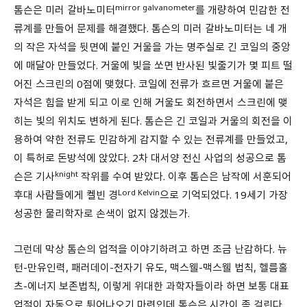
mirror galvanometer
톰슨은 미러 갈바노미터
를 개량하여 민감한 전
류계를 만들어 문제를 해결했다. 톰슨의 미러 갈바노미터는 네 개
의 작은 자석을 뒷면에 붙인 거울을 가는 명주실로 긴 코일의 중앙
에 매달아 만들었다. 거울에 빛을 쏘면 반사된 빛줄기가 몇 피트 떨
어진 스크린의 0점에 맺혔다. 코일에 전류가 흐르면 거울에 붙은
자석은 힘을 받게 되고 이로 인해 거울도 회전하면서 스크린에 맺
히는 빛의 위치도 변하게 된다. 톰슨은 긴 코일과 거울의 회전을 이
용하여 약한 전류도 민감하게 감지할 수 있는 전류계를 만들었고,
이 특허로 돈방석에 앉았다. 2차 대서양 전신 사업의 성공으로 톰
knight
슨은 기사
작위를 수여 받았다. 이후 톰슨은 남작에 서훈되어
Lord Kelvin
후대 사람들에게 켈빈 경
으로 기억되었다. 19세기 가장
성공한 물리학자로 손색이 없지 않겠는가.
그런데 막상 톰슨의 업적을 이야기하려고 하면 조금 난감하다. 뉴
턴-만유인력, 패러데이-전자기 유도, 맥스웰-맥스웰 법칙, 헬름홀
츠-에너지 보존법칙, 이렇게 위대한 과학자들이라 하면 보통 대표
업적이 자동으로 튀어나오기 마련인데 톰슨은 시간이 좀 걸린다.