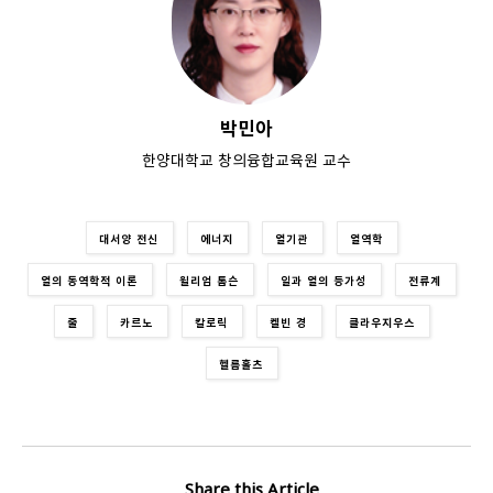
박민아
한양대학교 창의융합교육원 교수
대서양 전신
에너지
열기관
열역학
열의 동역학적 이론
윌리엄 톰슨
일과 열의 등가성
전류계
줄
카르노
칼로릭
켈빈 경
클라우지우스
헬름홀츠
Share this Article