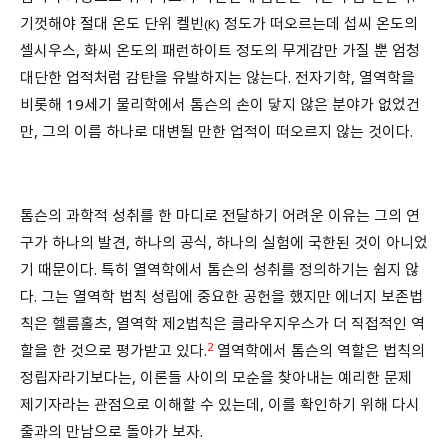
기껏해야 절대 온도 단위 켈빈
정도가 떠오르는데 섭씨 온도의
(K)
셀시우스, 화씨 온도의 패런하이트 정도의 무게감만 가질 뿐 엄청
대단한 업적처럼 감탄을 유발하지는 않는다. 전자기학, 열역학을
비롯해 19세기 물리학에서 톰슨의 손이 닿지 않은 분야가 없었건
만, 그의 이름 하나로 대변될 만한 업적이 떠오르지 않는 것이다.
톰슨의 과학적 성취를 한 마디로 전달하기 어려운 이유는 그의 연
구가 하나의 발견, 하나의 공식, 하나의 실험에 국한된 것이 아니었
기 때문이다. 특히 열역학에서 톰슨의 성취를 정의하기는 쉽지 않
다. 그는 열역학 법칙 성립에 중요한 공헌을 했지만 에너지 보존법
칙은 헬름홀츠, 열역학 제2법칙은 클라우지우스가 더 직접적인 역
2
할을 한 것으로 평가받고 있다.
열역학에서 톰슨의 역할은 법칙의
정립자라기보다는, 이론들 사이의 모순을 찾아내는 예리한 문제
제기자라는 관점으로 이해할 수 있는데, 이를 확인하기 위해 다시
줄과의 만남으로 돌아가 보자.