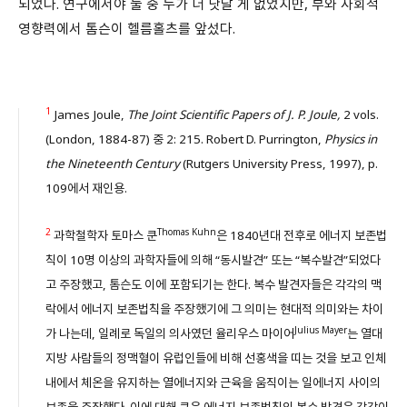
되었다. 연구에서야 둘 중 누가 더 낫달 게 없었지만, 부와 사회적
영향력에서 톰슨이 헬름홀츠를 앞섰다.
1
James Joule,
The Joint Scientific Papers of J. P. Joule,
2 vols.
(London, 1884-87) 중 2: 215. Robert D. Purrington,
Physics in
the Nineteenth Century
(Rutgers University Press, 1997), p.
109에서 재인용.
2
Thomas Kuhn
과학철학자 토마스 쿤
은 1840년대 전후로 에너지 보존법
칙이 10명 이상의 과학자들에 의해 “동시발견” 또는 “복수발견”되었다
고 주장했고, 톰슨도 이에 포함되기는 한다. 복수 발견자들은 각각의 맥
락에서 에너지 보존법칙을 주장했기에 그 의미는 현대적 의미와는 차이
Julius Mayer
가 나는데, 일례로 독일의 의사였던 율리우스 마이어
는 열대
지방 사람들의 정맥혈이 유럽인들에 비해 선홍색을 띠는 것을 보고 인체
내에서 체온을 유지하는 열에너지와 근육을 움직이는 일에너지 사이의