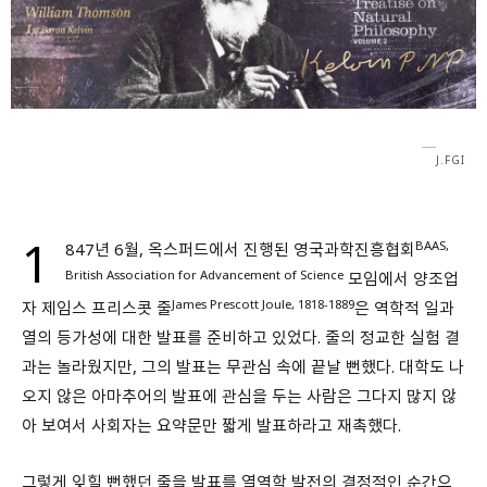
회원가입 약관 동의
상세보기
개인정보의 수집 및 이용 안내 동의
상세보기
본인은 만 14세 이상입니다.
J.FGI
취소
다음
1
BAAS,
847년 6월, 옥스퍼드에서 진행된 영국과학진흥협회
British Association for Advancement of Science
모임에서 양조업
James Prescott Joule, 1818-1889
자 제임스 프리스콧 줄
은 역학적 일과
열의 등가성에 대한 발표를 준비하고 있었다. 줄의 정교한 실험 결
과는 놀라웠지만, 그의 발표는 무관심 속에 끝날 뻔했다. 대학도 나
오지 않은 아마추어의 발표에 관심을 두는 사람은 그다지 많지 않
아 보여서 사회자는 요약문만 짧게 발표하라고 재촉했다.
그렇게 잊힐 뻔했던 줄을 발표를 열역학 발전의 결정적인 순간으