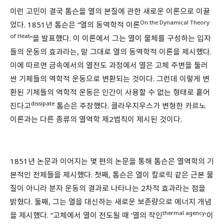
이런 고민이 결국 톰슨을 열의 본질에 관한 새로운 이론으로 이끌
On the Dynamical Theory
었다. 1851년 톰슨은 “열의 동역학적 이론
of Heat
”을 발표했다. 이 이론에서 그는 열이 물체를 구성하는 입자
들의 운동의 효과라는, 말 그대로 열의 동역학적 이론을 제시했다.
이에 따르면 금속에서의 열전도 과정에서 열은 고체 주변을 둘러
싼 기체들의 역학적 운동으로 변환되는 것이다. 그런데 이렇게 변
환된 기체들의 역학적 운동은 인간이 사용할 수 없는 형태로 흩어
dissipate
진다고
톰슨은 주장했다. 클라우지우스가 변형한 카르노
이론과는 다른 종류의 열역학 제2법칙이 제시된 것이다.
1851년 논문과 이어지는 몇 편의 논문을 통해 톰슨은 열역학의 기
본적인 전제들을 제시했다. 첫째, 톰슨은 열이 칼로릭 같은 근본 물
질이 아니라 분자 운동의 결과로 나타나는 2차적 효과라는 점을
밝혔다. 둘째, 그는 열을 대신하는 새로운 보존량으로 에너지 개념
thermal agency
을 제시했다. “고체에서 열이 전도될 때 ‘열의 작인
’이