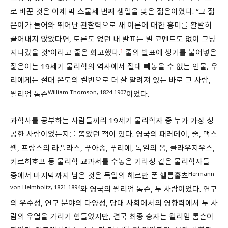
로 바꾼 것은 이제 막 스물세 번째 생일을 맞은 젊은이였다. “그 젊
은이가 들어와 뛰어난 관찰력으로 새 이론에 대한 흥미를 활발히
끌어내지 않았다면, 토론도 없던 내 발표는 별 코멘트도 없이 그냥
1
지나갔을 것”이라고 줄은 회고했다.
줄의 발표에 생기를 불어넣은
젊은이는 19세기 물리학의 역사에서 절대 빼놓을 수 없는 인물, 우
리에게는 절대 온도의 켈빈으로 더 잘 알려져 있는 바로 그 사람,
William Thomson, 1824-1907
윌리엄 톰슨
이었다.
과학사를 공부하는 사람들끼리 19세기 물리학자 중 누가 가장 성
공한 사람이었는지를 뽑았던 적이 있다. 영국의 패러데이, 줄, 맥스
웰, 프랑스의 라플라스, 푸아송, 푸리에, 독일의 옴, 클라우지우스,
키르히호프 등 물리학 교과서를 수놓은 기라성 같은 물리학자들
Hermann
중에서 마지막까지 남은 것은 독일의 헤르만 폰 헬름홀츠
von Helmholtz, 1821-1894
와 영국의 윌리엄 톰슨, 두 사람이었다. 연구
의 우수성, 연구 분야의 다양성, 당대 사회에서의 영향력에서 두 사
람의 우열을 가리기 힘들었지만, 결국 최종 승자는 윌리엄 톰슨이