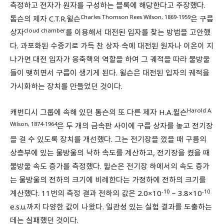
측정하고 전자가 원자를 구성하는 블록에 해당한다고 주장했다.
Charles Thomson Rees Wilson, 1869-1959
톰슨의 제자 C.T.R.윌슨
은 구름
cloud chamber
상자
를 이용해서 대전된 입자를 찾는 방법을 고안했
다. 과포화된 수증기로 가득 찬 상자 속에 대전된 원자나 이온이 지
나가면 대전 입자가 응축핵의 역할을 하여 그 궤적을 따라 물방울
들이 맺히면서 구름이 생기게 된다. 윌슨은 대전된 입자의 궤적을
가시화하는 장치를 만들었던 것이다.
Harold A.
캐번디시 그룹에 속해 있던 톰슨의 또 다른 제자 H.A.윌슨
Wilson, 1874-1964
은 두 개의 금속판 사이에 구름 상자를 놓고 전기장
을 걸 수 있도록 장치를 개선했다. 그는 전기장을 껐을 때 구름의
상층부에 있는 물방울의 낙하 속도를 계산하고, 전기장을 켰을 때
물방울 속도 증가를 측정했다. 윌슨은 전기장 하에서의 속도 증가
는 물방울의 전하의 크기에 비례한다는 가정하에 전하의 크기를
-10
-10
계산했다. 11번의 측정 결과 전하의 값은 2.0×10
~ 3.8×10
e.s.u.까지 다양한 값이 나왔다. 일관성 있는 실험 결과를 도출하는
데는 실패했던 것이다.