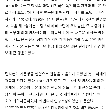
300달러를 들고 당시의 과학 선진국인 독일의 괴팅겐과 베를린으
로 가서 오늘날의 박사후 연구원에 해당하는 시기를 보냈다. 마침
시기가 딱 좋았다. 1895년 11월 뢴트겐이 독일에서 X선을 발견했
고, 다음 해 2월에는 프랑스에서 베크렐이 우라늄선, 즉 나중에 퀴
리 부부에 의해 방사선이라는 이름을 얻게 될 새로운 광선을 발견
했다. 새로운 광선의 정체가 입자인가 파동인가를 두고 유럽 과학
계가 뜨거운 토론을 벌이던 현장에 있었던 것은 밀리컨의 연구 행
보에 큰 행운이었다.
밀리컨이 기름방울 실험으로 관심을 기울이게 되었던 것도 이때의
경험과 관련이 있다. 1900년 전후로, 그는 X선 및 방사능에 의한
기체의 이온화와 이온에 의한 전류의 전도 문제에 관심을 쏟았다.
당시 이 분야를 선도하던 그룹은 영국 케임브리지 캐번디시 연구
J. J.
소의 과학자들이었다. 캐번디시 연구소장이었던 J.J.톰슨
Thomson, 1856-1940
은 1897년 진공관에서 전자의 비전하
를
(e/m)