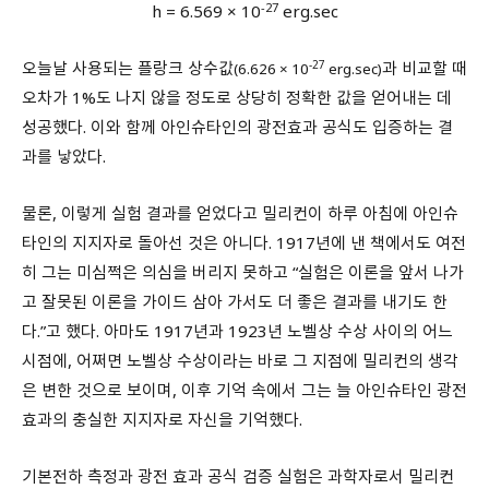
-27
h = 6.569 × 10
erg.sec
오늘날 사용되는 플랑크 상수값
-27
과 비교할 때
(6.626 × 10
erg.sec)
오차가 1%도 나지 않을 정도로 상당히 정확한 값을 얻어내는 데
성공했다. 이와 함께 아인슈타인의 광전효과 공식도 입증하는 결
과를 낳았다.
물론, 이렇게 실험 결과를 얻었다고 밀리컨이 하루 아침에 아인슈
타인의 지지자로 돌아선 것은 아니다. 1917년에 낸 책에서도 여전
히 그는 미심쩍은 의심을 버리지 못하고 “실험은 이론을 앞서 나가
고 잘못된 이론을 가이드 삼아 가서도 더 좋은 결과를 내기도 한
다.”고 했다. 아마도 1917년과 1923년 노벨상 수상 사이의 어느
시점에, 어쩌면 노벨상 수상이라는 바로 그 지점에 밀리컨의 생각
은 변한 것으로 보이며, 이후 기억 속에서 그는 늘 아인슈타인 광전
효과의 충실한 지지자로 자신을 기억했다.
기본전하 측정과 광전 효과 공식 검증 실험은 과학자로서 밀리컨