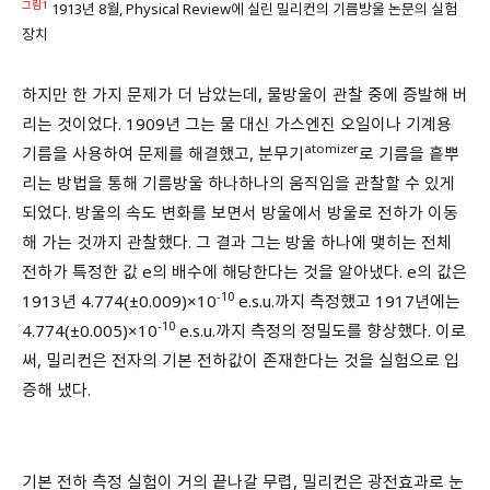
그림1
1913년 8월, Physical Review에 실린 밀리컨의 기름방울 논문의 실험
장치
하지만 한 가지 문제가 더 남았는데, 물방울이 관찰 중에 증발해 버
리는 것이었다. 1909년 그는 물 대신 가스엔진 오일이나 기계용
atomizer
기름을 사용하여 문제를 해결했고, 분무기
로 기름을 흩뿌
리는 방법을 통해 기름방울 하나하나의 움직임을 관찰할 수 있게
되었다. 방울의 속도 변화를 보면서 방울에서 방울로 전하가 이동
해 가는 것까지 관찰했다. 그 결과 그는 방울 하나에 맺히는 전체
전하가 특정한 값 e의 배수에 해당한다는 것을 알아냈다. e의 값은
-10
1913년 4.774(±0.009)×10
e.s.u.까지 측정했고 1917년에는
-10
4.774(±0.005)×10
e.s.u.까지 측정의 정밀도를 향상했다. 이로
써, 밀리컨은 전자의 기본 전하값이 존재한다는 것을 실험으로 입
증해 냈다.
기본 전하 측정 실험이 거의 끝나갈 무렵, 밀리컨은 광전효과로 눈