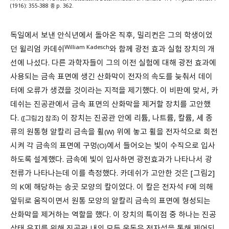
(1916): 355-388 중 p. 362.
독일에서 보낸 안식년에서 돌아온 직후, 밀리컨은 그의 학생이었
William Kadesch
던 윌리엄 카데쉬
와 함께 광전 효과 실험 장치의 개
선에 나섰다. 다른 과학자들이 그의 이전 실험에 대해 광전 효과에
사용되는 금속 표면에 생긴 산화막이 전자의 속도를 늦춰서 데이
터에 오류가 생겼을 것이라는 지적을 제기했다. 이 비판에 맞서, 카
데쉬는 진공관에서 금속 표면의 산화막을 제거할 장치를 고안했
다.
이 장치는 진공관 안에 리튬, 나트륨, 칼륨, 세 종
([그림2] 참조)
류의 원통형 알칼리 금속을 휠
위에 놓고 휠을 전자석으로 회전
(W)
시켜 각 금속의 표면에 구멍
에서 들어오는 빛이 수직으로 입사
(O)
하도록 설계했다. 금속에 빛이 입사하면 광전효과가 나타나서 광
전류가 나타나는데 이를 측정했다. 카데쉬가 고안한 것은 [그림2]
의 K에 해당하는 송곳 모양의 칼이었다. 이 칼은 전자석 F에 의해
앞뒤로 움직이면서 원통 모양의 알칼리 금속의 표면에 형성되는
산화막을 제거하는 역할을 했다. 이 장치의 특이점 중 하나는 진공
상태 유지를 위해 진공관 내의 모든 운동은 전자석을 통해 제어되