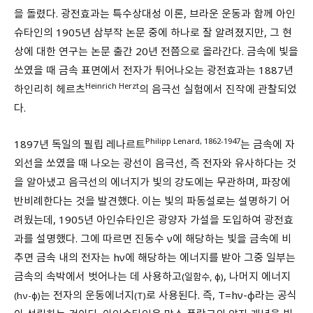
을 돌렸다. 광전효과는 특수상대성 이론, 브라운 운동과 함께 아인
슈타인의 1905년 삼부작 논문 중에 하나로 잘 알려졌지만, 그 현
상에 대한 연구는 논문 출간 20년 전쯤으로 올라간다. 금속에 빛을
쏘였을 때 금속 표면에서 전자가 튀어나오는 광전효과는 1887년
Heinrich Herzt
하인리히 헤르츠
의 음극선 실험에서 진작에 관찰되었
다.
Philipp Lenard, 1862-1947
1897년 독일의 필립 레나르트
는 금속에 자
외선을 쏘였을 때 나오는 광선이 음극선, 즉 전자와 유사하다는 것
을 알아냈고 음극선의 에너지가 빛의 강도에는 무관하며, 파장에
반비례한다는 것을 발견했다. 이는 빛의 파동설로는 설명하기 어
려웠는데, 1905년 아인슈타인은 광양자 가설을 도입하여 광전효
과를 설명했다. 그에 따르면 진동수 ν에 해당하는 빛을 금속에 비
추면 금속 내의 전자는 hν에 해당하는 에너지를 받아 그중 일부는
금속의 속박에서 벗어나는 데 사용하고
, 나머지 에너지
(일함수, ϕ)
는 전자의 운동에너지
로 사용된다. 즉, T=hν-ϕ라는 공식
(hν-ϕ)
(T)