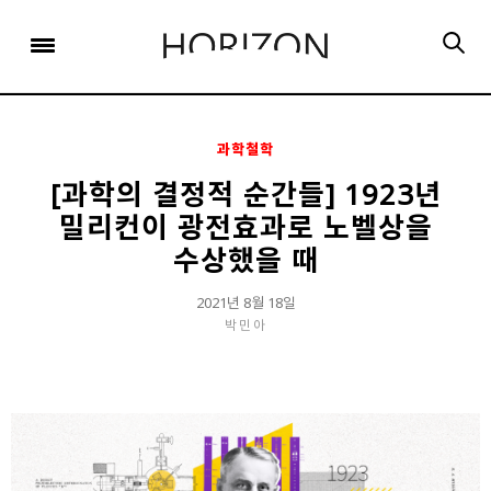
x
x
x
x
x
SIGN UP
SIGN UP
SIGN UP
비밀번호 찾기
Login
회원 가입을 통해 더 많은 정보를 받아보세요.
회원 가입을 통해 더 많은 정보를 받아보세요.
가입 시 사용하신 이메일 주소를 입력하시면
비밀번호 재설정 방법을 이메일로 안내해 드립니다.
STEP
STEP
STEP
01
02
03
과학철학
STEP
STEP
STEP
STEP
STEP
STEP
01
01
02
02
03
03
회원정보입력
이메일 인증
가입완료
[과학의 결정적 순간들] 1923년
밀리컨이 광전효과로 노벨상을
회원정보입력
회원정보입력
이메일 인증
이메일 인증
가입완료
가입완료
이메일 인증이 완료되었습니다.
수상했을 때
보내기
가입하신 이메일 주소로 로그인 후 서비스를 이용해주세요.
입력하신 이메일 주소
2021년 8월 18일
등록하실 이메일 주소를 입력해 주세요.
로
로그인 상태 유지
비밀번호 찾기
회원가입
박민아
인증 메일이 발송 되었습니다.
홈
로그인
8자 이상의 영문자와 숫자 조합으로 작성해 주세요.
로그인
발송된 인증 메일에서 링크를 통해
회원 가입을 완료해 주세요.
소셜 계정으로 로그인할 수 있습니다.