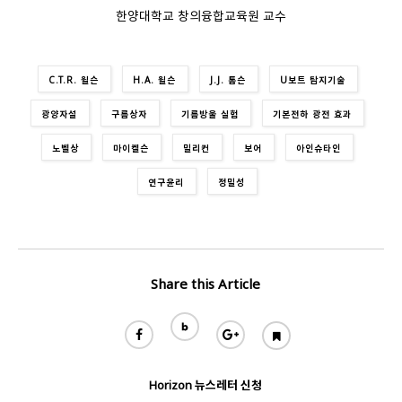
한양대학교 창의융합교육원 교수
C.T.R. 윌슨
H.A. 윌슨
J.J. 톰슨
U보트 탐지기술
광양자설
구름상자
기름방울 실험
기본전하 광전 효과
노벨상
마이켈슨
밀리컨
보어
아인슈타인
연구윤리
정밀성
Share this Article
Horizon 뉴스레터 신청