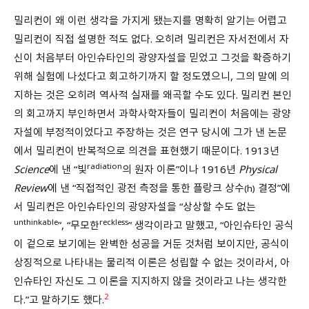
밀리컨이 왜 이런 생각을 가지게 됐는지를 명확히 알기는 어렵고
밀리컨이 직접 설명한 적도 없다. 오히려 밀리컨은 자서전에서 자
신이 처음부터 아인슈타인의 광양자설을 믿었고 그것을 확증하기
위해 실험에 나섰다고 회고하기까지 할 정도였으니, 그의 말에 의
지하는 것은 오히려 역사적 실재를 왜곡할 수도 있다. 밀리컨 본인
의 회고까지 부인하면서 과학사학자들이 밀리컨이 처음에는 광양
자설에 부정적이었다고 주장하는 것은 연구 당시에 그가 낸 논문
에서 밀리컨이 반복적으로 의견을 표현했기 때문이다. 1913년
radiation
Science
에 낸 “빛
의 원자 이론”이나 1916년
Physical
Review
에 낸 “직접적인 광전 측정을 통한 플랑크 상수
결정”에
(h)
서 밀리컨은 아인슈타인의 광양자설을 “상상할 수도 없는
unthinkable
reckless
”, “무모한
” 생각이라고 말했고, “아인슈타인 공식
이 겉으로 보기에는 완벽한 성공을 거둔 것처럼 보이지만, 공식이
상징적으로 나타내는 물리적 이론은 성립할 수 없는 것이라서, 아
인슈타인 자신도 그 이론을 지지하지 않을 것이라고 나는 생각한
2
다.”고 말하기도 했다.