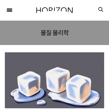
x
x
x
x
x
SIGN UP
SIGN UP
SIGN UP
비밀번호 찾기
Login
회원 가입을 통해 더 많은 정보를 받아보세요.
회원 가입을 통해 더 많은 정보를 받아보세요.
가입 시 사용하신 이메일 주소를 입력하시면
비밀번호 재설정 방법을 이메일로 안내해 드립니다.
STEP
STEP
STEP
물질 물리학
01
02
03
STEP
STEP
STEP
STEP
STEP
STEP
01
01
02
02
03
03
회원정보입력
이메일 인증
가입완료
회원정보입력
회원정보입력
이메일 인증
이메일 인증
가입완료
가입완료
이메일 인증이 완료되었습니다.
보내기
가입하신 이메일 주소로 로그인 후 서비스를 이용해주세요.
입력하신 이메일 주소
등록하실 이메일 주소를 입력해 주세요.
로
로그인 상태 유지
비밀번호 찾기
회원가입
인증 메일이 발송 되었습니다.
홈
로그인
8자 이상의 영문자와 숫자 조합으로 작성해 주세요.
로그인
발송된 인증 메일에서 링크를 통해
회원 가입을 완료해 주세요.
소셜 계정으로 로그인할 수 있습니다.