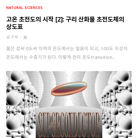
회원가입 약관 동의
상세보기
NATURAL SCIENCES
고온 초전도의 시작 [2]: 구리 산화물 초전도체의
개인정보의 수집 및 이용 안내 동의
상세보기
상도표
본인은 만 14세 이상입니다.
김기덕
-
물은 섭씨 0도씨 이하의 온도에서는 얼음이 되고, 100도 이상의
취소
다음
온도에서는 수증기가 된다. 이렇게 전이 온도transition...